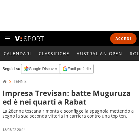
ACCEDI
CALENDARI
CLASSIFICHE
AUSTRALIAN OPEN
RO
Seguici su:
Google Discover
Fonti preferite
TENNIS
Impresa Trevisan: batte Muguruza
ed è nei quarti a Rabat
La 28enne toscana rimonta e sconfigge la spagnola mettendo a
segno la sua seconda vittoria in carriera contro una top ten.
18/05/22 20:14