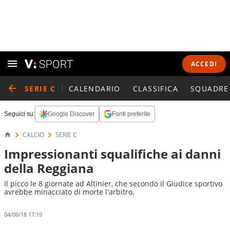
ACCEDI
SERIE C
CALENDARIO
CLASSIFICA
SQUADRE
Seguici su:
Google Discover
Fonti preferite
CALCIO
SERIE C
Impressionanti squalifiche ai danni
della Reggiana
Il picco le 8 giornate ad Altinier, che secondo il Giudice sportivo
avrebbe minacciato di morte l'arbitro.
04/06/18 17:19