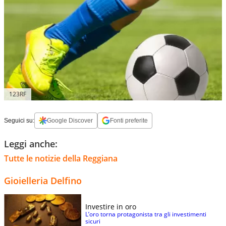
123RF
Seguici su:
Google Discover
Fonti preferite
Leggi anche:
Tutte le notizie della Reggiana
Gioielleria Delfino
Investire in oro
L’oro torna protagonista tra gli investimenti
sicuri