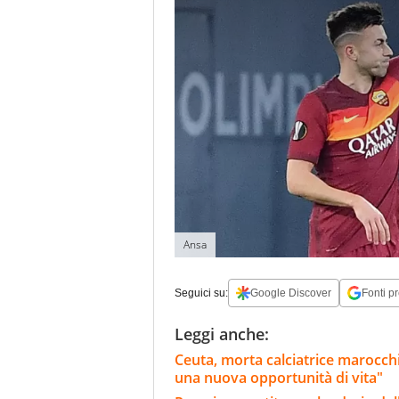
Ansa
Seguici su:
Google Discover
Fonti pr
Leggi anche:
Ceuta, morta calciatrice marocchi
una nuova opportunità di vita"