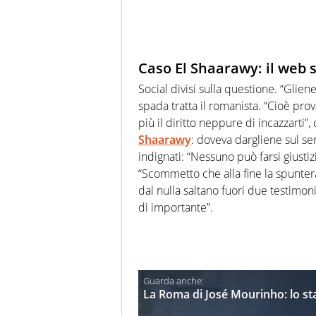
Caso El Shaarawy: il web 
Social divisi sulla questione. “Glie
spada tratta il romanista. “Cioè pro
più il diritto neppure di incazzarti”
Shaarawy
: doveva dargliene sul se
indignati: “Nessuno può farsi giusti
“Scommetto che alla fine la spunter
dal nulla saltano fuori due testim
di importante”.
La Roma di José Mourinho: lo staf