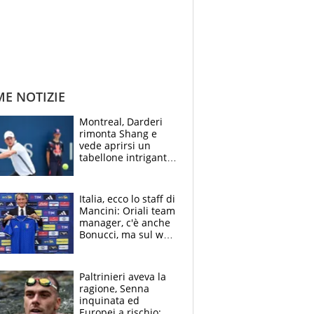
ME NOTIZIE
Montreal, Darderi
rimonta Shang e
vede aprirsi un
tabellone intrigante:
"Penso solo a
Borges, ma sono
felice del mio livello"
Italia, ecco lo staff di
Mancini: Oriali team
manager, c'è anche
Bonucci, ma sul web
infuria la polemica
Paltrinieri aveva la
ragione, Senna
inquinata ed
Europei a rischio: