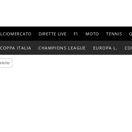
ALCIOMERCATO
DIRETTE LIVE
F1
MOTO
TENNIS
G
COPPA ITALIA
CHAMPIONS LEAGUE
EUROPA L.
CO
eferite