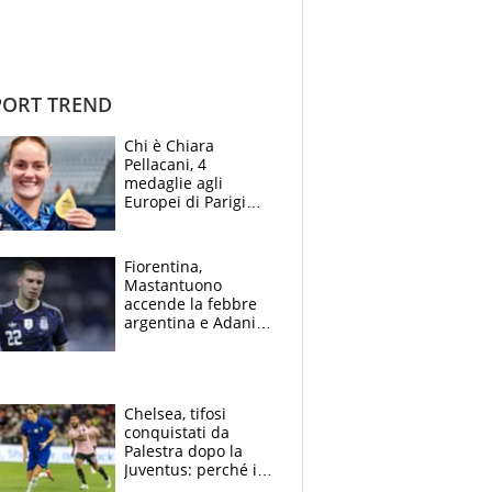
ORT TREND
Chi è Chiara
Pellacani, 4
medaglie agli
Europei di Parigi
2026, papà
Giampaolo
giornalista, mamma
Fiorentina,
insegnante e il
Mastantuono
fratello calciatore
accende la febbre
argentina e Adani
impazzisce. Ma
Antognoni ‘rovina la
festa’ a Commisso
Chelsea, tifosi
conquistati da
Palestra dopo la
Juventus: perché i
fan dei Blues sono