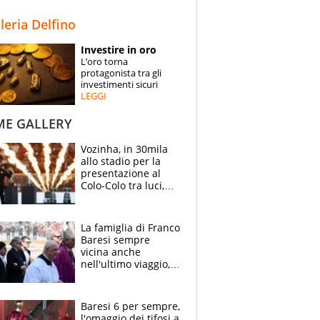
STORIE
lleria Delfino
SPECIALI
Investire in oro
L’oro torna
ESPERTI
protagonista tra gli
investimenti sicuri
LEGGI
CONTATTI
ME GALLERY
Vozinha, in 30mila
allo stadio per la
presentazione al
Colo-Colo tra luci,
spettacolo, elicotteri
e paracadutisti
La famiglia di Franco
Baresi sempre
vicina anche
nell'ultimo viaggio,
la moglie Maura, i
figli e i suoi cari
circondati
Baresi 6 per sempre,
dall'affetto dei tifosi
l'omaggio dei tifosi a