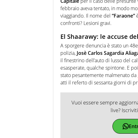
Capitale
per il caso delle presunte 
febbraio aveva tentato, in modo mol
viaggiando. Il nome del
“Faraone”
è
confronti? Lesioni gravi.
El Shaarawy: le accuse del
A sporgere denuncia è stato un 48en
polizia,
Josè Carlos Sagardia Aliag
il finestrino dell’auto di lusso del 
esasperate, qualche spintone. E poi
stato pesantemente malmenato da
atti il referto di sessanta giorni di p
Vuoi essere sempre aggiornat
live? Iscrivi
Ent