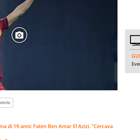
GUI
Even
eferite
na di 19 anni: Faten Ben Amar El Azizi. "Cercava