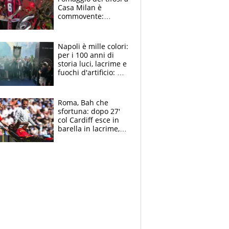
Casa Milan è
commovente:
maglie, bandiere,
sciarpe, lacrime e
bigliettini
Napoli è mille colori:
per i 100 anni di
storia luci, lacrime e
fuochi d'artificio: De
Laurentiis salta al
coro anti-Juve
Roma, Bah che
sfortuna: dopo 27'
col Cardiff esce in
barella in lacrime,
Dybala rigore da
schiaffi, i giallorossi
prendono 3 gol in
45'