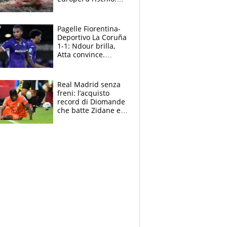
allenamenti fermi,
cosa succede
adesso
Pagelle Fiorentina-
Deportivo La Coruña
1-1: Ndour brilla,
Atta convince.
Pongracic rovina
tutto nel finale
Real Madrid senza
freni: l’acquisto
record di Diomande
che batte Zidane e
Ronaldo. Vinicius
rinnova: le cifre