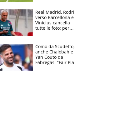
pazzi dell’azzurro
Real Madrid, Rodri
verso Barcellona e
Vinicius cancella
tutte le foto: per
Mourinho due grane
da risolvere
Como da Scudetto,
anche Chalobah e
Yan Couto da
Fabregas. "Fair Play
Finanziario?
Pagheremo la
multa"