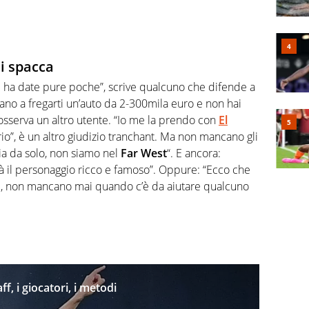
si spacca
ne ha date pure poche”, scrive qualcuno che difende a
vano a fregarti un’auto da 2-300mila euro e non hai
, osserva un altro utente. “Io me la prendo con
El
rio”, è un altro giudizio tranchant. Ma non mancano gli
zia da solo, non siamo nel
Far West
“. E ancora:
à il personaggio ricco e famoso”. Oppure: “Ecco che
oni, non mancano mai quando c’è da aiutare qualcuno
f, i giocatori, i metodi