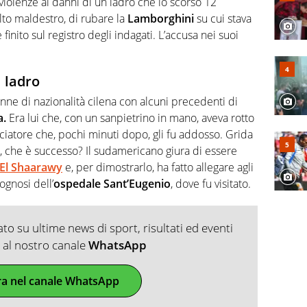
violenze ai danni di un ladro che lo scorso 12
to maldestro, di rubare la
Lamborghini
su cui stava
 finito sul registro degli indagati. L’accusa nei suoi
 ladro
ne di nazionalità cilena con alcuni precedenti di
a.
Era lui che, con un sanpietrino in mano, aveva rotto
calciatore che, pochi minuti dopo, gli fu addosso. Grida
, che è successo? Il sudamericano giura di essere
El Shaarawy
e, per dimostrarlo, ha fatto allegare agli
rognosi dell’
ospedale Sant’Eugenio
, dove fu visitato.
o su ultime news di sport, risultati ed eventi
ti al nostro canale
WhatsApp
ra nel canale WhatsApp