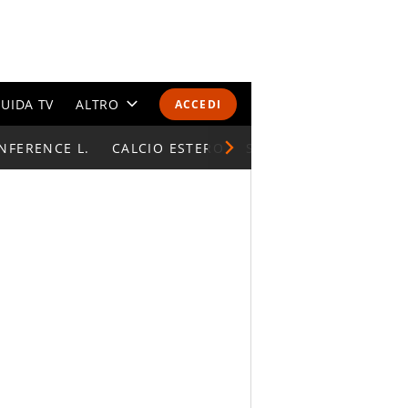
UIDA TV
ALTRO
ACCEDI
NFERENCE L.
CALENDARI E CLASSIFICHE
CALCIO ESTERO
SUPERCOPPA ITALIAN
ALTRI SPORT
MONDIALI 2026
OLIMPIADI
GOSSIP
LIFESTYLE