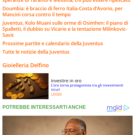
Doumbia: è braccio di ferro Italia-Costa d’Avorio, per
Mancini corsa contro il tempo
Juventus, Kolo Muani sulle orme di Osimhen: il piano di
Spalletti, il dubbio su Vicario e la tentazione Milinkovic-
Savic
Prossime partite e calendario della Juventus
Tutte le notizie della Juventus
Gioielleria Delfino
Investire in oro
L’oro torna protagonista tra gli investimenti
sicuri
LEGGI