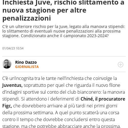
Inchiesta Juve, rischio slittamento a
nuova stagione per altre
penalizzazioni
C'è un ulteriore rischio per la Juve, legato alla manovra stipendi:
lo slittamento di eventuali nuove penalizzazioni alla prossima
stagione. Condizionato anche il campionato 2023-2024?
01/04/23 10:54
Rino Dazzo
GIORNALISTA
Se mai ci fosse modo di traslare il glossario del calcio in
una nicchia di esperti, lui ne farebbe parte. Non si perde
C’è un’incognita tra le tante nell’inchiesta che coinvolge la
una svista arbitrale né gli umori social del mondo delle
Juventus,
soprattutto per quel che riguarda il nuovo filone
curve
d’indagini sportive sul conto del club bianconero: la manovra
stipendi. Si attendono i deferimenti di
Chiné, il procuratore
Figc,
che dovrebbero arrivare al più tardi nei primi giorni
della prossima settimana. A quel punto scatterà una corsa
contro il tempo che dovrebbe concludersi entro questa
stagione, ma che potrebbe abbracciare anche la prossima.