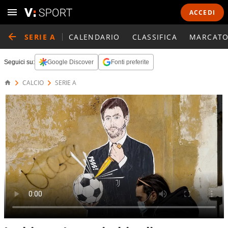
ACCEDI
SERIE A
CALENDARIO
CLASSIFICA
MARCATO
Seguici su:
Google Discover
Fonti preferite
CALCIO
SERIE A