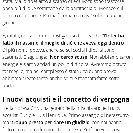
stata. Ma lo ripetiamo a scanso di equivoci: sono trascorse
poco più di due settimane dalla partitaccia di Monaco e il
tecnico romeno ex Parma è tornato ‘a casa’ solo da pochi
giorni.
E, infatti, nel suo primo post gara sottolinea che “
l’Inter ha
fatto il massimo, il meglio di ciò che aveva oggi dentro
”.
Di più non si poteva, anche se sui social i tifosi si sono
scatenati. E aggiunge: “
Non cerco scuse
. Non abbiamo tante
energie e siamo andati un po’ in difficoltà. Avremmo potuto
far meglio, ma nel complesso è stata una buona prova:
abbiamo creato tanto, anche se ci è mancata fame sotto
porta”.
I nuovi acquisti e il concetto di vergogna
Nella ripresa Chivu ha gettato nella mischia anche i nuovi
acquisti Sucic e Luis Henrique. Primo assaggio di nerazzurro,
ma “
troppo presto per dare un giudizio
, con noi hanno
fatto con noi un allenamento e mezzo. Però ho visto cose