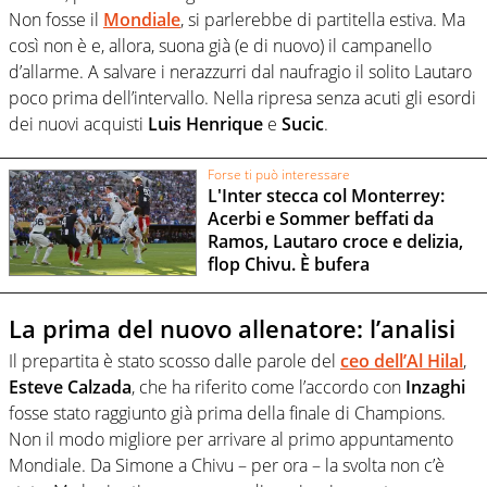
Non fosse il
Mondiale
, si parlerebbe di partitella estiva. Ma
così non è e, allora, suona già (e di nuovo) il campanello
d’allarme. A salvare i nerazzurri dal naufragio il solito Lautaro
poco prima dell’intervallo. Nella ripresa senza acuti gli esordi
dei nuovi acquisti
Luis Henrique
e
Sucic
.
Forse ti può interessare
L'Inter stecca col Monterrey:
Acerbi e Sommer beffati da
Ramos, Lautaro croce e delizia,
flop Chivu. È bufera
La prima del nuovo allenatore: l’analisi
Il prepartita è stato scosso dalle parole del
ceo dell’Al Hilal
,
Esteve Calzada
, che ha riferito come l’accordo con
Inzaghi
fosse stato raggiunto già prima della finale di Champions.
Non il modo migliore per arrivare al primo appuntamento
Mondiale. Da Simone a Chivu – per ora – la svolta non c’è