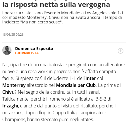
la risposta netta sulla vergogna
I nerazzurri steccano l'esordio Mondiale: a Los Angeles solo 1-1
col modesto Monterrey. Chivu non ha avuto ancora il tempo di
incidere: "Ma non cerco scuse".
18/06/25 09:26
Domenico Esposito
GIORNALISTA
Da vent’anni in campo e sul campo per vivere ogni evento
in tutte le sue sfaccettature. Passione smisurata per il
No, ripartire dopo una batosta e per giunta con un allenatore
calcio e per la sfera di cuoio. Il pallone è una cosa
nuovo e una rosa work in progress non è affatto compito
serissima, guai a dirgli di no
facile. Si spiega così il deludente 1-1 dell’
Inter
col
Monterrey
all’esordio nel
Mondiale per Club
. La prima di
Chivu
? Nel segno della continuità, in tutti i sensi.
Tatticamente, perché il romeno si è affidato al 3-5-2 di
Inzaghi
, e anche dal punto di vista del risultato, perché i
nerazzurri, dopo i flop in Coppa Italia, campionato e
Champions, hanno steccato pure negli States.