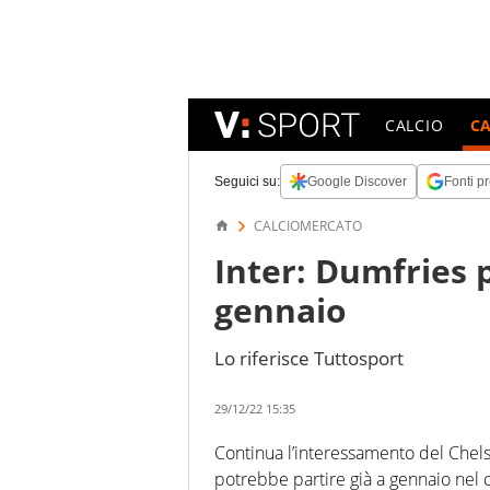
CALCIO
C
Seguici su:
Google Discover
Fonti pr
CALCIOMERCATO
Inter: Dumfries 
gennaio
Lo riferisce Tuttosport
29/12/22 15:35
Continua l’interessamento del Chel
potrebbe partire già a gennaio nel ca