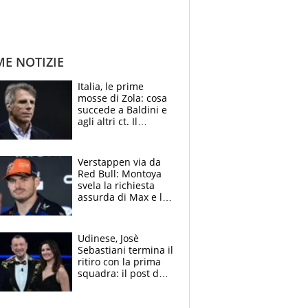
ME NOTIZIE
Italia, le prime
mosse di Zola: cosa
succede a Baldini e
agli altri ct. Il
Borussia tenta un
altro sgarbo agli
azzurri
Verstappen via da
Red Bull: Montoya
svela la richiesta
assurda di Max e lo
avverte: “Sicuro
Mercedes e
McLaren siano
Udinese, Josè
meglio?”
Sebastiani termina il
ritiro con la prima
squadra: il post del
figlio di Amadeus e
Sanremo sullo