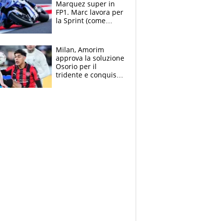
Marquez super in
FP1. Marc lavora per
la Sprint (come
Martin), bene
Bezzecchi
Milan, Amorim
approva la soluzione
Osorio per il
tridente e conquista
Jashari: la frecciata
dello svizzero all'ex
Allegri