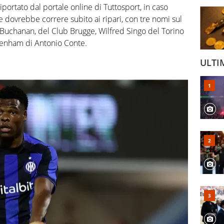
iportato dal portale online di Tuttosport, in caso
se dovrebbe correre subito ai ripari, con tre nomi sul
n Buchanan, del Club Brugge, Wilfred Singo del Torino
ttenham di Antonio Conte.
ULTI