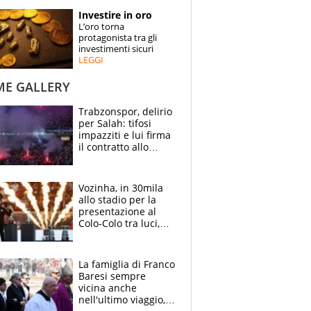
STORIE
Investire in oro
L’oro torna
SPECIALI
protagonista tra gli
investimenti sicuri
LEGGI
ESPERTI
ME GALLERY
CONTATTI
Trabzonspor, delirio
per Salah: tifosi
impazziti e lui firma
il contratto allo
stadio
Vozinha, in 30mila
allo stadio per la
presentazione al
Colo-Colo tra luci,
spettacolo, elicotteri
e paracadutisti
La famiglia di Franco
Baresi sempre
vicina anche
nell'ultimo viaggio,