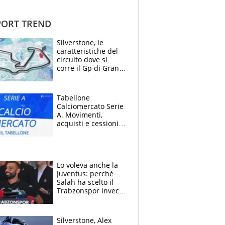
ORT TREND
Silverstone, le
caratteristiche del
circuito dove si
corre il Gp di Gran
Bretagna del
Motomondiale
Tabellone
Calciomercato Serie
A. Movimenti,
acquisti e cessioni:
estate 2026-27
Lo voleva anche la
Juventus: perché
Salah ha scelto il
Trabzonspor invece
di un top club
Silverstone, Alex