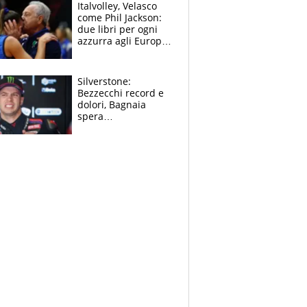
sfondo
Italvolley, Velasco
come Phil Jackson:
due libri per ogni
azzurra agli Europei.
Quello per Sylla è
“geniale”
Silverstone:
Bezzecchi record e
dolori, Bagnaia
spera
nell'antidolorifico,
Marquez si tira fuori
e vota Aprilia