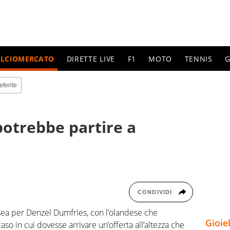
ALCIOMERCATO
DIRETTE LIVE
F1
MOTO
TENNIS
G
eferite
potrebbe partire a
CONDIVIDI
sea per Denzel Dumfries, con l’olandese che
Gioie
so in cui dovesse arrivare un’offerta all’altezza che