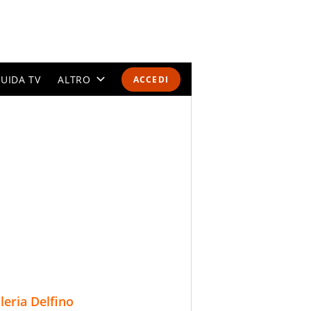
UIDA TV
ALTRO
ACCEDI
CALENDARI E CLASSIFICHE
ALTRI SPORT
MONDIALI 2026
OLIMPIADI
GOSSIP
LIFESTYLE
lleria Delfino