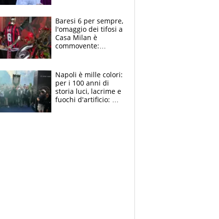
la moglie Maura, i
figli e i suoi cari
circondati
Baresi 6 per sempre,
dall'affetto dei tifosi
l'omaggio dei tifosi a
Casa Milan è
commovente:
maglie, bandiere,
sciarpe, lacrime e
bigliettini
Napoli è mille colori:
per i 100 anni di
storia luci, lacrime e
fuochi d'artificio: De
Laurentiis salta al
coro anti-Juve