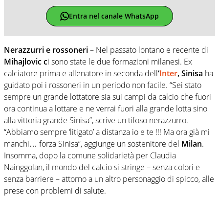
Entra nel canale WhatsApp
Nerazzurri e rossoneri
– Nel passato lontano e recente di
Mihajlovic c
i sono state le due formazioni milanesi. Ex
calciatore prima e allenatore in seconda dell
‘
Inter
, Sinisa
ha
guidato poi i rossoneri in un periodo non facile. “
Sei stato
sempre un grande lottatore sia sui campi da calcio che fuori
ora continua a lottare e ne verrai fuori alla grande lotta sino
alla vittoria grande Sinisa”, scrive un tifoso nerazzurro.
“Abbiamo sempre ‘litigato’ a distanza io e te !!! Ma ora già mi
manchi… forza Sinisa”, aggiunge un sostenitore del
Milan
.
Insomma, dopo la comune solidarietà per Claudia
Nainggolan, il mondo del calcio si stringe – senza colori e
senza barriere – attorno a un altro personaggio di spicco, alle
prese con problemi di salute.