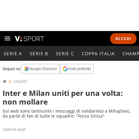
ACCEDI
SERIE A
SERIE B
SERIE C
COPPA ITALIA
CHAMP
Seguici su:
Google Discover
Fonti preferite
CALCIO
Inter e Milan uniti per una volta:
non mollare
Sul web sono tantissimi i messaggi di solidarietà a Mihajlovic,
da parte di fan di tutte le squadre: "Forza Sinisa"
13/07/19 10:07