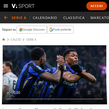
ACCEDI
SERIE A
CALENDARIO
CLASSIFICA
MARCATO
Seguici su:
Google Discover
Fonti preferite
CALCIO
SERIE A