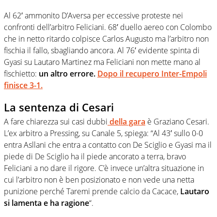
Al 62′ ammonito D’Aversa per eccessive proteste nei
confronti dell’arbitro Feliciani. 68′ duello aereo con Colombo
che in netto ritardo colpisce Carlos Augusto ma l’arbitro non
fischia il fallo, sbagliando ancora. Al 76′ evidente spinta di
Gyasi su Lautaro Martinez ma Feliciani non mette mano al
fischietto:
un altro errore.
Dopo il recupero Inter-Empoli
finisce 3-1.
La sentenza di Cesari
A fare chiarezza sui casi dubbi
della gara
è Graziano Cesari.
L’ex arbitro a Pressing, su Canale 5, spiega: “Al 43′ sullo 0-0
entra Asllani che entra a contatto con De Sciglio e Gyasi ma il
piede di De Sciglio ha il piede ancorato a terra, bravo
Feliciani a no dare il rigore. C’è invece un’altra situazione in
cui l’arbitro non è ben posizionato e non vede una netta
punizione perché Taremi prende calcio da Cacace,
Lautaro
si lamenta e ha ragione
“.