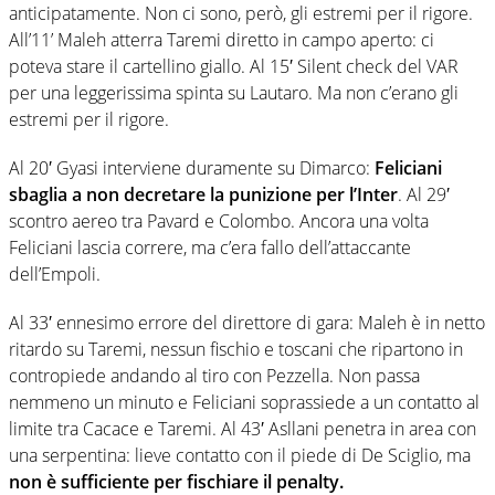
anticipatamente. Non ci sono, però, gli estremi per il rigore.
All’11’ Maleh atterra Taremi diretto in campo aperto: ci
poteva stare il cartellino giallo. Al 15′ Silent check del VAR
per una leggerissima spinta su Lautaro. Ma non c’erano gli
estremi per il rigore.
Al 20′ Gyasi interviene duramente su Dimarco:
Feliciani
sbaglia a non decretare la punizione per l’Inter
. Al 29′
scontro aereo tra Pavard e Colombo. Ancora una volta
Feliciani lascia correre, ma c’era fallo dell’attaccante
dell’Empoli.
Al 33′ ennesimo errore del direttore di gara: Maleh è in netto
ritardo su Taremi, nessun fischio e toscani che ripartono in
contropiede andando al tiro con Pezzella. Non passa
nemmeno un minuto e Feliciani soprassiede a un contatto al
limite tra Cacace e Taremi. Al 43′ Asllani penetra in area con
una serpentina: lieve contatto con il piede di De Sciglio, ma
non è sufficiente per fischiare il penalty.