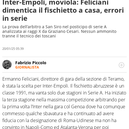
Inter-Empoli, moviola: Feliciani
dimentica il fischietto a casa, errori
in serie
La prova dell’arbitro a San Siro nel posticipo di serie A
analizzata ai raggi X da Graziano Cesari. Nessun ammonito
tranne il tecnico dei toscani
20/01/25 05:39
Fabrizio Piccolo
GIORNALISTA
Nella sua carriera ha seguito numerose manifestazioni
sportive e collaborato con agenzie e testate. Esperienza,
Ermanno Feliciani, direttore di gara della sezione di Teramo,
competenza, conoscenza e memoria storica. Si occupa
è stata la scelta per Inter-Empoli. Il fischietto abruzzese è un
prevalentemente di calcio
classe 1991, ma vanta solo due stagioni in Serie A. Ha iniziato
la terza stagione nella massima competizione arbitrando per
la prima volta l’Inter nella gara col Genoa dove ha comunque
commesso qualche sbavatura e ha continuato ad avere
fiducia con la designazione di Roma-Udinese ma non ha
convinto in Napoli-Como ed Atalanta-Verona per poi