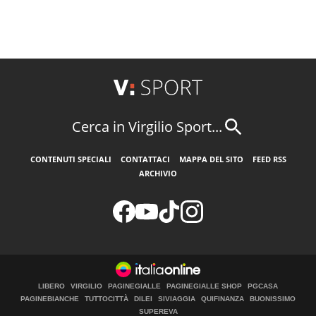
Cerca in Virgilio Sport...
CONTENUTI SPECIALI
CONTATTACI
MAPPA DEL SITO
FEED RSS
ARCHIVIO
LIBERO
VIRGILIO
PAGINEGIALLE
PAGINEGIALLE SHOP
PGCASA
PAGINEBIANCHE
TUTTOCITTÀ
DILEI
SIVIAGGIA
QUIFINANZA
BUONISSIMO
SUPEREVA