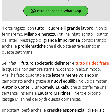
Entra nel canale WhatsApp
“Forza ragazzi, con
tutto il cuore e il grande lavoro
. Non ci
fermeremo.
Milano è nerazzurra
“, ha infatti scritto il patron
dell’Inter. Messaggio di
grande importanza
, considerando
anche le
problematiche
che il club sta attraversando in
queste settimane.
Se infatti il
futuro societario dell’Inter
è
tutto da decifrare
,
la squadra non sembra starne nuocendo in alcun modo.
Anzi, ha fatto quadrato e sta
letteralmente volando
in
campionato anche grazie ai
nuovi equilibri
voluti da mister
Antonio Conte
. E un
Romelu Lukaku
che si conferma una
sentenza (insieme a
Lautaro Martinez
, il vero e proprio
castiga Milan nel derby di questa domenica).
Importanti però anche le
crescite esponenziali
di
Perisic