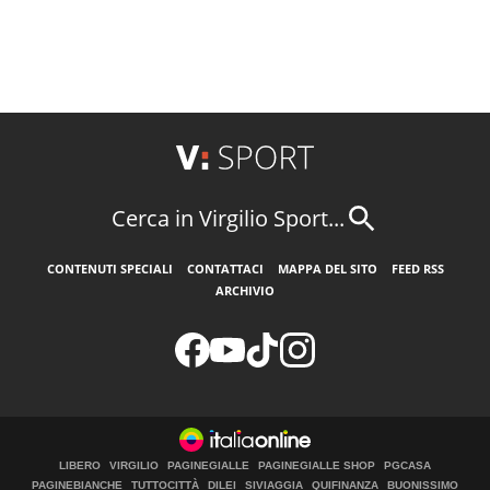
Cerca in Virgilio Sport...
CONTENUTI SPECIALI
CONTATTACI
MAPPA DEL SITO
FEED RSS
ARCHIVIO
LIBERO
VIRGILIO
PAGINEGIALLE
PAGINEGIALLE SHOP
PGCASA
PAGINEBIANCHE
TUTTOCITTÀ
DILEI
SIVIAGGIA
QUIFINANZA
BUONISSIMO