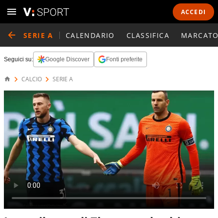
ACCEDI
SERIE A
CALENDARIO
CLASSIFICA
MARCATO
Seguici su:
Google Discover
Fonti preferite
CALCIO
SERIE A