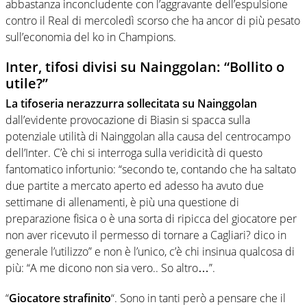
abbastanza inconcludente con l’aggravante dell’espulsione
contro il Real di mercoledì scorso che ha ancor di più pesato
sull’economia del ko in Champions.
Inter, tifosi divisi su Nainggolan: “Bollito o
utile?”
La tifoseria nerazzurra sollecitata su Nainggolan
dall’evidente provocazione di Biasin si spacca sulla
potenziale utilità di Nainggolan alla causa del centrocampo
dell’Inter. C’è chi si interroga sulla veridicità di questo
fantomatico infortunio: “secondo te, contando che ha saltato
due partite a mercato aperto ed adesso ha avuto due
settimane di allenamenti, è più una questione di
preparazione fisica o è una sorta di ripicca del giocatore per
non aver ricevuto il permesso di tornare a Cagliari? dico in
generale l’utilizzo” e non è l’unico, c’è chi insinua qualcosa di
più: “A me dicono non sia vero.. So altro…”.
“
Giocatore strafinito
“. Sono in tanti però a pensare che il