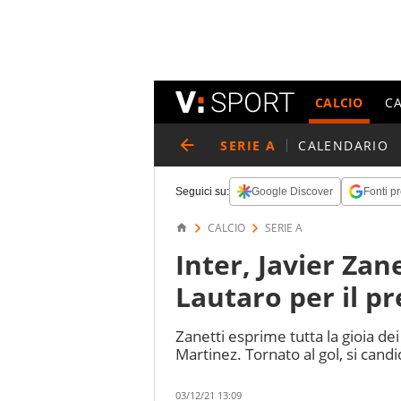
CALCIO
C
SERIE A
CALENDARIO
Seguici su:
Google Discover
Fonti pr
CALCIO
SERIE A
Inter, Javier Zane
Lautaro per il pr
Zanetti esprime tutta la gioia dei
Martinez. Tornato al gol, si candid
03/12/21 13:09