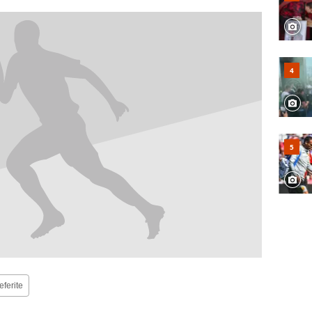
eferite