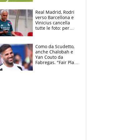
pazzi dell’azzurro
Real Madrid, Rodri
verso Barcellona e
Vinicius cancella
tutte le foto: per
Mourinho due grane
da risolvere
Como da Scudetto,
anche Chalobah e
Yan Couto da
Fabregas. "Fair Play
Finanziario?
Pagheremo la
multa"