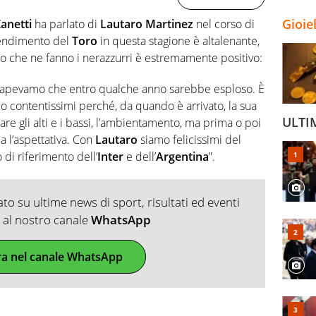
Gioie
Zanetti
ha parlato di
Lautaro Martinez
nel corso di
rendimento del
Toro
in questa stagione è altalenante,
o che ne fanno i nerazzurri è estremamente positivo:
sapevamo che entro qualche anno sarebbe esploso. È
mo contentissimi perché, da quando è arrivato, la sua
ULTI
are gli alti e i bassi, l’ambientamento, ma prima o poi
ma l’aspettativa. Con
Lautaro
siamo felicissimi del
 di riferimento dell’
Inter
e dell’
Argentina
”.
o su ultime news di sport, risultati ed eventi
ti al nostro canale
WhatsApp
ra nel canale WhatsApp