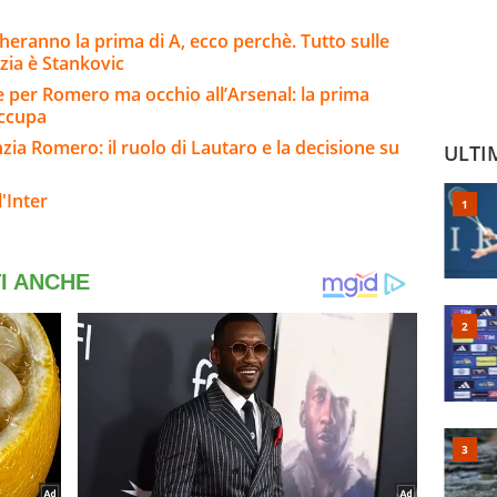
eranno la prima di A, ecco perchè. Tutto sulle
nzia è Stankovic
se per Romero ma occhio all’Arsenal: la prima
occupa
anzia Romero: il ruolo di Lautaro e la decisione su
ULTI
'Inter