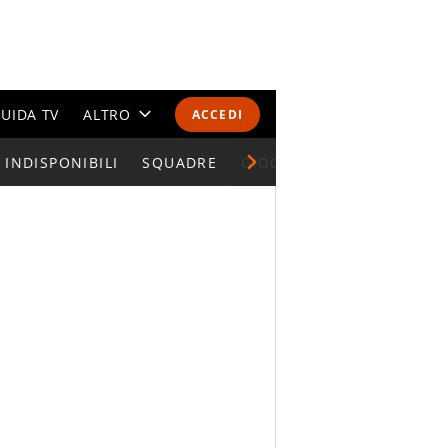
UIDA TV
ALTRO
ACCEDI
INDISPONIBILI
CALENDARI E CLASSIFICHE
SQUADRE
GIOCATORI SERIE A
ALTRI SPORT
MONDIALI 2026
OLIMPIADI
GOSSIP
LIFESTYLE