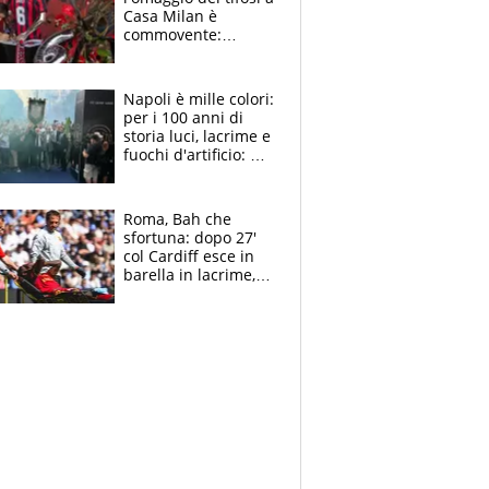
Casa Milan è
commovente:
maglie, bandiere,
sciarpe, lacrime e
bigliettini
Napoli è mille colori:
per i 100 anni di
storia luci, lacrime e
fuochi d'artificio: De
Laurentiis salta al
coro anti-Juve
Roma, Bah che
sfortuna: dopo 27'
col Cardiff esce in
barella in lacrime,
Dybala rigore da
schiaffi, i giallorossi
prendono 3 gol in
45'