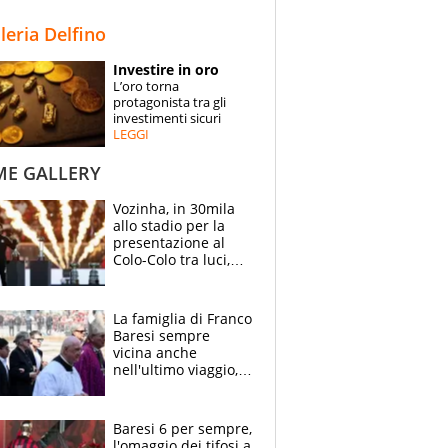
STORIE
lleria Delfino
SPECIALI
Investire in oro
L’oro torna
ESPERTI
protagonista tra gli
investimenti sicuri
LEGGI
CONTATTI
ME GALLERY
Vozinha, in 30mila
allo stadio per la
presentazione al
Colo-Colo tra luci,
spettacolo, elicotteri
e paracadutisti
La famiglia di Franco
Baresi sempre
vicina anche
nell'ultimo viaggio,
la moglie Maura, i
figli e i suoi cari
circondati
Baresi 6 per sempre,
dall'affetto dei tifosi
l'omaggio dei tifosi a