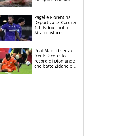
allenamenti fermi,
cosa succede
adesso
Pagelle Fiorentina-
Deportivo La Coruña
1-1: Ndour brilla,
Atta convince.
Pongracic rovina
tutto nel finale
Real Madrid senza
freni: l’acquisto
record di Diomande
che batte Zidane e
Ronaldo. Vinicius
rinnova: le cifre