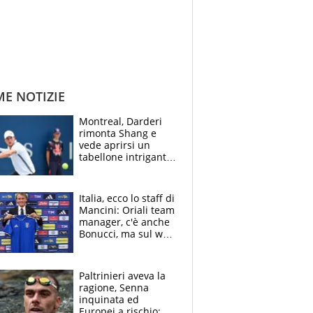
ME NOTIZIE
Montreal, Darderi
rimonta Shang e
vede aprirsi un
tabellone intrigante:
"Penso solo a
Borges, ma sono
felice del mio livello"
Italia, ecco lo staff di
Mancini: Oriali team
manager, c'è anche
Bonucci, ma sul web
infuria la polemica
Paltrinieri aveva la
ragione, Senna
inquinata ed
Europei a rischio: