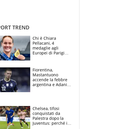
ORT TREND
Chi è Chiara
Pellacani, 4
medaglie agli
Europei di Parigi
2026, papà
Giampaolo
giornalista, mamma
Fiorentina,
insegnante e il
Mastantuono
fratello calciatore
accende la febbre
argentina e Adani
impazzisce. Ma
Antognoni ‘rovina la
festa’ a Commisso
Chelsea, tifosi
conquistati da
Palestra dopo la
Juventus: perché i
fan dei Blues sono