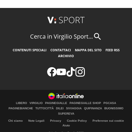
Cerca in Virgilio Sport...
CONTENUTI SPECIALI
CONTATTACI
MAPPA DEL SITO
FEED RSS
ARCHIVIO
LIBERO
VIRGILIO
PAGINEGIALLE
PAGINEGIALLE SHOP
PGCASA
PAGINEBIANCHE
TUTTOCITTÀ
DILEI
SIVIAGGIA
QUIFINANZA
BUONISSIMO
SUPEREVA
Chi siamo
Note Legali
Privacy
Cookie Policy
Preferenze sui cookie
Aiuto