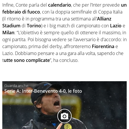
Infine, Conte parla del
calendario
, che per l’Inter prevede
un
febbraio di fuoco
, con la doppia semifinale di Coppa Italia
(il ritorno è in programma tra una settimana all’
Allianz
Stadium
di
Torino
) e i big match di campionato con
Lazio
e
Milan
: “L’obiettivo è sempre quello di ottenere il massimo, in
ogni partita. Poi bisogna vedere se l’avversario è d’accordo: in
campionato, prima del derby, affronteremo
Fiorentina
e
Lazio. Dobbiamo pensare a una gara alla volta, sapendo che
t
utte sono complicate
”, ha concluso.
Serie A: Inter-Benevento 4-0, le foto