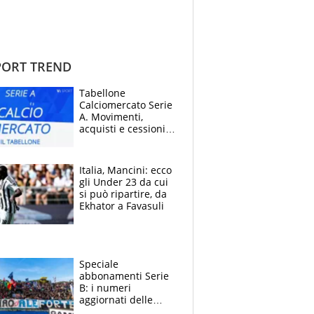
ORT TREND
Tabellone
Calciomercato Serie
A. Movimenti,
acquisti e cessioni:
estate 2026-27
Italia, Mancini: ecco
gli Under 23 da cui
si può ripartire, da
Ekhator a Favasuli
Speciale
abbonamenti Serie
B: i numeri
aggiornati delle
venti squadre