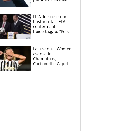
solo perché sta
invecchiando..."
FIFA, le scuse non
bastano, la UEFA
conferma il
boicottaggio: “Persa
la fiducia in
Infantino”. La
rivelazione sulla
La Juventus Women
Superlega
avanza in
Champions,
Carbonell e Capeta
stendono il
Torreense