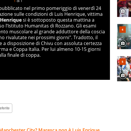
1
di
1
o pubblicato nel primo pomeriggio di venerdì 24
zione sulle condizioni di Luis Henrique, vittima
 Henrique
si è sottoposto questa mattina a
so l’Istituto Humanitas di Rozzano. Gli esami
nto muscolare al grande adduttore della coscia
o rivalutate nei prossimi giorni". Tradotto, il
e a disposizione di Chivu con assoluta certezza
ma e Coppa Italia. Per lui almeno 10-15 giorni
lla finale di coppa.
eferite
Manchester City? Maresca non è Luis Enrique,