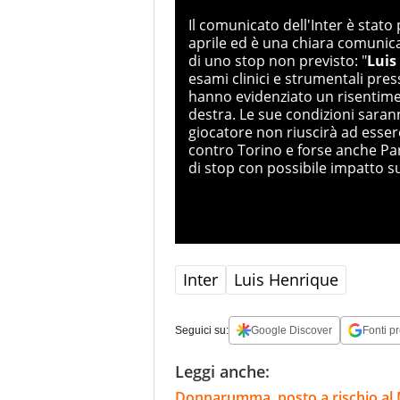
Il comunicato dell'Inter è stat
aprile ed è una chiara comunica
di uno stop non previsto: "
Luis
esami clinici e strumentali pres
hanno evidenziato un risentime
destra. Le sue condizioni sarann
giocatore non riuscirà ad esser
contro Torino e forse anche Par
di stop con possibile impatto su
Inter
Luis Henrique
Seguici su:
Google Discover
Fonti pr
Leggi anche:
Donnarumma, posto a rischio al 