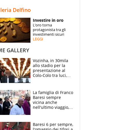
STORIE
lleria Delfino
SPECIALI
Investire in oro
L’oro torna
ESPERTI
protagonista tra gli
investimenti sicuri
LEGGI
CONTATTI
ME GALLERY
Vozinha, in 30mila
allo stadio per la
presentazione al
Colo-Colo tra luci,
spettacolo, elicotteri
e paracadutisti
La famiglia di Franco
Baresi sempre
vicina anche
nell'ultimo viaggio,
la moglie Maura, i
figli e i suoi cari
circondati
Baresi 6 per sempre,
dall'affetto dei tifosi
l'omaggio dei tifosi a