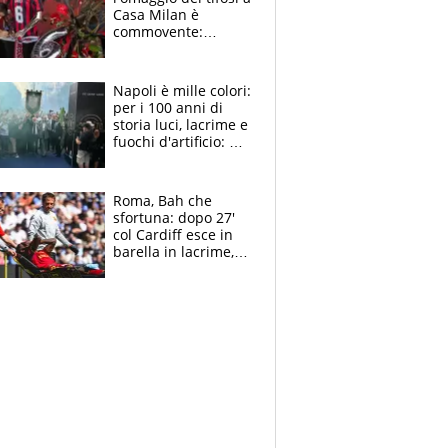
Casa Milan è
commovente:
maglie, bandiere,
sciarpe, lacrime e
bigliettini
Napoli è mille colori:
per i 100 anni di
storia luci, lacrime e
fuochi d'artificio: De
Laurentiis salta al
coro anti-Juve
Roma, Bah che
sfortuna: dopo 27'
col Cardiff esce in
barella in lacrime,
Dybala rigore da
schiaffi, i giallorossi
prendono 3 gol in
45'