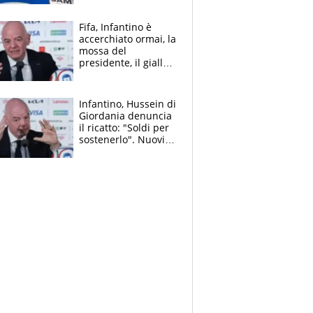
cadette
Fifa, Infantino è
accerchiato ormai, la
mossa del
presidente, il giallo
dimissioni e la verità
sulla telefonata a
Trump
Infantino, Hussein di
Giordania denuncia
il ricatto: "Soldi per
sostenerlo". Nuovi
guai per il boss
della FIFA