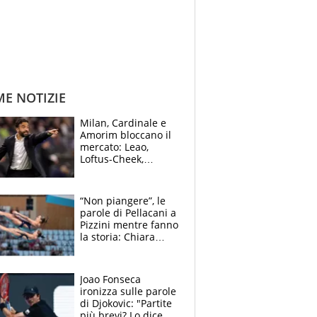
ME NOTIZIE
Milan, Cardinale e
Amorim bloccano il
mercato: Leao,
Loftus-Cheek,
Estupinian e
Gimenez in bilico,
Soulè e Osorio nel
“Non piangere”, le
mirino
parole di Pellacani a
Pizzini mentre fanno
la storia: Chiara
batte anche il
record di Ceccon
Joao Fonseca
ironizza sulle parole
di Djokovic: "Partite
più brevi? Lo dice