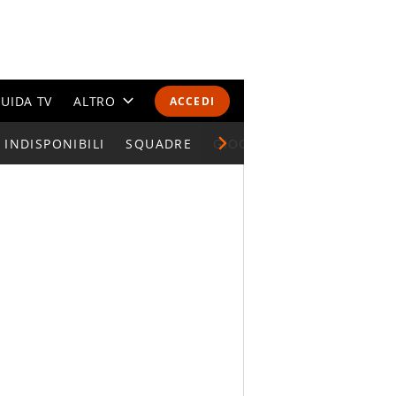
UIDA TV
ALTRO
ACCEDI
INDISPONIBILI
CALENDARI E CLASSIFICHE
SQUADRE
GIOCATORI SERIE A
ALTRI SPORT
MONDIALI 2026
OLIMPIADI
GOSSIP
LIFESTYLE