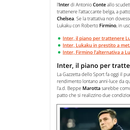
più grande festival di waterp
l’
Inter
di Antonio
Conte
allo scudet
trattenere l’attaccante belga, a pat
Chelsea
. Se la trattativa non doves
Lukaku con Roberto
Firmino
, in us
Inter, il piano per trattenere 
Inter, Lukaku in prestito a me
Inter, Firmino l’alternativa a 
Inter, il piano per trat
La Gazzetta dello Sport fa oggi il p
rendimento lontano anni-luce da que
l’a.d. Beppe
Marotta
sarebbe comunq
patto che si realizzino due condizio