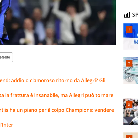
SP
eferite
kend: addio o clamoroso ritorno da Allegri? Gli
lta la frattura è insanabile, ma Allegri può tornare
ntiis ha un piano per il colpo Champions: vendere
'Inter