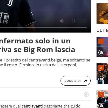
ULTI
nfermato solo in un
riva se Big Rom lascia
e il prestito del centravanti belga, ma soltanto se
 il costo. Firmino, in uscita dal Liverpool,
CONDIVIDI
Virgilio Sport segue anche il calcio ma è con la
nze e passioni. Cura la comunicazione di HaBaWaBa, il
l’essere quel
centravanti
trascinante che guidò