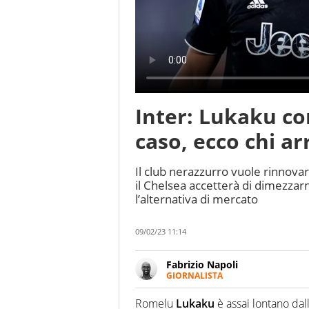
Inter: Lukaku co
caso, ecco chi ar
Il club nerazzurro vuole rinnovar
il Chelsea accetterà di dimezzarne
l’alternativa di mercato
09/02/23 11:14
Fabrizio Napoli
GIORNALISTA
Giornalista professionista, per 
pallanuoto che esalta compete
Romelu
Lukaku
è assai lontano dal