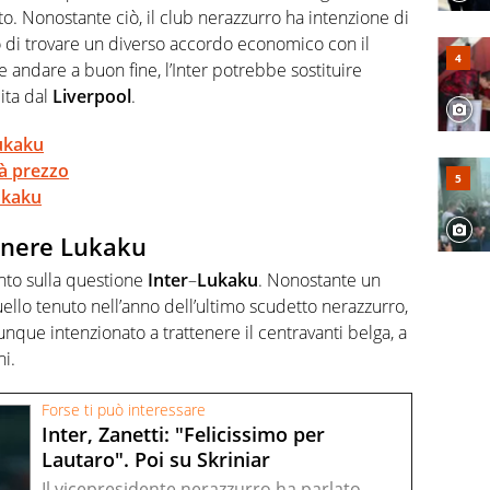
olo per bambini al mondo
to. Nonostante ciò, il club nerazzurro ha intenzione di
to di trovare un diverso accordo economico con il
se andare a buon fine, l’Inter potrebbe sostituire
cita dal
Liverpool
.
Lukaku
tà prezzo
Lukaku
tenere Lukaku
unto sulla questione
Inter
–
Lukaku
. Nonostante un
llo tenuto nell’anno dell’ultimo scudetto nerazzurro,
ue intenzionato a trattenere il centravanti belga, a
ni.
Forse ti può interessare
Inter, Zanetti: "Felicissimo per
Lautaro". Poi su Skriniar
Il vicepresidente nerazzurro ha parlato