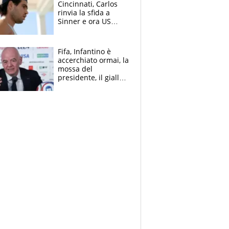
Cincinnati, Carlos
rinvia la sfida a
Sinner e ora US
Open di nuovo a
rischio
Fifa, Infantino è
accerchiato ormai, la
mossa del
presidente, il giallo
dimissioni e la verità
sulla telefonata a
Trump