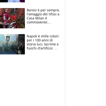
la moglie Maura, i
figli e i suoi cari
circondati
Baresi 6 per sempre,
dall'affetto dei tifosi
l'omaggio dei tifosi a
Casa Milan è
commovente:
maglie, bandiere,
sciarpe, lacrime e
bigliettini
Napoli è mille colori:
per i 100 anni di
storia luci, lacrime e
fuochi d'artificio: De
Laurentiis salta al
coro anti-Juve