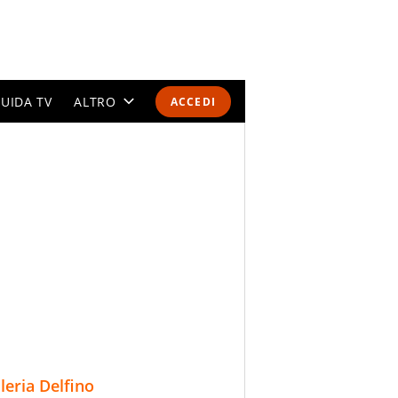
UIDA TV
ALTRO
ACCEDI
CALENDARI E CLASSIFICHE
ALTRI SPORT
MONDIALI 2026
OLIMPIADI
GOSSIP
LIFESTYLE
lleria Delfino