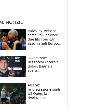
ME NOTIZIE
Italvolley, Velasco
come Phil Jackson:
due libri per ogni
azzurra agli Europei.
Quello per Sylla è
“geniale”
Silverstone:
Bezzecchi record e
dolori, Bagnaia
spera
nell'antidolorifico,
Marquez si tira fuori
e vota Aprilia
Alcaraz,
l’indiscrezione sugli
US Open: la
rivelazione
dell’amico
giornalista e il piano