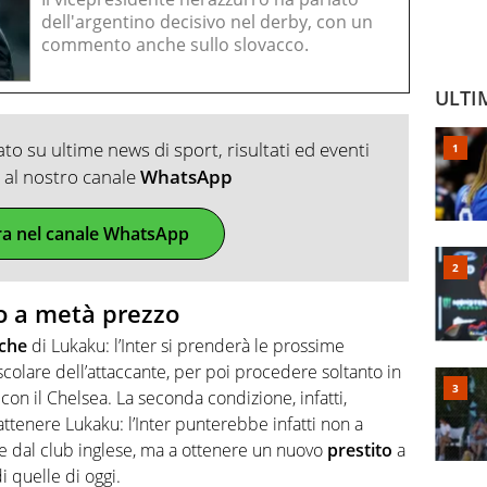
dell'argentino decisivo nel derby, con un
commento anche sullo slovacco.
ULTI
o su ultime news di sport, risultati ed eventi
ti al nostro canale
WhatsApp
ra nel canale WhatsApp
to a metà prezzo
iche
di Lukaku: l’Inter si prenderà le prossime
colare dell’attaccante, per poi procedere soltanto in
on il Chelsea. La seconda condizione, infatti,
attenere Lukaku: l’Inter punterebbe infatti non a
te dal club inglese, ma a ottenere un nuovo
prestito
a
 quelle di oggi.