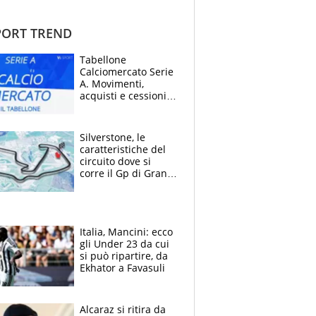
ORT TREND
Tabellone
Calciomercato Serie
A. Movimenti,
acquisti e cessioni:
estate 2026-27
Silverstone, le
caratteristiche del
circuito dove si
corre il Gp di Gran
Bretagna del
Motomondiale
Italia, Mancini: ecco
gli Under 23 da cui
si può ripartire, da
Ekhator a Favasuli
Alcaraz si ritira da