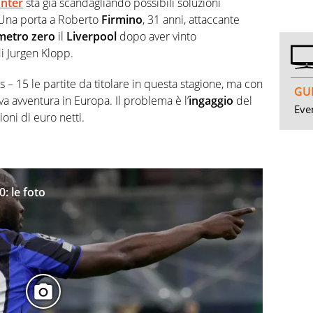
Inter
sta già scandagliando possibili soluzioni
 Una porta a Roberto
Firmino
, 31 anni, attaccante
metro zero
il
Liverpool
dopo aver vinto
i Jurgen Klopp.
 – 15 le partite da titolare in questa stagione, ma con
GUI
a avventura in Europa. Il problema è l’
ingaggio
del
Even
oni di euro netti.
0: le foto