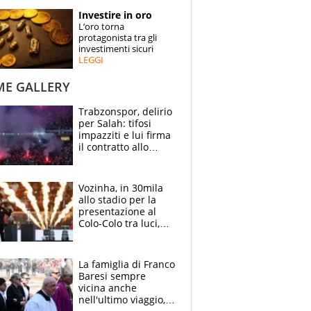
STORIE
Investire in oro
L’oro torna
SPECIALI
protagonista tra gli
investimenti sicuri
LEGGI
ESPERTI
ME GALLERY
CONTATTI
Trabzonspor, delirio
per Salah: tifosi
impazziti e lui firma
il contratto allo
stadio
Vozinha, in 30mila
allo stadio per la
presentazione al
Colo-Colo tra luci,
spettacolo, elicotteri
e paracadutisti
La famiglia di Franco
Baresi sempre
vicina anche
nell'ultimo viaggio,