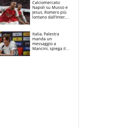
B. Rune verso la
Calciomercato:
rinuncia
Napoli su Musso e
Jesus, Romero più
lontano dall’Inter,
delirio Mastantuono,
Juve su Trubin. Il
tabellone
Italia, Palestra
manda un
messaggio a
Mancini, spiega il
motivo del no
all’Inter e lancia
l'alleanza con
Donnarumma