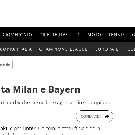
ALCIOMERCATO
DIRETTE LIVE
F1
MOTO
TENNIS
G
COPPA ITALIA
CHAMPIONS LEAGUE
EUROPA L.
CO
eferite
lta Milan e Bayern
ia il derby che l'esordio stagionale in Champions.
CONDIVIDI
kaku
e per l’
Inter.
Un comunicato ufficiale della