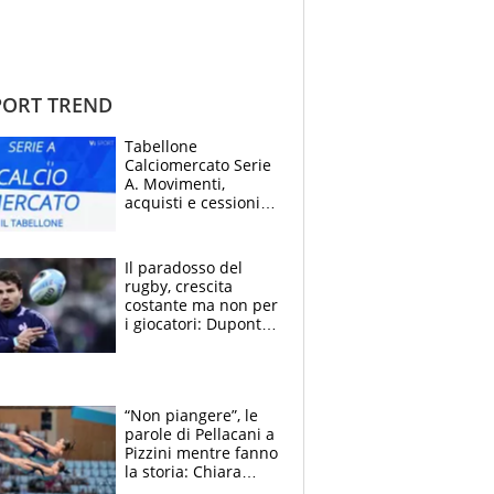
ORT TREND
Tabellone
Calciomercato Serie
A. Movimenti,
acquisti e cessioni:
estate 2026-27
Il paradosso del
rugby, crescita
costante ma non per
i giocatori: Dupont
(il più pagato al
mondo) guadagna
solo 1,4 milioni
all'anno
“Non piangere”, le
parole di Pellacani a
Pizzini mentre fanno
la storia: Chiara
batte anche il