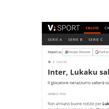
CALCIO
C
SERIE A
SERIE B
SERIE C
Seguici su:
Google Discover
Fonti pr
CALCIO
Inter, Lukaku sa
Il giocatore nerazzurro salterà s
29/08/22 19:03
Non arrivano buone notizie per
Lu