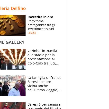
STORIE
lleria Delfino
SPECIALI
Investire in oro
L’oro torna
ESPERTI
protagonista tra gli
investimenti sicuri
LEGGI
CONTATTI
ME GALLERY
Vozinha, in 30mila
allo stadio per la
presentazione al
Colo-Colo tra luci,
spettacolo, elicotteri
e paracadutisti
La famiglia di Franco
Baresi sempre
vicina anche
nell'ultimo viaggio,
la moglie Maura, i
figli e i suoi cari
circondati
Baresi 6 per sempre,
dall'affetto dei tifosi
l'omaggio dei tifosi a