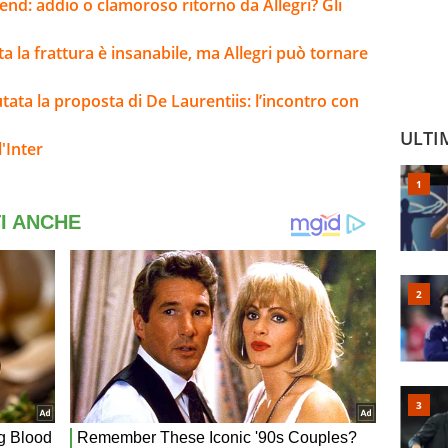
kend: addio o clamoroso ritorno da Allegri? Gli
lta la frattura è insanabile, ma Allegri può tornare
iutata la proposta di De Laurentiis: l’incontro con
ULTI
'Inter