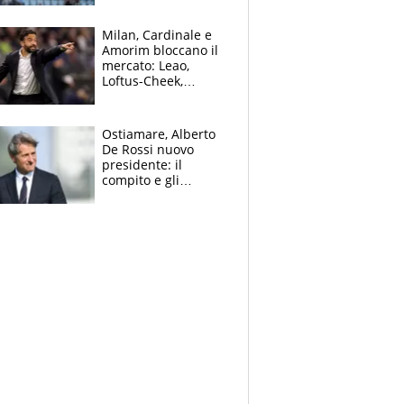
record di Ceccon
Milan, Cardinale e
Amorim bloccano il
mercato: Leao,
Loftus-Cheek,
Estupinian e
Gimenez in bilico,
Soulè e Osorio nel
Ostiamare, Alberto
mirino
De Rossi nuovo
presidente: il
compito e gli
obiettivi ricevuti dal
figlio Daniele