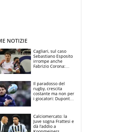
ME NOTIZIE
Cagliari, sul caso
Sebastiano Esposito
irrompe anche
Fabrizio Corona:
“Ecco cosa è
successo, ho le
prove”
Il paradosso del
rugby, crescita
costante ma non per
i giocatori: Dupont
(il più pagato al
mondo) guadagna
solo 1,4 milioni
Calciomercato: la
all'anno
Juve sogna Frattesi e
dà l’addio a
Koopmeiners,