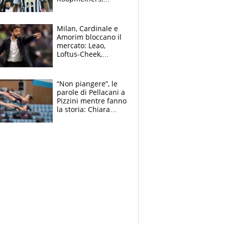
Romero si allontana
dall’Inter, Fiorentina
scatenata
Milan, Cardinale e
Amorim bloccano il
mercato: Leao,
Loftus-Cheek,
Estupinian e
Gimenez in bilico,
Soulè e Osorio nel
“Non piangere”, le
mirino
parole di Pellacani a
Pizzini mentre fanno
la storia: Chiara
batte anche il
record di Ceccon