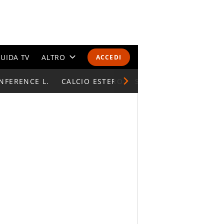
UIDA TV
ALTRO
ACCEDI
NFERENCE L.
CALENDARI E CLASSIFICHE
CALCIO ESTERO
SUPERCOPPA ITALIAN
ALTRI SPORT
MONDIALI 2026
OLIMPIADI
GOSSIP
LIFESTYLE