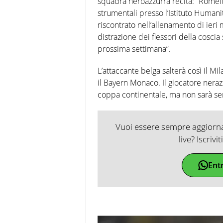
squadra neroazzurra recita: “Romelu
strumentali presso l’Istituto Human
riscontrato nell’allenamento di ieri
distrazione dei flessori della coscia 
prossima settimana”.
L’attaccante belga salterà così il M
il Bayern Monaco. Il giocatore nera
coppa continentale, ma non sarà se
Vuoi essere sempre aggiornat
live? Iscrivi
Ent