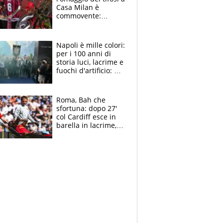
Casa Milan è
commovente:
maglie, bandiere,
sciarpe, lacrime e
bigliettini
Napoli è mille colori:
per i 100 anni di
storia luci, lacrime e
fuochi d'artificio: De
Laurentiis salta al
coro anti-Juve
Roma, Bah che
sfortuna: dopo 27'
col Cardiff esce in
barella in lacrime,
Dybala rigore da
schiaffi, i giallorossi
prendono 3 gol in
45'