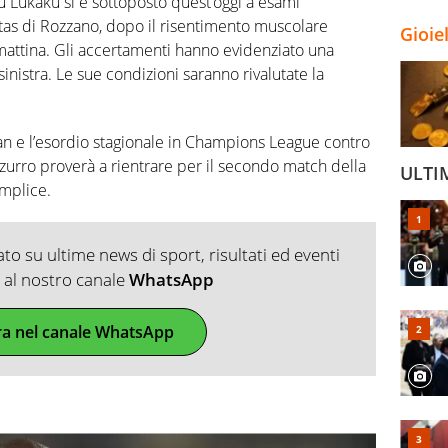
 Lukaku si è sottoposto quest’oggi a esami
itas di Rozzano, dopo il risentimento muscolare
Gioie
 mattina. Gli accertamenti hanno evidenziato una
sinistra. Le sue condizioni saranno rivalutate la
ilan e l’esordio stagionale in Champions League contro
zzurro proverà a rientrare per il secondo match della
ULTI
mplice.
o su ultime news di sport, risultati ed eventi
ti al nostro canale
WhatsApp
ra nel canale WhatsApp