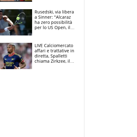
all’Inter e lancia
l'alleanza con
Rusedski, via libera
Donnarumma
a Sinner: "Alcaraz
ha zero possibilità
per lo US Open, il
2026 forse è gà
finito per lui"
LIVE Calciomercato
affari e trattative in
diretta, Spalletti
chiama Zirkzee, il
Milan valuta il
ritorno di Brahim
Diaz