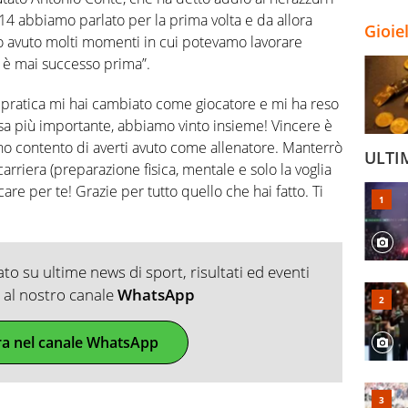
14 abbiamo parlato per la prima volta e da allora
Gioie
avuto molti momenti in cui potevamo lavorare
 è mai successo prima”.
n pratica mi hai cambiato come giocatore e mi ha reso
sa più importante, abbiamo vinto insieme! Vincere è
ono contento di averti avuto come allenatore. Manterrò
ULTI
 carriera (preparazione fisica, mentale e solo la voglia
are per te! Grazie per tutto quello che hai fatto. Ti
o su ultime news di sport, risultati ed eventi
ti al nostro canale
WhatsApp
ra nel canale WhatsApp