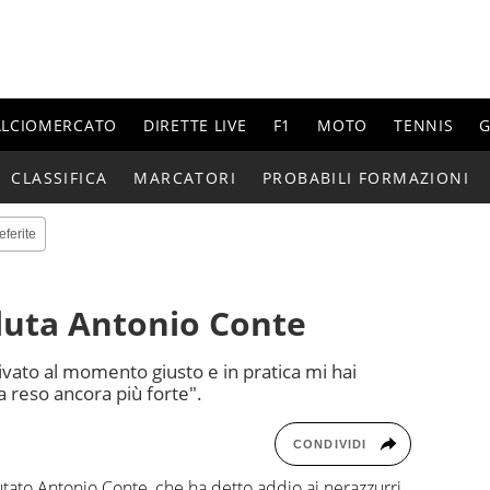
ALCIOMERCATO
DIRETTE LIVE
F1
MOTO
TENNIS
G
CLASSIFICA
MARCATORI
PROBABILI FORMAZIONI
eferite
luta Antonio Conte
ivato al momento giusto e in pratica mi hai
 reso ancora più forte".
CONDIVIDI
ato Antonio Conte, che ha detto addio ai nerazzurri