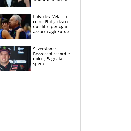
figlio di Amadeus e
Sanremo sullo
sfondo
Italvolley, Velasco
come Phil Jackson:
due libri per ogni
azzurra agli Europei.
Quello per Sylla è
“geniale”
Silverstone:
Bezzecchi record e
dolori, Bagnaia
spera
nell'antidolorifico,
Marquez si tira fuori
e vota Aprilia