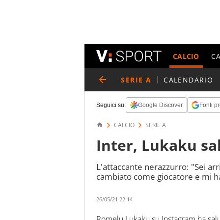
CALCIO
C
SERIE A
CALENDARIO
Seguici su:
Google Discover
Fonti pr
CALCIO
SERIE A
Inter, Lukaku sa
L'attaccante nerazzurro: "Sei arr
cambiato come giocatore e mi ha
26/05/21 22:14
Romelu Lukaku su Instagram ha salut