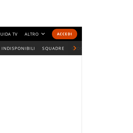
UIDA TV
ALTRO
ACCEDI
INDISPONIBILI
CALENDARI E CLASSIFICHE
SQUADRE
GIOCATORI SERIE A
ALTRI SPORT
MONDIALI 2026
OLIMPIADI
GOSSIP
LIFESTYLE