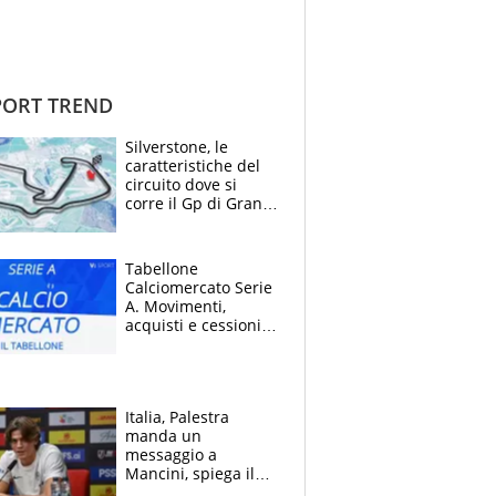
ORT TREND
Silverstone, le
caratteristiche del
circuito dove si
corre il Gp di Gran
Bretagna del
Motomondiale
Tabellone
Calciomercato Serie
A. Movimenti,
acquisti e cessioni:
estate 2026-27
Italia, Palestra
manda un
messaggio a
Mancini, spiega il
motivo del no