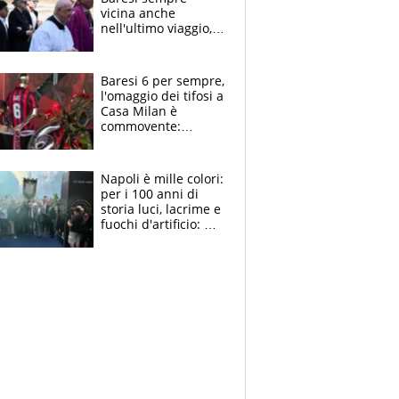
vicina anche
nell'ultimo viaggio,
la moglie Maura, i
figli e i suoi cari
circondati
Baresi 6 per sempre,
dall'affetto dei tifosi
l'omaggio dei tifosi a
Casa Milan è
commovente:
maglie, bandiere,
sciarpe, lacrime e
bigliettini
Napoli è mille colori:
per i 100 anni di
storia luci, lacrime e
fuochi d'artificio: De
Laurentiis salta al
coro anti-Juve