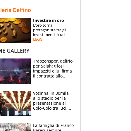
STORIE
lleria Delfino
SPECIALI
Investire in oro
L’oro torna
ESPERTI
protagonista tra gli
investimenti sicuri
LEGGI
CONTATTI
ME GALLERY
Trabzonspor, delirio
per Salah: tifosi
impazziti e lui firma
il contratto allo
stadio
Vozinha, in 30mila
allo stadio per la
presentazione al
Colo-Colo tra luci,
spettacolo, elicotteri
e paracadutisti
La famiglia di Franco
Baresi sempre