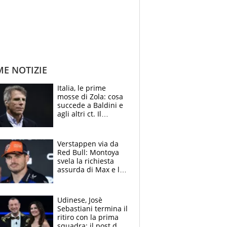
ME NOTIZIE
Italia, le prime
mosse di Zola: cosa
succede a Baldini e
agli altri ct. Il
Borussia tenta un
altro sgarbo agli
azzurri
Verstappen via da
Red Bull: Montoya
svela la richiesta
assurda di Max e lo
avverte: “Sicuro
Mercedes e
McLaren siano
Udinese, Josè
meglio?”
Sebastiani termina il
ritiro con la prima
squadra: il post del