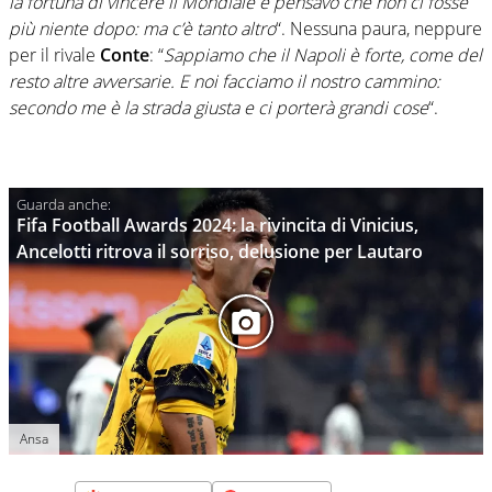
la fortuna di vincere il Mondiale e pensavo che non ci fosse
più niente dopo: ma c’è tanto altro
“. Nessuna paura, neppure
per il rivale
Conte
: “
Sappiamo che il Napoli è forte, come del
resto altre avversarie. E noi facciamo il nostro cammino:
secondo me è la strada giusta e ci porterà grandi cose
“.
Fifa Football Awards 2024: la rivincita di Vinicius,
Ancelotti ritrova il sorriso, delusione per Lautaro
Ansa