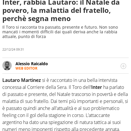
Inter, rabbia Lautaro: il Natale da
povero, la malattia del fratello,
perchè segna meno
Il Toro si racconta tra passato, presente e futuro. Non sono
mancati i momenti difficili dai quali deriva anche la rabbia
attuale, punto di forza
22/12/24 09:31
Alessio Raicaldo
WEB EDITOR
Un figlio che si chiama Diego e la tesi di laurea sugli stadi
di proprietà in Italia. Il calcio quale filo conduttore
Lautaro Martinez
si è raccontato in una bella intervista
irrinunciabile tra passione e professione. Per Virgilio
concessa al Corriere della Sera. Il Toro dell’
Inter
ha parlato
Sport indaga, approfondisce e scandaglia l'universo
di passato e presente, del Natale trascorso in povertà e della
mondo dello sport per antonomasia
malattia di suo fratello. Dai temi più importanti e personali, si
è passato quindi anche all’attualità e al suo problematico
feeling con il gol della stagione in corso. L’attaccante
argentino ha dato una spiegazione di natura tattica ai suoi
numeri meno imponenti rispetto alla precedente annata.