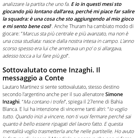
analizzare la partita che uno fa.
E io in questi mesi sto
giocando più lontano dall’area, perché mi piace far salire
la squadra: è una cosa che sto aggiungendo al mio gioco
e mi sento bene così
“. Anche Thuram ha cambiato modo di
giocare: “
Marcus sta più centrale e più avanzato, ma non è
una cosa studiata: nasce dalla nostra intesa in campo. L’anno
scorso spesso era lui che arretrava un po’ o si allargava,
adesso tocca a lui fare più gol
“.
Sottovalutato come Inzaghi. Il
messaggio a Conte
Lautaro Martinez si sente sottovalutato, stesso destino
secondo l’argentino anche per il suo allenatore
Simone
Inzaghi
. “
Ma contano i trofei
“, spiega il 27enne di Bahia
Blanca. E lui ha intenzione di vincerne tanti altri: “
Io voglio
tutto. Quando inizi a vincere, non ti vuoi fermare perché sai
quanto è bello essere ripagati del lavoro fatto. E questa
mentalità voglio trasmetterla anche nelle partitelle. Ho avuto