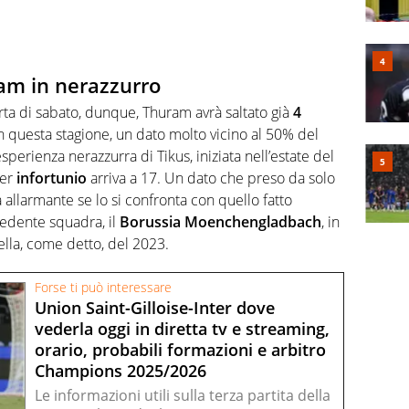
ram in nerazzurro
erta di sabato, dunque, Thuram avrà saltato già
4
in questa stagione, un dato molto vicino al 50% del
 esperienza nerazzurra di Tikus, iniziata nell’estate del
er
infortunio
arriva a 17. Un dato che preso da solo
 allarmante se lo si confronta con quello fatto
cedente squadra, il
Borussia Moenchengladbach
, in
uella, come detto, del 2023.
Forse ti può interessare
Union Saint-Gilloise-Inter dove
vederla oggi in diretta tv e streaming,
orario, probabili formazioni e arbitro
Champions 2025/2026
Le informazioni utili sulla terza partita della