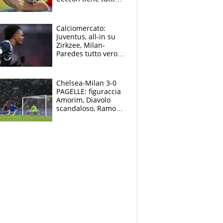
col fiato sospeso.
Pellegrini punta su
Curtis
Calciomercato:
Juventus, all-in su
Zirkzee, Milan-
Paredes tutto vero,
Lukaku lascia il
Napoli
Chelsea-Milan 3-0
PAGELLE: figuraccia
Amorim, Diavolo
scandaloso, Ramos
già rimandato