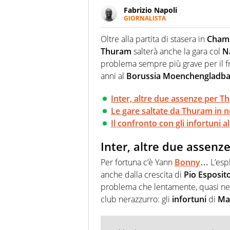
Fabrizio Napoli
GIORNALISTA
Giornalista professionista, per 
pallanuoto che esalta compete
Oltre alla partita di stasera in
Cham
più grande festival di waterp
Thuram
salterà anche la gara col
N
problema sempre più grave per il f
anni al
Borussia Moenchengladb
Inter, altre due assenze per 
Le gare saltate da Thuram in 
Il confronto con gli infortuni
Inter, altre due assen
Per fortuna c’è Yann
Bonny
… L’esp
anche dalla crescita di
Pio
Esposit
problema che lentamente, quasi nel
club nerazzurro: gli
infortuni
di
Ma