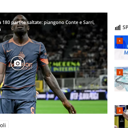
à 180 partite saltate: piangono Conte e Sarri,
SP
a
oli