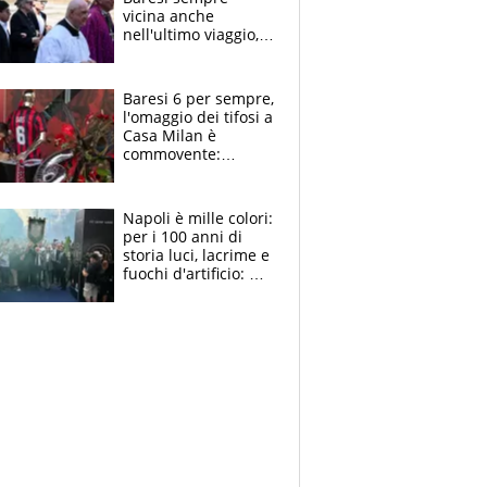
vicina anche
nell'ultimo viaggio,
la moglie Maura, i
figli e i suoi cari
circondati
Baresi 6 per sempre,
dall'affetto dei tifosi
l'omaggio dei tifosi a
Casa Milan è
commovente:
maglie, bandiere,
sciarpe, lacrime e
bigliettini
Napoli è mille colori:
per i 100 anni di
storia luci, lacrime e
fuochi d'artificio: De
Laurentiis salta al
coro anti-Juve