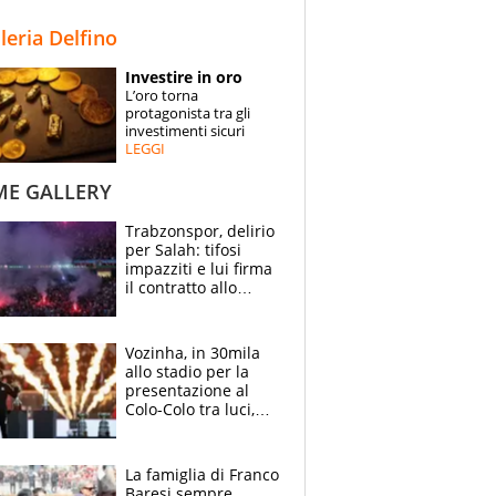
STORIE
lleria Delfino
SPECIALI
Investire in oro
L’oro torna
ESPERTI
protagonista tra gli
investimenti sicuri
LEGGI
CONTATTI
ME GALLERY
Trabzonspor, delirio
per Salah: tifosi
impazziti e lui firma
il contratto allo
stadio
Vozinha, in 30mila
allo stadio per la
presentazione al
Colo-Colo tra luci,
spettacolo, elicotteri
e paracadutisti
La famiglia di Franco
Baresi sempre