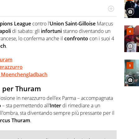
Virgilio Sport segue anche il calcio ma è con la
nze e passioni. Cura la comunicazione di HaBaWaBa, il
pions League
contro l’
Union Saint-Gilloise
Marcus
olo per bambini al mondo
apoli
di sabato: gli
infortuni
stanno diventando un
rancese, lo conferma anche il
confronto
con i suoi 4
ach
.
Thuram
nerazzurro
 al Moenchengladbach
ze per Thuram
losione in nerazzurro dell’ex Parma – accompagnata
o
– sta permettendo all’
Inter
di rimediare a un
l’ombra, sta diventando sempre più pressante per il
rcus
Thuram
.