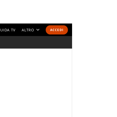
UIDA TV
ALTRO
ACCEDI
CALENDARI E CLASSIFICHE
ALTRI SPORT
MONDIALI 2026
OLIMPIADI
GOSSIP
LIFESTYLE