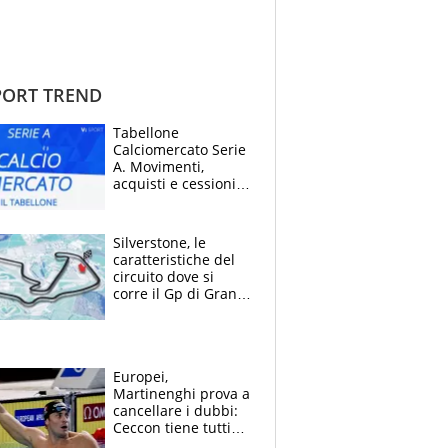
ORT TREND
Tabellone
Calciomercato Serie
A. Movimenti,
acquisti e cessioni:
estate 2026-27
Silverstone, le
caratteristiche del
circuito dove si
corre il Gp di Gran
Bretagna del
Motomondiale
Europei,
Martinenghi prova a
cancellare i dubbi:
Ceccon tiene tutti
col fiato sospeso.