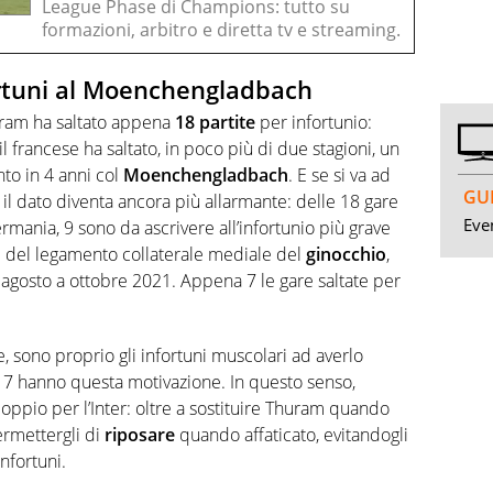
League Phase di Champions: tutto su
formazioni, arbitro e diretta tv e streaming.
fortuni al Moenchengladbach
am ha saltato appena
18 partite
per infortunio:
l francese ha saltato, in poco più di due stagioni, un
to in 4 anni col
Moenchengladbach
. E se si va ad
GUI
, il dato diventa ancora più allarmante: delle 18 gare
Even
mania, 9 sono da ascrivere all’infortunio più grave
ale del legamento collaterale mediale del
ginocchio
,
 agosto a ottobre 2021. Appena 7 le gare saltate per
, sono proprio gli infortuni muscolari ad averlo
17 hanno questa motivazione. In questo senso,
oppio per l’Inter: oltre a sostituire Thuram quando
ermettergli di
riposare
quando affaticato, evitandogli
infortuni.