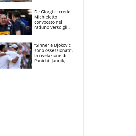
Pellegrini punta su
Curtis
De Giorgi ci crede:
Michieletto
convocato nel
raduno verso gli
Europei. A sorpresa
torna Rychlicki
“Sinner e Djokovic
sono ossessionati”,
la rivelazione di
Panichi. Jannik,
ansia per il
ginocchio e il rischio
agli US Open