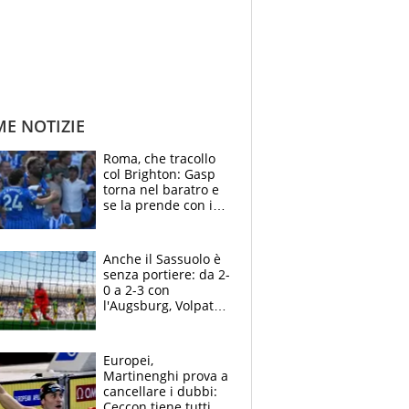
ME NOTIZIE
Roma, che tracollo
col Brighton: Gasp
torna nel baratro e
se la prende con i
suoi cambiando tutti
Anche il Sassuolo è
senza portiere: da 2-
0 a 2-3 con
l'Augsburg, Volpato
non basta, che
errori di Muric
Europei,
Martinenghi prova a
cancellare i dubbi:
Ceccon tiene tutti