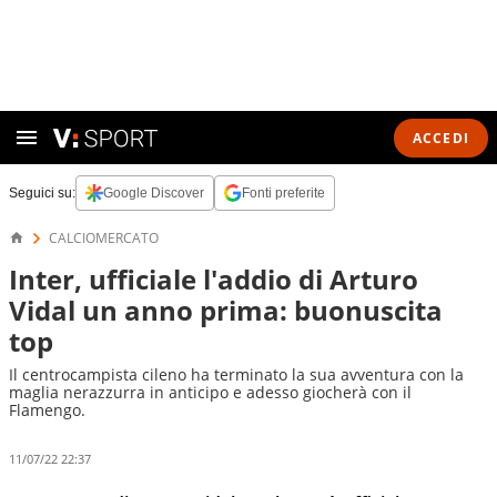
ACCEDI
Seguici su:
Google Discover
Fonti preferite
CALCIOMERCATO
Inter, ufficiale l'addio di Arturo
Vidal un anno prima: buonuscita
top
Il centrocampista cileno ha terminato la sua avventura con la
maglia nerazzurra in anticipo e adesso giocherà con il
Flamengo.
11/07/22 22:37