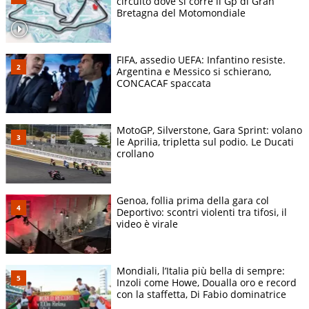
circuito dove si corre il Gp di Gran
Bretagna del Motomondiale
FIFA, assedio UEFA: Infantino resiste.
Argentina e Messico si schierano,
CONCACAF spaccata
MotoGP, Silverstone, Gara Sprint: volano
le Aprilia, tripletta sul podio. Le Ducati
crollano
Genoa, follia prima della gara col
Deportivo: scontri violenti tra tifosi, il
video è virale
Mondiali, l’Italia più bella di sempre:
Inzoli come Howe, Doualla oro e record
con la staffetta, Di Fabio dominatrice