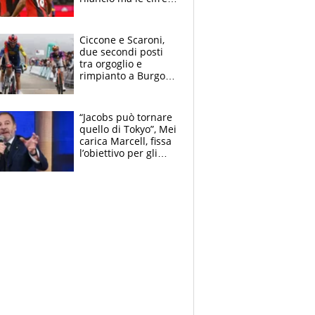
non soddisfano: il
crollo nell'estate
delle tensioni
Ciccone e Scaroni,
due secondi posti
tra orgoglio e
rimpianto a Burgos
e in Polonia. E si
rivede Pellizzari
“Jacobs può tornare
quello di Tokyo”, Mei
carica Marcell, fissa
l’obiettivo per gli
Europei e scherza
su Binaghi