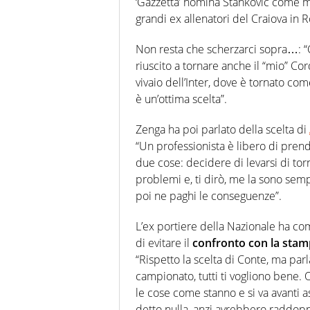
‘Gazzetta’ nomina Stankovic come mig
grandi ex allenatori del Craiova in
Non resta che scherzarci sopra…: “C
riuscito a tornare anche il “mio” Co
vivaio dell’Inter, dove è tornato c
è un’ottima scelta”.
Zenga ha poi parlato della scelta di
“Un professionista è libero di pren
due cose: decidere di levarsi di tor
problemi e, ti dirò, me la sono sem
poi ne paghi le conseguenze”.
L’ex portiere della Nazionale ha co
di evitare il
confronto con la sta
“Rispetto la scelta di Conte, ma par
campionato, tutti ti vogliono bene. 
le cose come stanno e si va avanti a
detto nulla, anzi avrebbero raddoppi