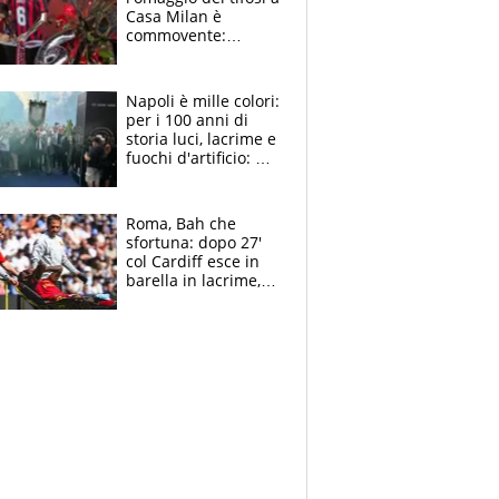
Casa Milan è
commovente:
maglie, bandiere,
sciarpe, lacrime e
bigliettini
Napoli è mille colori:
per i 100 anni di
storia luci, lacrime e
fuochi d'artificio: De
Laurentiis salta al
coro anti-Juve
Roma, Bah che
sfortuna: dopo 27'
col Cardiff esce in
barella in lacrime,
Dybala rigore da
schiaffi, i giallorossi
prendono 3 gol in
45'