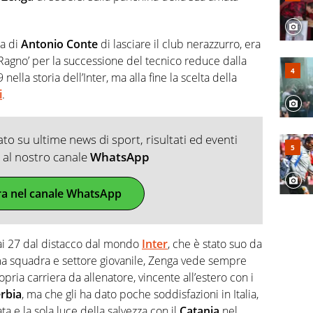
ta di
Antonio Conte
di lasciare il club nerazzurro, era
Ragno’ per la successione del tecnico reduce dalla
lla storia dell’Inter, ma alla fine la scelta della
i
.
o su ultime news di sport, risultati ed eventi
ti al nostro canale
WhatsApp
ra nel canale WhatsApp
mai 27 dal distacco dal mondo
Inter
, che è stato suo da
ima squadra e settore giovanile, Zenga vede sempre
pria carriera da allenatore, vincente all’estero con i
rbia
, ma che gli ha dato poche soddisfazioni in Italia,
ta e la sola luce della salvezza con il
Catania
nel