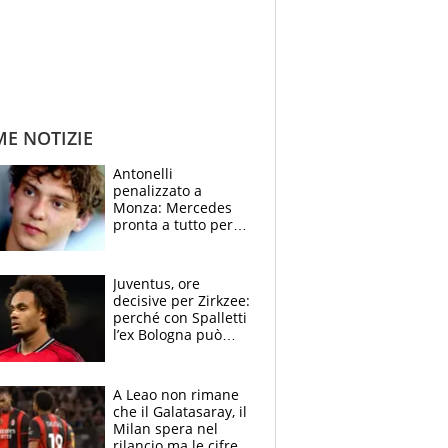
ME NOTIZIE
Antonelli
penalizzato a
Monza: Mercedes
pronta a tutto per
frenare Ferrari.
Vasseur avverte
sull’ADUO: “Cambia
Juventus, ore
poco”
decisive per Zirkzee:
perché con Spalletti
l’ex Bologna può
cambiare il volto dei
bianconeri
A Leao non rimane
che il Galatasaray, il
Milan spera nel
rilancio ma le cifre