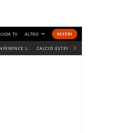
UIDA TV
ALTRO
ACCEDI
NFERENCE L.
CALENDARI E CLASSIFICHE
CALCIO ESTERO
SUPERCOPPA ITALIAN
ALTRI SPORT
MONDIALI 2026
OLIMPIADI
GOSSIP
LIFESTYLE