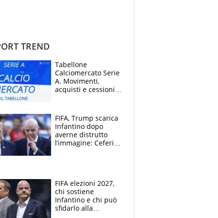
ORT TREND
Tabellone
Calciomercato Serie
A. Movimenti,
acquisti e cessioni:
estate 2026-27
FIFA, Trump scarica
Infantino dopo
averne distrutto
l’immagine: Ceferin
sceglie la
Supercoppa per il
contrattacco
FIFA elezioni 2027,
chi sostiene
Infantino e chi può
sfidarlo alla
presidenza: la