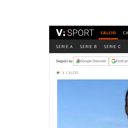
CALCIO
C
SERIE A
SERIE B
SERIE C
Seguici su:
Google Discover
Fonti pr
CALCIO