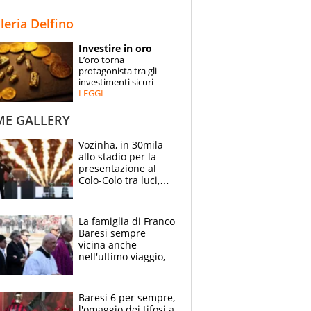
STORIE
lleria Delfino
SPECIALI
Investire in oro
L’oro torna
ESPERTI
protagonista tra gli
investimenti sicuri
LEGGI
CONTATTI
ME GALLERY
Vozinha, in 30mila
allo stadio per la
presentazione al
Colo-Colo tra luci,
spettacolo, elicotteri
e paracadutisti
La famiglia di Franco
Baresi sempre
vicina anche
nell'ultimo viaggio,
la moglie Maura, i
figli e i suoi cari
circondati
Baresi 6 per sempre,
dall'affetto dei tifosi
l'omaggio dei tifosi a