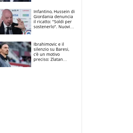
nuova geografia del
calcio
Infantino, Hussein di
Giordania denuncia
il ricatto: "Soldi per
sostenerlo". Nuovi
guai per il boss
della FIFA
Ibrahimovic e il
silenzio su Baresi,
c’è un motivo
preciso: Zlatan
segnato dalla
tragedia del fratello
e dalla morte di
Raiola