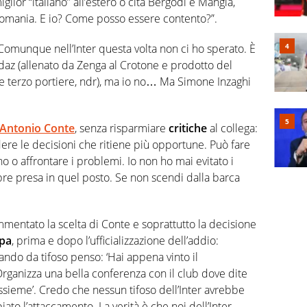
lior “italiano” all’estero o cita Bergodi e Mangia,
 Romania. E io? Come posso essere contento?”.
omunque nell’Inter questa volta non ci ho sperato. È
rdaz (allenato da Zenga al Crotone e prodotto del
ome terzo portiere, ndr), ma io no… Ma Simone Inzaghi
Antonio Conte
, senza risparmiare
critiche
al collega:
dere le decisioni che ritiene più opportune. Può fare
no o affrontare i problemi. Io non ho mai evitato i
pre presa in quel posto. Se non scendi dalla barca
mmentato la scelta di Conte e soprattutto la decisione
mpa
, prima e dopo l’ufficializzazione dell’addio:
lando da tifoso penso: ‘Hai appena vinto il
Organizza una bella conferenza con il club dove dite
ssieme’. Credo che nessun tifoso dell’Inter avrebbe
ato l’attaccamento. La verità è che noi dell’Inter