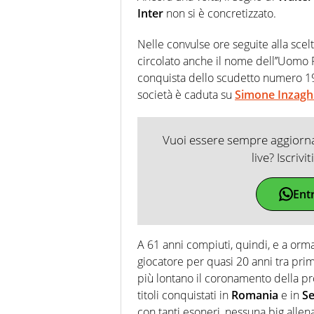
Inter
non si è concretizzato.
Nelle convulse ore seguite alla scel
circolato anche il nome dell’’Uomo 
conquista dello scudetto numero 19 ne
società è caduta su
Simone Inzagh
Vuoi essere sempre aggiornat
live? Iscrivi
Ent
A 61 anni compiuti, quindi, e a or
giocatore per quasi 20 anni tra pr
più lontano il coronamento della pro
titoli conquistati in
Romania
e in
Se
con tanti esoneri, nessuna big allena