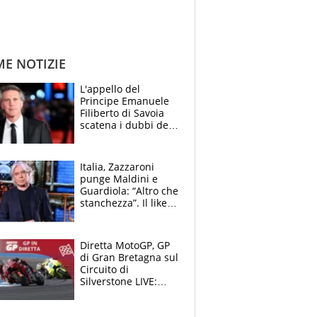
ME NOTIZIE
L'appello del
Principe Emanuele
Filiberto di Savoia
scatena i dubbi dei
tifosi: "E' una
trappola"
Italia, Zazzaroni
punge Maldini e
Guardiola: “Altro che
stanchezza”. Il like
di Mancini e le
polemiche sui social
Diretta MotoGP, GP
di Gran Bretagna sul
Circuito di
Silverstone LIVE:
Aprilia vuole
un'altra impresa,