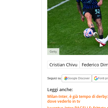
Getty
Cristian Chivu
Federico Di
Seguici su:
Google Discover
Fonti pr
Leggi anche:
Milan-Inter, è già tempo di derby:
dove vederlo in tv
Juventus-Inter PAGELLE: frittata 