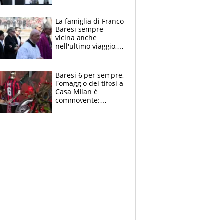
spettacolo, elicotteri
e paracadutisti
La famiglia di Franco
Baresi sempre
vicina anche
nell'ultimo viaggio,
la moglie Maura, i
figli e i suoi cari
circondati
Baresi 6 per sempre,
dall'affetto dei tifosi
l'omaggio dei tifosi a
Casa Milan è
commovente:
maglie, bandiere,
sciarpe, lacrime e
bigliettini