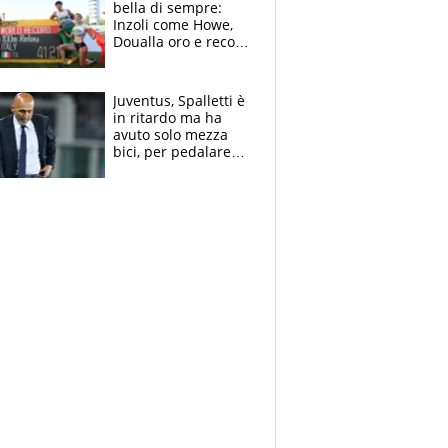
bella di sempre:
Inzoli come Howe,
Doualla oro e record
con la staffetta, Di
Fabio dominatrice
Juventus, Spalletti è
in ritardo ma ha
avuto solo mezza
bici, per pedalare
serve altro: i nodi
cruciali