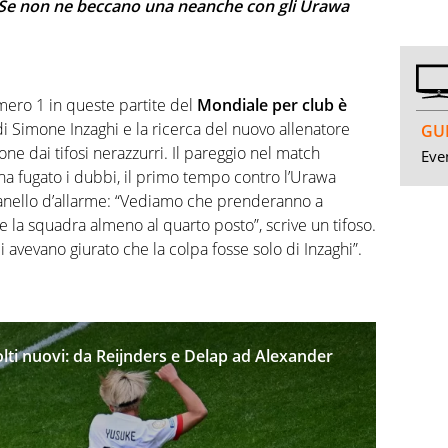
Se non ne beccano una neanche con gli Urawa
mero 1 in queste partite del
Mondiale per club è
di Simone Inzaghi e la ricerca del nuovo allenatore
GUI
one dai tifosi nerazzurri. Il pareggio nel match
Even
ha fugato i dubbi, il primo tempo contro l’Urawa
nello d’allarme: “Vediamo che prenderanno a
e la squadra almeno al quarto posto”, scrive un tifoso.
vevano giurato che la colpa fosse solo di Inzaghi”.
olti nuovi: da Reijnders e Delap ad Alexander