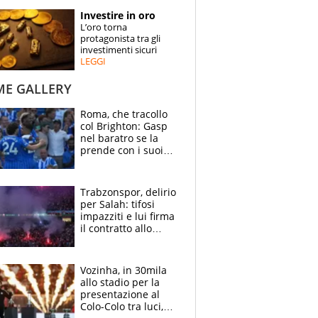
STORIE
Investire in oro
L’oro torna
SPECIALI
protagonista tra gli
investimenti sicuri
LEGGI
ESPERTI
ME GALLERY
CONTATTI
Roma, che tracollo
col Brighton: Gasp
nel baratro se la
prende con i suoi
cambiando tutti
Trabzonspor, delirio
per Salah: tifosi
impazziti e lui firma
il contratto allo
stadio
Vozinha, in 30mila
allo stadio per la
presentazione al
Colo-Colo tra luci,