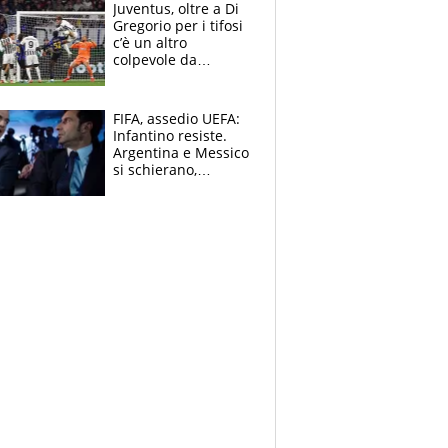
Ducati in affanno
Juventus, oltre a Di
Gregorio per i tifosi
c’è un altro
colpevole da
mandar via
FIFA, assedio UEFA:
Infantino resiste.
Argentina e Messico
si schierano,
CONCACAF spaccata