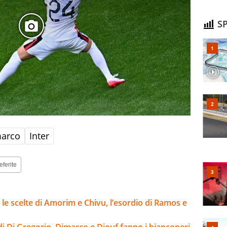
SP
marco
Inter
eferite
 le scelte di Amorim e Chivu, l’esordio di Ramos e
di Di Gregorio, Dimarco e Diouf fanno i bianconeri