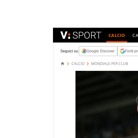
CALCIO
C
Seguici su:
Google Discover
Fonti pr
CALCIO
MONDIALE PER CLUB