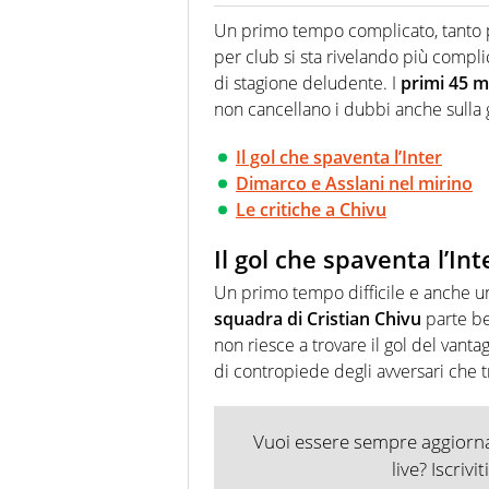
Per lui gli sport americani non 
innata di trovare la notizia do
Un primo tempo complicato, tanto 
per club si sta rivelando più compli
di stagione deludente. I
primi 45 m
non cancellano i dubbi anche sulla 
Il gol che spaventa l’Inter
Dimarco e Asslani nel mirino
Le critiche a Chivu
Il gol che spaventa l’Int
Un primo tempo difficile e anche un 
squadra di Cristian Chivu
parte be
non riesce a trovare il gol del vant
di contropiede degli avversari che 
Vuoi essere sempre aggiornat
live? Iscrivi