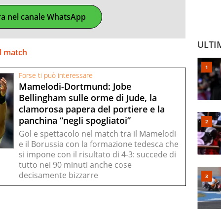
ra nel canale WhatsApp
ULTI
el match
Forse ti può interessare
Mamelodi-Dortmund: Jobe
Bellingham sulle orme di Jude, la
clamorosa papera del portiere e la
panchina “negli spogliatoi”
Gol e spettacolo nel match tra il Mamelodi
e il Borussia con la formazione tedesca che
si impone con il risultato di 4-3: succede di
tutto nei 90 minuti anche cose
decisamente bizzarre