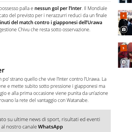
hanno segreti: basket, football, baseball e la capacità
ve altri non vedono granché
possesso palla e
nessun gol per l’Inter
. Il Mondiale
cato del previsto per i nerazzurri reduci da un finale
inuti del match contro i giapponesi dell’Urawa
gestione Chivu che resta sotto osservazione.
er
po’ strano quello che vive l’Inter contro l’Urawa. La
ne e mette subito sotto pressione i giapponesi ma
aggio e alla prima occasione viene punita da un’azione
trovano la rete del vantaggio con Watanabe.
o su ultime news di sport, risultati ed eventi
ti al nostro canale
WhatsApp