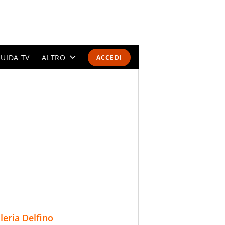
UIDA TV
ALTRO
ACCEDI
CALENDARI E CLASSIFICHE
ALTRI SPORT
MONDIALI 2026
OLIMPIADI
GOSSIP
LIFESTYLE
lleria Delfino