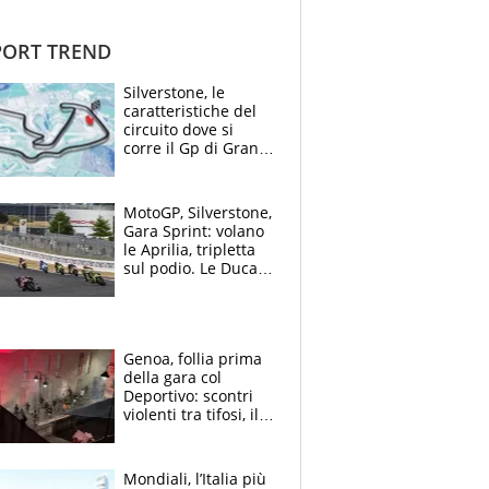
ORT TREND
Silverstone, le
caratteristiche del
circuito dove si
corre il Gp di Gran
Bretagna del
Motomondiale
MotoGP, Silverstone,
Gara Sprint: volano
le Aprilia, tripletta
sul podio. Le Ducati
crollano
Genoa, follia prima
della gara col
Deportivo: scontri
violenti tra tifosi, il
video è virale
Mondiali, l’Italia più