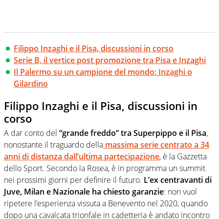
Filippo Inzaghi e il Pisa, discussioni in corso
Serie B, il vertice post promozione tra Pisa e Inzaghi
Il Palermo su un campione del mondo: Inzaghi o
Gilardino
Filippo Inzaghi e il Pisa, discussioni in
corso
A dar conto del
“grande freddo” tra Superpippo e il Pisa
,
nonostante il traguardo della
massima serie centrato a 34
anni di distanza dall’ultima partecipazione
, è la Gazzetta
dello Sport. Secondo la Rosea, è in programma un summit
nei prossimi giorni per definire il futuro.
L’ex centravanti di
Juve, Milan e Nazionale ha chiesto garanzie
: non vuol
ripetere l’esperienza vissuta a Benevento nel 2020, quando
dopo una cavalcata trionfale in cadetteria è andato incontro