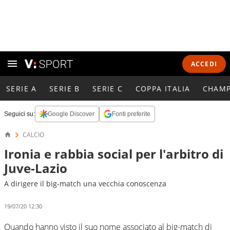
ACCEDI
SERIE A
SERIE B
SERIE C
COPPA ITALIA
CHAMP
Seguici su:
Google Discover
Fonti preferite
CALCIO
Ironia e rabbia social per l'arbitro di
Juve-Lazio
A dirigere il big-match una vecchia conoscenza
19/07/20 12:30
Quando hanno visto il suo nome associato al big-match di