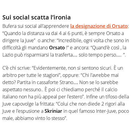
Sui social scatta l’ironia
Bufera sui social all’apprendere
la designazione di Orsato
:
“Quando la distanza va dai 4 ai 6 punti, è sempre Orsato a
dirigere la Juve” o anche: “Incredibile, ogni volta che sono in
difficoltà gli mandano
Orsato
!” e ancora: “Quand’è così , la
Lazio può risparmiarsi la trasferta… solo tempo perso…. “.
C’è chi scrive: “Evidentemente, non si sentono sicuri. È un
arbitro per tutte le stagioni”, oppure: “Chi l’avrebbe mai
detto? Partita in cassaforte Strano… Non se lo sarebbe
aspettato nessuno.. È poi ci chiediamo perché il calcio
italiano non ha più appeal per l’estero”. Infine un tifoso della
Juve capovolge la frittata: “Colui che non diede 2 rigori alla
Juve e l’espusione a
Skriniar
in quel famoso Inter-Juve, poco
male, abbiamo vinto lo stesso”.