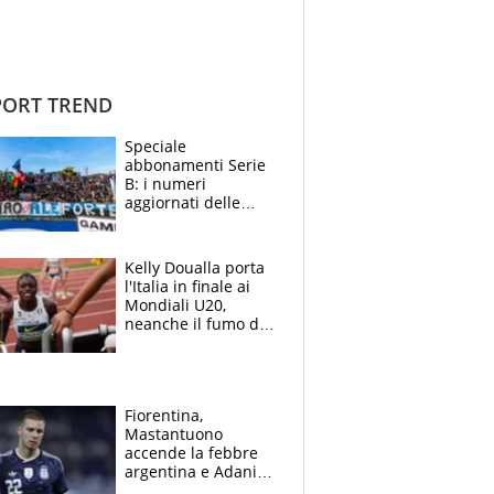
ORT TREND
Speciale
abbonamenti Serie
B: i numeri
aggiornati delle
venti squadre
cadette
Kelly Doualla porta
l'Italia in finale ai
Mondiali U20,
neanche il fumo di
un incendio la frena
sui 100 metri
Fiorentina,
Mastantuono
accende la febbre
argentina e Adani
impazzisce. Ma