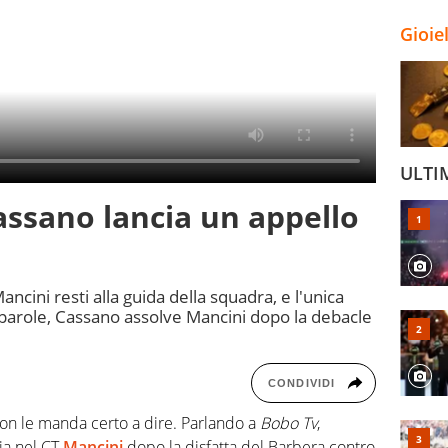
Gioie
ULTI
Cassano lancia un appello
cini resti alla guida della squadra, e l'unica
 parole, Cassano assolve Mancini dopo la debacle
CONDIVIDI
non le manda certo a dire. Parlando a
Bobo Tv
,
ia nel CT
Mancini
dopo la disfatta del Barbera contro