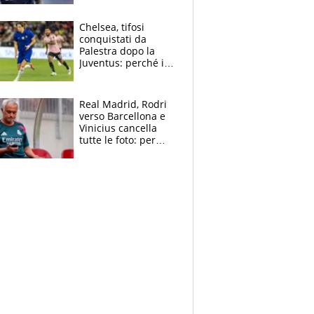
Antognoni ‘rovina la
festa’ a Commisso
Chelsea, tifosi
conquistati da
Palestra dopo la
Juventus: perché i
fan dei Blues sono
pazzi dell’azzurro
Real Madrid, Rodri
verso Barcellona e
Vinicius cancella
tutte le foto: per
Mourinho due grane
da risolvere