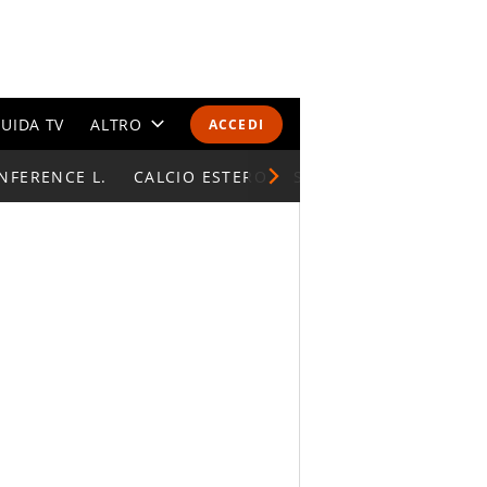
UIDA TV
ALTRO
ACCEDI
NFERENCE L.
CALENDARI E CLASSIFICHE
CALCIO ESTERO
SUPERCOPPA ITALIAN
ALTRI SPORT
MONDIALI 2026
OLIMPIADI
GOSSIP
LIFESTYLE