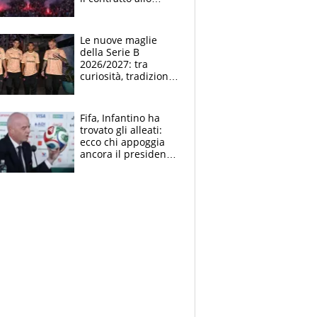
stadio
Le nuove maglie
della Serie B
2026/2027: tra
curiosità, tradizione
e innovazione
Fifa, Infantino ha
trovato gli alleati:
ecco chi appoggia
ancora il presidente
che spera di essere
rieletto