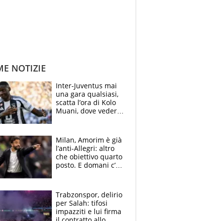
ME NOTIZIE
Inter-Juventus mai
una gara qualsiasi,
scatta l’ora di Kolo
Muani, dove vederla
in tv e le formazioni
Milan, Amorim è già
l’anti-Allegri: altro
che obiettivo quarto
posto. E domani c’è
il Chelsea, dove
vederla in tv
Trabzonspor, delirio
per Salah: tifosi
impazziti e lui firma
il contratto allo