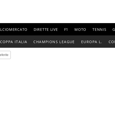
ALCIOMERCATO
DIRETTE LIVE
F1
MOTO
TENNIS
G
COPPA ITALIA
CHAMPIONS LEAGUE
EUROPA L.
CO
eferite