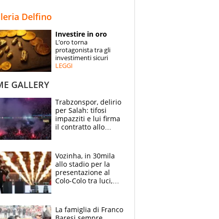
STORIE
lleria Delfino
SPECIALI
Investire in oro
L’oro torna
ESPERTI
protagonista tra gli
investimenti sicuri
LEGGI
CONTATTI
ME GALLERY
Trabzonspor, delirio
per Salah: tifosi
impazziti e lui firma
il contratto allo
stadio
Vozinha, in 30mila
allo stadio per la
presentazione al
Colo-Colo tra luci,
spettacolo, elicotteri
e paracadutisti
La famiglia di Franco
Baresi sempre