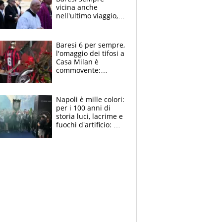
vicina anche
nell'ultimo viaggio,
la moglie Maura, i
figli e i suoi cari
circondati
Baresi 6 per sempre,
dall'affetto dei tifosi
l'omaggio dei tifosi a
Casa Milan è
commovente:
maglie, bandiere,
sciarpe, lacrime e
bigliettini
Napoli è mille colori:
per i 100 anni di
storia luci, lacrime e
fuochi d'artificio: De
Laurentiis salta al
coro anti-Juve