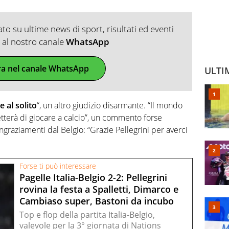
o su ultime news di sport, risultati ed eventi
ti al nostro canale
WhatsApp
ra nel canale WhatsApp
ULTI
e al solito
“, un altro giudizio disarmante. “Il mondo
tterà di giocare a calcio”, un commento forse
ngraziamenti dal Belgio: “Grazie Pellegrini per averci
Forse ti può interessare
Pagelle Italia-Belgio 2-2: Pellegrini
rovina la festa a Spalletti, Dimarco e
Cambiaso super, Bastoni da incubo
Top e flop della partita Italia-Belgio,
valevole per la 3° giornata di Nations