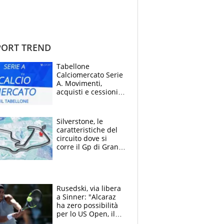
ORT TREND
Tabellone
Calciomercato Serie
A. Movimenti,
acquisti e cessioni:
estate 2026-27
Silverstone, le
caratteristiche del
circuito dove si
corre il Gp di Gran
Bretagna del
Motomondiale
Rusedski, via libera
a Sinner: "Alcaraz
ha zero possibilità
per lo US Open, il
2026 forse è gà