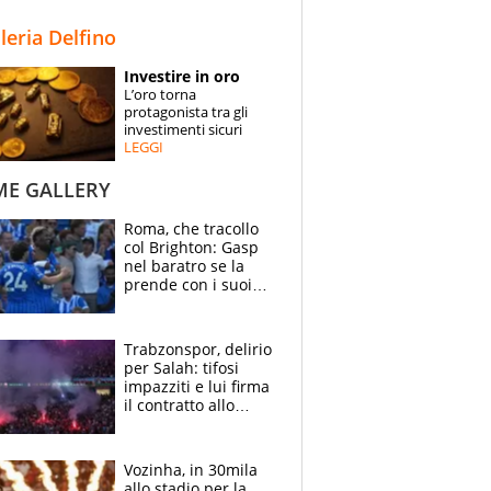
STORIE
lleria Delfino
SPECIALI
Investire in oro
L’oro torna
ESPERTI
protagonista tra gli
investimenti sicuri
LEGGI
CONTATTI
ME GALLERY
Roma, che tracollo
col Brighton: Gasp
nel baratro se la
prende con i suoi
cambiando tutti
Trabzonspor, delirio
per Salah: tifosi
impazziti e lui firma
il contratto allo
stadio
Vozinha, in 30mila
allo stadio per la