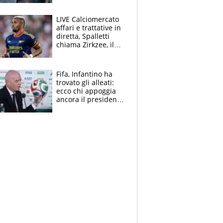
finito per lui"
LIVE Calciomercato
affari e trattative in
diretta, Spalletti
chiama Zirkzee, il
Milan valuta il
ritorno di Brahim
Diaz
Fifa, Infantino ha
trovato gli alleati:
ecco chi appoggia
ancora il presidente
che spera di essere
rieletto