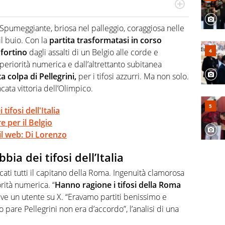
 il glossario del calcio in una nicchia di esperti, lui ne
a svista arbitrale né gli umori social del mondo delle
 Spumeggiante, briosa nel palleggio, coraggiosa nelle
il buio. Con la
partita trasformatasi in corso
 fortino
dagli assalti di un Belgio alle corde e
eriorità numerica e dall’altrettanto subitanea
a colpa di Pellegrini,
per i tifosi azzurri. Ma non solo.
cata vittoria dell’Olimpico.
tifosi dell'Italia
e per il Belgio
il web: Di Lorenzo
bia dei tifosi dell’Italia
eccati tutti il capitano della Roma. Ingenuità clamorosa
orità numerica. “
Hanno ragione i tifosi della Roma
rive un utente su X. “Eravamo partiti benissimo e
 pare Pellegrini non era d’accordo”, l’analisi di una