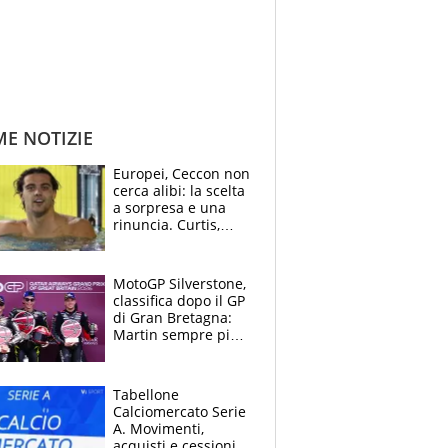
ME NOTIZIE
Europei, Ceccon non
cerca alibi: la scelta
a sorpresa e una
rinuncia. Curtis,
momento della
verità: “La pressione
c’è”
MotoGP Silverstone,
classifica dopo il GP
di Gran Bretagna:
Martin sempre più
leader, ma
Bezzecchi avanza
Tabellone
Calciomercato Serie
A. Movimenti,
acquisti e cessioni: