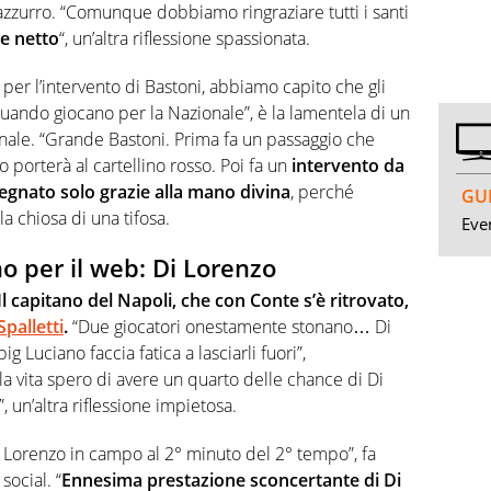
azzurro. “Comunque dobbiamo ringraziare tutti i santi
re netto
“, un’altra riflessione spassionata.
ia per l’intervento di Bastoni, abbiamo capito che gli
quando giocano per la Nazionale”, è la lamentela di un
zionale. “Grande Bastoni. Prima fa un passaggio che
lo porterà al cartellino rosso. Poi fa un
intervento da
segnato solo grazie alla mano divina
, perché
GUI
la chiosa di una tifosa.
Even
no per il web: Di Lorenzo
Il capitano del Napoli, che con Conte s’è ritrovato,
palletti
.
“Due giocatori onestamente stonano… Di
Luciano faccia fatica a lasciarli fuori”,
lla vita spero di avere un quarto delle chance di Di
 un’altra riflessione impietosa.
 Lorenzo in campo al 2° minuto del 2° tempo”, fa
social. “
Ennesima prestazione sconcertante di Di