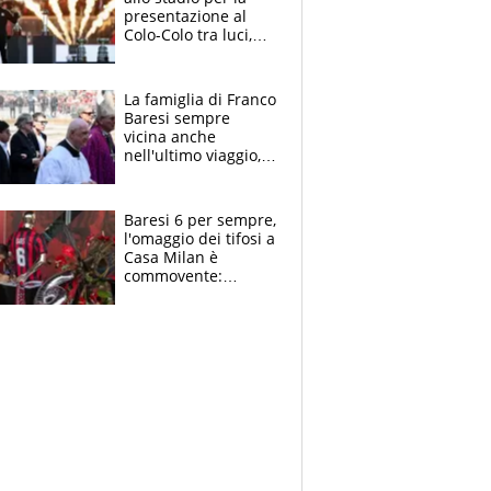
presentazione al
Colo-Colo tra luci,
spettacolo, elicotteri
e paracadutisti
La famiglia di Franco
Baresi sempre
vicina anche
nell'ultimo viaggio,
la moglie Maura, i
figli e i suoi cari
circondati
Baresi 6 per sempre,
dall'affetto dei tifosi
l'omaggio dei tifosi a
Casa Milan è
commovente:
maglie, bandiere,
sciarpe, lacrime e
bigliettini