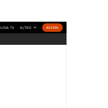
UIDA TV
ALTRO
ACCEDI
CALENDARI E CLASSIFICHE
ALTRI SPORT
MONDIALI 2026
OLIMPIADI
GOSSIP
LIFESTYLE