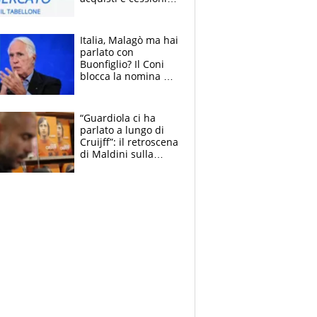
estate 2026-27
Italia, Malagò ma hai
parlato con
Buonfiglio? Il Coni
blocca la nomina di
Diana Bianchedi
“Guardiola ci ha
parlato a lungo di
Cruijff”: il retroscena
di Maldini sulla
Nazionale e sul
sogno interrotto