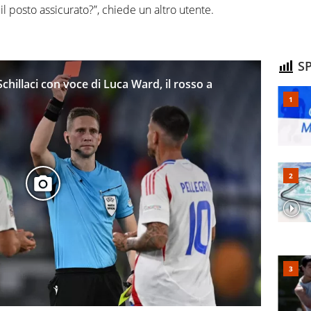
 posto assicurato?”, chiede un altro utente.
SP
i Schillaci con voce di Luca Ward, il rosso a