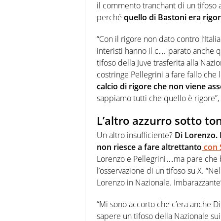
il commento tranchant di un tifoso 
perché
quello di Bastoni era rigo
“Con il rigore non dato contro l’Ital
interisti hanno il c… parato anche 
tifoso della Juve trasferita alla Na
costringe Pellegrini a fare fallo che 
calcio di rigore che non viene as
sappiamo tutti che quello è rigore”, 
L’altro azzurro sotto to
Un altro insufficiente?
Di Lorenzo. 
non riesce a fare altrettanto
con S
Lorenzo e Pellegrini…ma pare che big 
l’osservazione di un tifoso su X. “Ne
Lorenzo in Nazionale. Imbarazzante”,
“Mi sono accorto che c’era anche Di
sapere un tifoso della Nazionale sui 