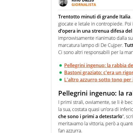
GIORNALISTA
Se mai ci fosse modo di traslare
farebbe parte. Non si perde un
Trentotto minuti di grande Italia
.
curve
giocate e letale in contropiede. Poi 
d’opera in una strenua difesa del
improvvisamente rianimato dalla sup
marcatura lampo di De Cujper.
Tutt
Ci sono altri responsabili per la man
Pellegrini ingenuo: la rabbia dei 
Bastoni graziato: c'era un rigor
L'altro azzurro sotto tono per 
Pellegrini ingenuo: la rab
I primi strali, ovviamente, se li è b
la sua, costata quasi un’ora di inferi
che sono i primi a detestarlo
“, sc
meritavamo la vittoria, però a quanto
fan azzurra.