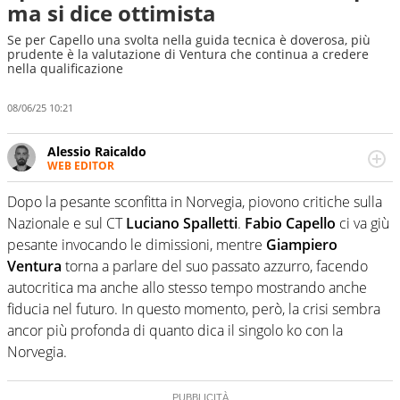
ma si dice ottimista
Se per Capello una svolta nella guida tecnica è doverosa, più
prudente è la valutazione di Ventura che continua a credere
nella qualificazione
08/06/25 10:21
Alessio Raicaldo
WEB EDITOR
Un figlio che si chiama Diego e la tesi di laurea sugli stadi
di proprietà in Italia. Il calcio quale filo conduttore
Dopo la pesante sconfitta in Norvegia, piovono critiche sulla
irrinunciabile tra passione e professione. Per Virgilio
Nazionale e sul CT
Luciano Spalletti
.
Fabio Capello
ci va giù
Sport indaga, approfondisce e scandaglia l'universo
pesante invocando le dimissioni, mentre
Giampiero
mondo dello sport per antonomasia
Ventura
torna a parlare del suo passato azzurro, facendo
autocritica ma anche allo stesso tempo mostrando anche
fiducia nel futuro. In questo momento, però, la crisi sembra
ancor più profonda di quanto dica il singolo ko con la
Norvegia.