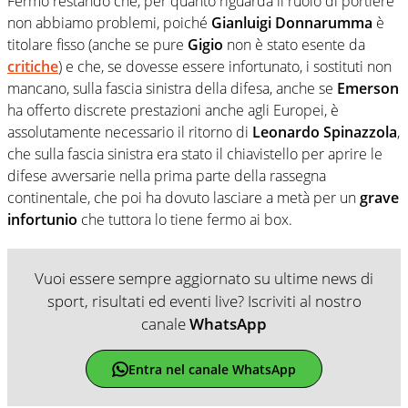
Fermo restando che, per quanto riguarda il ruolo di portiere
non abbiamo problemi, poiché
Gianluigi Donnarumma
è
titolare fisso (anche se pure
Gigio
non è stato esente da
critiche
) e che, se dovesse essere infortunato, i sostituti non
mancano, sulla fascia sinistra della difesa, anche se
Emerson
ha offerto discrete prestazioni anche agli Europei, è
assolutamente necessario il ritorno di
Leonardo Spinazzola
,
che sulla fascia sinistra era stato il chiavistello per aprire le
difese avversarie nella prima parte della rassegna
continentale, che poi ha dovuto lasciare a metà per un
grave
infortunio
che tuttora lo tiene fermo ai box.
Vuoi essere sempre aggiornato su ultime news di
sport, risultati ed eventi live? Iscriviti al nostro
canale
WhatsApp
Entra nel canale WhatsApp