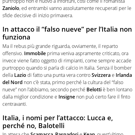
purtroppo non è nuovo a infortuni, così come il romanista
Zaniolo
, ed entrambi vanno assolutamente recuperati per le
sfide decisive di inizio primavera.
In attacco il “falso nueve” per l’Italia non
funziona
Ma il rebus più grande riguarda, ovviamente, il reparto
offensivo.
Immobile
prima veniva aspramente criticato, ora
invece viene fatto oggetto di rimpianti, come sempre accade
purtroppo quando si parla di calcio in Italia. Senza il bomber
della
Lazio
di fatto una punta vera contro
Svizzera
e
Irlanda
del Nord
non c’è stata, primo perché la cultura del “falso
nueve” non l’abbiamo, secondo perché
Belotti
è ben lontano
dalla miglior condizione e
Insigne
non può certo fare il finto
centravanti.
Italia, i nomi per l’attacco: Lucca e,
perché no, Balotelli
In attesa che
Scamacca
,
Raspadori
e
Kean
, quest’ultimo