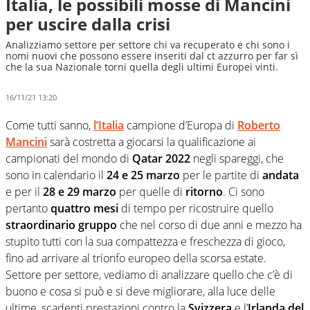
Italia, le possibili mosse di Mancini
per uscire dalla crisi
Analizziamo settore per settore chi va recuperato e chi sono i
nomi nuovi che possono essere inseriti dal ct azzurro per far sì
che la sua Nazionale torni quella degli ultimi Europei vinti.
16/11/21 13:20
Come tutti sanno,
l’
Italia
campione d’Europa di
Roberto
Mancini
sarà costretta a giocarsi la qualificazione ai
campionati del mondo di
Qatar 2022
negli spareggi, che
sono in calendario il
24 e 25 marzo
per le partite di
andata
e per il
28 e 29 marzo
per quelle di
ritorno
. Ci sono
pertanto
quattro mesi
di tempo per ricostruire quello
straordinario gruppo
che nel corso di due anni e mezzo ha
stupito tutti con la sua compattezza e freschezza di gioco,
fino ad arrivare al trionfo europeo della scorsa estate.
Settore per settore, vediamo di analizzare quello che c’è di
buono e cosa si può e si deve migliorare, alla luce delle
ultime, scadenti prestazioni contro la
Svizzera
e l’
Irlanda del