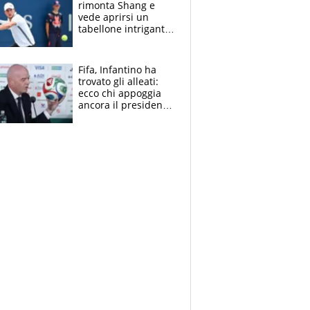
rimonta Shang e
vede aprirsi un
tabellone intrigante:
"Penso solo a
Borges, ma sono
felice del mio livello"
Fifa, Infantino ha
trovato gli alleati:
ecco chi appoggia
ancora il presidente
che spera di essere
rieletto