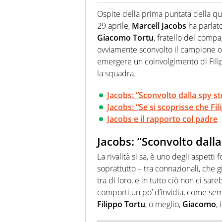
La multimedialità quale approc
focalizzando ogni attenzione su
Ospite della prima puntata della qu
ma fatti
29 aprile,
Marcell Jacobs
ha parlato
Giacomo Tortu
, fratello del compa
ovviamente sconvolto il campione o
emergere un coinvolgimento di Fili
la squadra.
Jacobs: “Sconvolto dalla spy st
Jacobs: “Se si scoprisse che F
Jacobs e il rapporto col padre
Jacobs: “Sconvolto dalla
La rivalità si sa, è uno degli aspetti
soprattutto – tra connazionali, che 
tra di loro, e in tutto ciò non ci sar
comporti un po’ d’invidia, come s
Filippo Tortu
, o meglio,
Giacomo
,