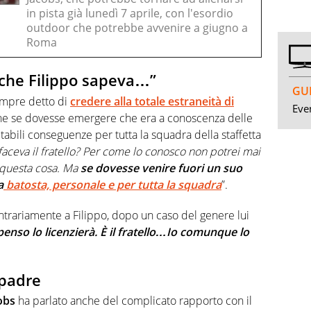
in pista già lunedì 7 aprile, con l'esordio
outdoor che potrebbe avvenire a giugno a
Roma
e che Filippo sapeva…”
GUI
mpre detto di
credere alla totale estraneità di
Even
e se dovesse emergere che era a conoscenza delle
itabili conseguenze per tutta la squadra della staffetta
faceva il fratello? Per come lo conosco non potrei mai
 questa cosa. Ma
se dovesse venire fuori un suo
a
batosta, personale e per tutta la squadra
”.
ntrariamente a Filippo, dopo un caso del genere lui
enso lo licenzierà. È il fratello…Io comunque lo
 padre
obs
ha parlato anche del complicato rapporto con il