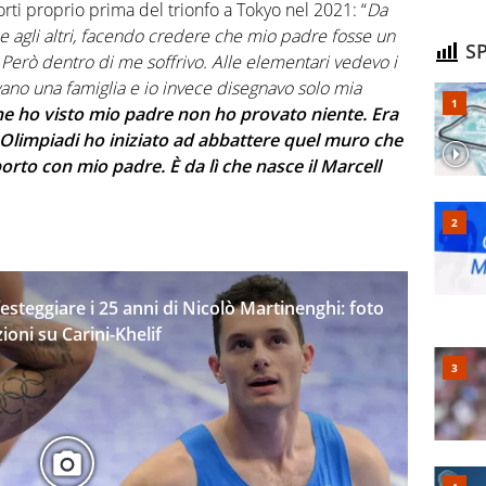
orti proprio prima del trionfo a Tokyo nel 2021: “
Da
 agli altri, facendo credere che mio padre fosse un
SP
erò dentro di me soffrivo. Alle elementari vedevo i
ano una famiglia e io invece disegnavo solo mia
che ho visto mio padre non ho provato niente. Era
 Olimpiadi ho iniziato ad abbattere quel muro che
orto con mio padre. È da lì che nasce il Marcell
festeggiare i 25 anni di Nicolò Martinenghi: foto
ioni su Carini-Khelif