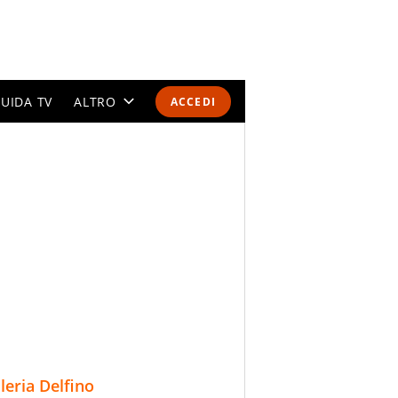
UIDA TV
ALTRO
ACCEDI
CALENDARI E CLASSIFICHE
ALTRI SPORT
MONDIALI 2026
OLIMPIADI
GOSSIP
LIFESTYLE
lleria Delfino