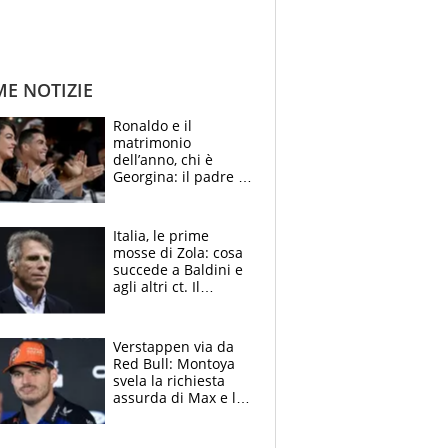
ME NOTIZIE
Ronaldo e il
matrimonio
dell’anno, chi è
Georgina: il padre in
galera, l’incontro da
Gucci e il boom
social
Italia, le prime
mosse di Zola: cosa
succede a Baldini e
agli altri ct. Il
Borussia tenta un
altro sgarbo agli
azzurri
Verstappen via da
Red Bull: Montoya
svela la richiesta
assurda di Max e lo
avverte: “Sicuro
Mercedes e