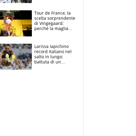
rito della Norvegia
di Haaland e
compagni
Tour de France, la
scelta sorprendente
di Vingegaard:
perché la maglia
gialla indossa la
mascherina, il
rischio da evitare
Larissa Iapichino
record italiano nel
salto in lungo:
battuta di un
centimetro mamma
Fiona May