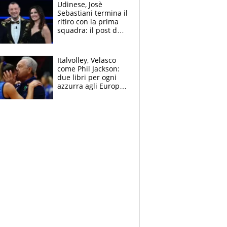
McLaren siano
Udinese, Josè
meglio?”
Sebastiani termina il
ritiro con la prima
squadra: il post del
figlio di Amadeus e
Sanremo sullo
sfondo
Italvolley, Velasco
come Phil Jackson:
due libri per ogni
azzurra agli Europei.
Quello per Sylla è
“geniale”