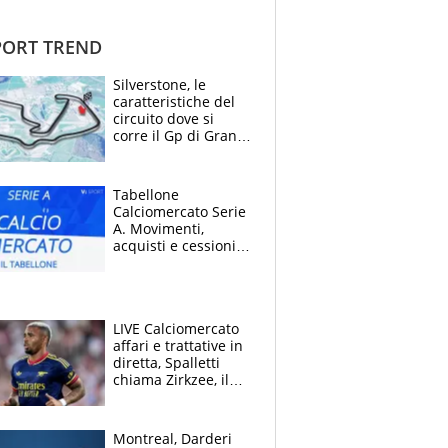
ORT TREND
Silverstone, le
caratteristiche del
circuito dove si
corre il Gp di Gran
Bretagna del
Motomondiale
Tabellone
Calciomercato Serie
A. Movimenti,
acquisti e cessioni:
estate 2026-27
LIVE Calciomercato
affari e trattative in
diretta, Spalletti
chiama Zirkzee, il
Milan valuta il
ritorno di Brahim
Diaz
Montreal, Darderi