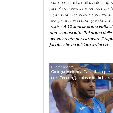
padre, con cui ha riallacciato i rapp
piccolo mentivo a me stesso e anche
super eroe che amavo e ammiravo. P
disegni dei miei compagni che avev
madre.
A 12 anni la prima volta 
uno sconosciuto. Poi prima delle
avevo creato per ritrovare il rapp
Jacobs che ha iniziato a vincere
”.
Giorgia Meloni a Casa Italia per 
con Ceccon, Jacobs e le dichiaraz