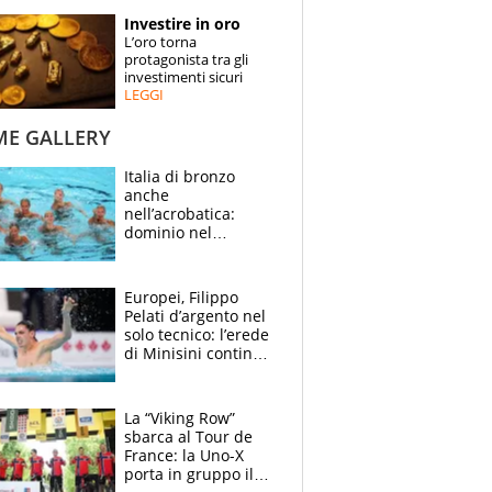
STORIE
Investire in oro
L’oro torna
SPECIALI
protagonista tra gli
investimenti sicuri
LEGGI
ESPERTI
ME GALLERY
CONTATTI
Italia di bronzo
anche
nell’acrobatica:
dominio nel
medagliere, ora
tocca a Ceccon, Curti
e compagni
Europei, Filippo
continuare
Pelati d’argento nel
solo tecnico: l’erede
di Minisini continua
a stupire, Los
Angeles è già nel
mirino
La “Viking Row”
sbarca al Tour de
France: la Uno-X
porta in gruppo il