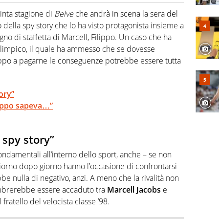
cio personale e professionale. Ama raccontare lo sport
l tempo reale: la verità della dirette non sono opinioni
inta stagione di
Belve
che andrà in scena la sera del
 della spy story che lo ha visto protagonista insieme a
gno di staffetta di Marcell, Filippo. Un caso che ha
limpico, il quale ha ammesso che se dovesse
ppo a pagarne le conseguenze potrebbe essere tutta
ory”
ilippo sapeva…”
 spy story”
 fondamentali all’interno dello sport, anche – se non
giorno dopo giorno hanno l’occasione di confrontarsi
ebbe nulla di negativo, anzi. A meno che la rivalità non
embrerebbe essere accaduto tra
Marcell Jacobs
e
 il fratello del velocista classe ’98.