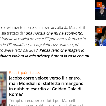
che ovviamente non è stata ben accolta da Marcell, il
ia trattato di “
una notizia che mi ha sconvolto
,
fratello la rivalità tra me e Filippo non si fermava in
 le Olimpiadi ho, tra virgolette, oscurato un po’
po aveva fatto dal 2018.
Pensavano che magari io
bbiano violato la mia privacy è stata la cosa che mi
Forse ti può interessare
Jacobs corre veloce verso il rientro,
ma i Mondiali di staffetta rimangono
in dubbio: esordio al Golden Gala di
Roma?
Tempi di recupero ridotti per Marcell
Jacobs, che potrebbe tornare ad allenarsi