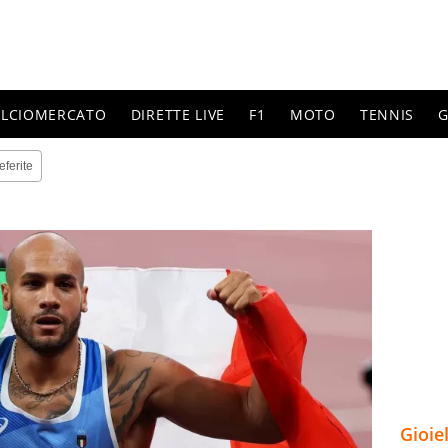
ALCIOMERCATO
DIRETTE LIVE
F1
MOTO
TENNIS
G
eferite
Gioie