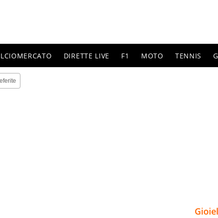
ALCIOMERCATO
DIRETTE LIVE
F1
MOTO
TENNIS
G
eferite
Gioie