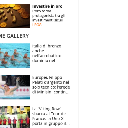
STORIE
Investire in oro
L’oro torna
SPECIALI
protagonista tra gli
investimenti sicuri
LEGGI
ESPERTI
ME GALLERY
CONTATTI
Italia di bronzo
anche
nell’acrobatica:
dominio nel
medagliere, ora
tocca a Ceccon, Curti
e compagni
Europei, Filippo
continuare
Pelati d’argento nel
solo tecnico: l’erede
di Minisini continua
a stupire, Los
Angeles è già nel
mirino
La “Viking Row”
sbarca al Tour de
France: la Uno-X
porta in gruppo il