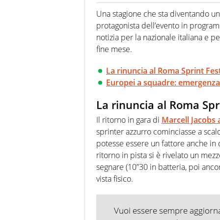
Per lui gli sport americani non 
innata di trovare la notizia do
Una stagione che sta diventando un
protagonista dell’evento in program
notizia per la nazionale italiana e p
fine mese.
La rinuncia al Roma Sprint Fest
Europei a squadre: emergenza 
La rinuncia al Roma Spr
Il ritorno in gara di
Marcell Jacobs 
sprinter azzurro cominciasse a scald
potesse essere un fattore anche in 
ritorno in pista si è rivelato un mez
segnare (10”30 in batteria, poi anco
vista fisico.
Vuoi essere sempre aggiornat