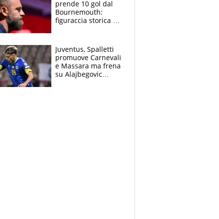
prende 10 gol dal
Bournemouth:
figuraccia storica ed
è allarme per il
mercato di Lopez
Juventus, Spalletti
promuove Carnevali
e Massara ma frena
su Alajbegovic
titolare: il punto
sull’infortunio di
Yildiz