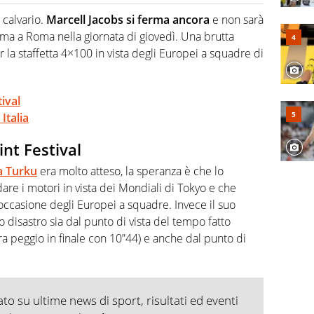
hanno segreti: basket, football, baseball e la capacità
ve altri non vedono granché
 calvario.
Marcell Jacobs si ferma ancora
e non sarà
ma a Roma nella giornata di giovedì. Una brutta
er la staffetta 4×100 in vista degli Europei a squadre di
ival
Italia
int Festival
a Turku
era molto atteso, la speranza è che lo
are i motori in vista dei Mondiali di Tokyo e che
occasione degli Europei a squadre. Invece il suo
zo disastro sia dal punto di vista del tempo fatto
ra peggio in finale con 10”44) e anche dal punto di
o su ultime news di sport, risultati ed eventi