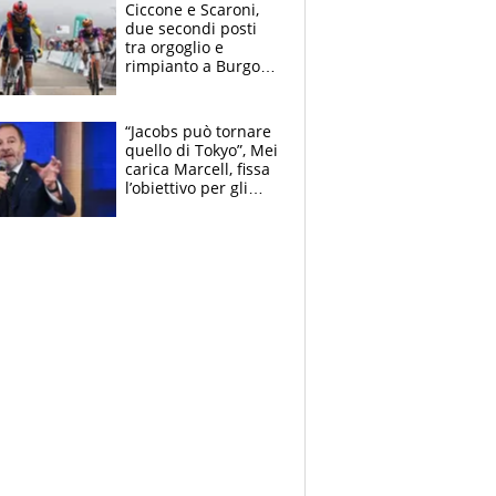
delle tensioni
Ciccone e Scaroni,
due secondi posti
tra orgoglio e
rimpianto a Burgos
e in Polonia. E si
rivede Pellizzari
“Jacobs può tornare
quello di Tokyo”, Mei
carica Marcell, fissa
l’obiettivo per gli
Europei e scherza
su Binaghi