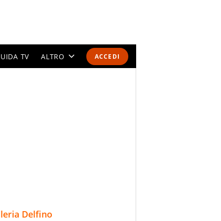
UIDA TV
ALTRO
ACCEDI
CALENDARI E CLASSIFICHE
ALTRI SPORT
MONDIALI 2026
OLIMPIADI
GOSSIP
LIFESTYLE
lleria Delfino