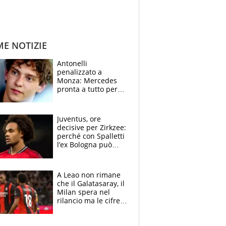
ME NOTIZIE
Antonelli
penalizzato a
Monza: Mercedes
pronta a tutto per
frenare Ferrari.
Vasseur avverte
sull’ADUO: “Cambia
Juventus, ore
poco”
decisive per Zirkzee:
perché con Spalletti
l’ex Bologna può
cambiare il volto dei
bianconeri
A Leao non rimane
che il Galatasaray, il
Milan spera nel
rilancio ma le cifre
non soddisfano: il
crollo nell'estate