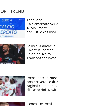
ORT TREND
Tabellone
Calciomercato Serie
A. Movimenti,
acquisti e cessioni:
estate 2026-27
Lo voleva anche la
Juventus: perché
Salah ha scelto il
Trabzonspor invece
di un top club
Roma, perché Nusa
non arriverà: le due
ragioni e il piano B
di Gasperini. Novità
su Pellegrini e
Cacciamani
Genoa, De Rossi