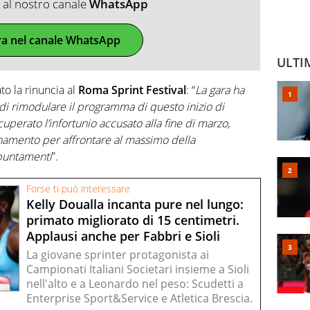
ti al nostro canale
WhatsApp
ra nel canale WhatsApp
ULTI
to la rinuncia al
Roma Sprint Festival
: “
La gara ha
 di rimodulare il programma di questo inizio di
perato l’infortunio accusato alla fine di marzo,
enamento per affrontare al massimo della
ppuntamenti
”.
Forse ti può interessare
Kelly Doualla incanta pure nel lungo:
primato migliorato di 15 centimetri.
Applausi anche per Fabbri e Sioli
La giovane sprinter protagonista ai
Campionati Italiani Societari insieme a Sioli
nell'alto e a Leonardo nel peso: Scudetti a
Enterprise Sport&Service e Atletica Brescia.