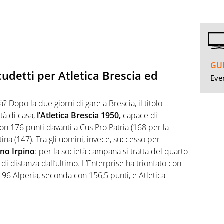
GUI
cudetti per Atletica Brescia ed
Even
tà? Dopo la due giorni di gare a Brescia, il titolo
tà di casa,
l’Atletica Brescia 1950,
capace di
 con 176 punti davanti a Cus Pro Patria (168 per la
ntina (147). Tra gli uomini, invece, successo per
ano Irpino
: per la società campana si tratta del quarto
i di distanza dall’ultimo. L’Enterprise ha trionfato con
 96 Alperia, seconda con 156,5 punti, e Atletica