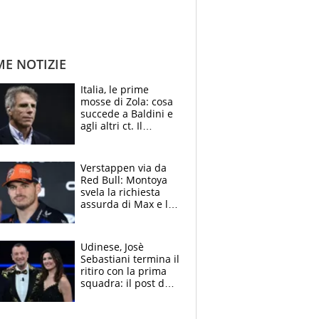
ME NOTIZIE
Italia, le prime
mosse di Zola: cosa
succede a Baldini e
agli altri ct. Il
Borussia tenta un
altro sgarbo agli
azzurri
Verstappen via da
Red Bull: Montoya
svela la richiesta
assurda di Max e lo
avverte: “Sicuro
Mercedes e
McLaren siano
Udinese, Josè
meglio?”
Sebastiani termina il
ritiro con la prima
squadra: il post del
figlio di Amadeus e
Sanremo sullo