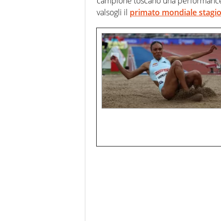
campione toscano una performance di
valsogli il
primato mondiale stagi