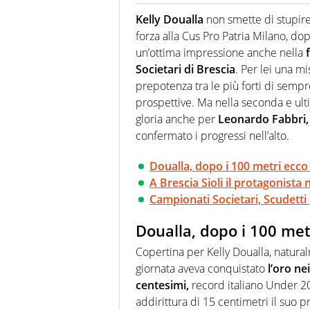
Se mai ci fosse modo di traslare
farebbe parte. Non si perde un
Kelly Doualla
non smette di stupire
curve
forza alla Cus Pro Patria Milano, dop
un’ottima impressione anche nella
Societari di Brescia
. Per lei una mi
prepotenza tra le più forti di sempre
prospettive. Ma nella seconda e ulti
gloria anche per
Leonardo Fabbri,
confermato i progressi nell’alto.
Doualla, dopo i 100 metri ecco 
A Brescia Sioli il protagonista 
Campionati Societari, Scudetti 
Doualla, dopo i 100 metr
Copertina per Kelly Doualla, natura
giornata aveva conquistato
l’oro ne
centesimi,
record italiano Under 20
addirittura di 15 centimetri il suo