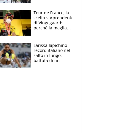
rito della Norvegia
di Haaland e
compagni
Tour de France, la
scelta sorprendente
di Vingegaard:
perché la maglia
gialla indossa la
mascherina, il
rischio da evitare
Larissa Iapichino
record italiano nel
salto in lungo:
battuta di un
centimetro mamma
Fiona May