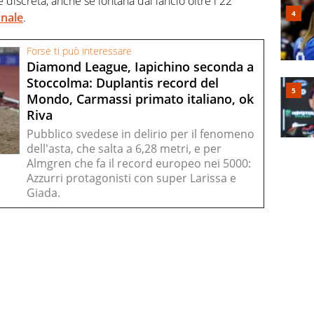
screta, anche se lontana dal lancio oltre i 22
onale
.
Forse ti può interessare
Diamond League, Iapichino seconda a
Stoccolma: Duplantis record del
Mondo, Carmassi primato italiano, ok
Riva
Pubblico svedese in delirio per il fenomeno
dell'asta, che salta a 6,28 metri, e per
Almgren che fa il record europeo nei 5000:
Azzurri protagonisti con super Larissa e
Giada.