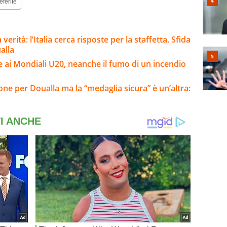
eferite
erità: l’Italia cerca risposte per la staffetta. Sfida
alla
ale ai Mondiali U20, neanche il fumo di un incendio
one per Doualla ma la “medaglia sicura” è un’altra: