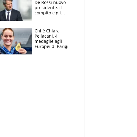
De Rossi nuovo
presidente: il
compito e gli
obiettivi ricevuti dal
figlio Daniele
Chi è Chiara
Pellacani, 4
medaglie agli
Europei di Parigi
2026, papà
Giampaolo
giornalista, mamma
insegnante e il
fratello calciatore