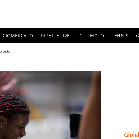
ALCIOMERCATO
DIRETTE LIVE
F1
MOTO
TENNIS
G
eferite
Gioie