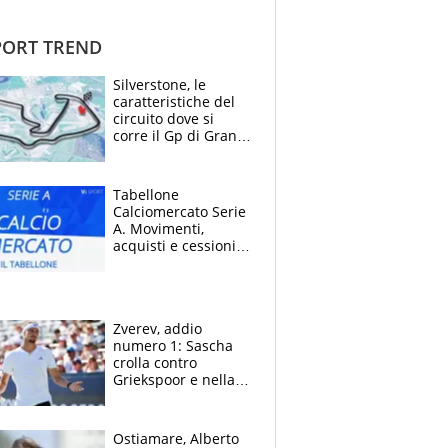
ORT TREND
Silverstone, le
caratteristiche del
circuito dove si
corre il Gp di Gran
Bretagna del
Motomondiale
Tabellone
Calciomercato Serie
A. Movimenti,
acquisti e cessioni:
estate 2026-27
Zverev, addio
numero 1: Sascha
crolla contro
Griekspoor e nella
sfida a due con
Sinner si conferma
terzo. Quanti malori
Ostiamare, Alberto
a Montreal