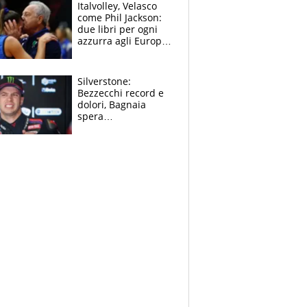
sfondo
Italvolley, Velasco
come Phil Jackson:
due libri per ogni
azzurra agli Europei.
Quello per Sylla è
“geniale”
Silverstone:
Bezzecchi record e
dolori, Bagnaia
spera
nell'antidolorifico,
Marquez si tira fuori
e vota Aprilia