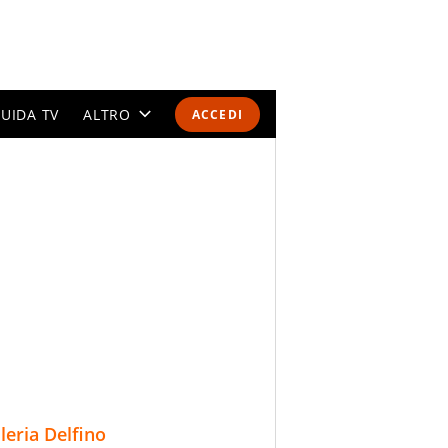
UIDA TV
ALTRO
ACCEDI
CALENDARI E CLASSIFICHE
ALTRI SPORT
MONDIALI 2026
OLIMPIADI
GOSSIP
LIFESTYLE
lleria Delfino