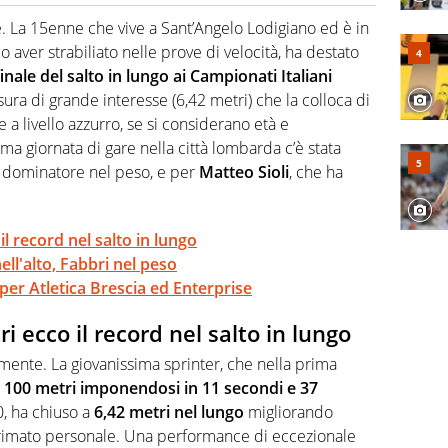
 il glossario del calcio in una nicchia di esperti, lui ne
a svista arbitrale né gli umori social del mondo delle
. La 15enne che vive a Sant’Angelo Lodigiano ed è in
o aver strabiliato nelle prove di velocità, ha destato
finale del salto in lungo ai Campionati Italiani
sura di grande interesse (6,42 metri) che la colloca di
 a livello azzurro, se si considerano età e
ma giornata di gare nella città lombarda c’è stata
dominatore nel peso, e per
Matteo Sioli
, che ha
il record nel salto in lungo
nell'alto, Fabbri nel peso
per Atletica Brescia ed Enterprise
i ecco il record nel salto in lungo
lmente. La giovanissima sprinter, che nella prima
i 100 metri imponendosi in 11 secondi e 37
, ha chiuso a
6,42 metri nel lungo
migliorando
 primato personale. Una performance di eccezionale