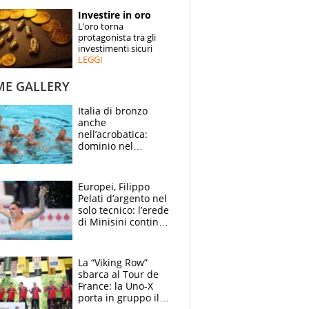
STORIE
Investire in oro
L’oro torna
SPECIALI
protagonista tra gli
investimenti sicuri
LEGGI
ESPERTI
ME GALLERY
CONTATTI
Italia di bronzo
anche
nell’acrobatica:
dominio nel
medagliere, ora
tocca a Ceccon, Curti
e compagni
Europei, Filippo
continuare
Pelati d’argento nel
solo tecnico: l’erede
di Minisini continua
a stupire, Los
Angeles è già nel
mirino
La “Viking Row”
sbarca al Tour de
France: la Uno-X
porta in gruppo il