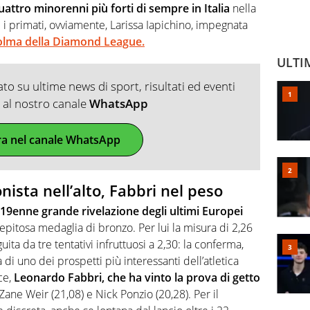
uattro minorenni più forti di sempre in Italia
nella
e i primati, ovviamente, Larissa Iapichino, impegnata
olma della Diamond League.
ULTI
o su ultime news di sport, risultati ed eventi
ti al nostro canale
WhatsApp
ra nel canale WhatsApp
onista nell’alto, Fabbri nel peso
l 19enne grande rivelazione degli ultimi Europei
pitosa medaglia di bronzo. Per lui la misura di 2,26
guita da tre tentativi infruttuosi a 2,30: la conferma,
di uno dei prospetti più interessanti dell’atletica
ce,
Leonardo Fabbri, che ha vinto la prova di getto
ane Weir (21,08) e Nick Ponzio (20,28). Per il