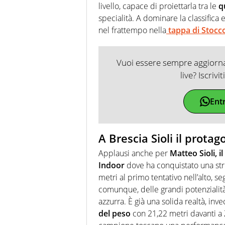
livello, capace di proiettarla tra le
q
specialità. A dominare la classifica 
nel frattempo nella
tappa di Stocc
Vuoi essere sempre aggiornat
live? Iscrivi
Ent
A Brescia Sioli il protag
Applausi anche per
Matteo Sioli, i
Indoor
dove ha conquistato una stre
metri al primo tentativo nell’alto, se
comunque, delle grandi potenzialità 
azzurra. È già una solida realtà, inve
del peso
con 21,22 metri davanti a Z