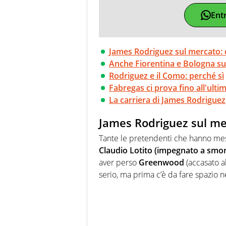
Ent
James Rodriguez sul mercato: c
Anche Fiorentina e Bologna su
Rodriguez e il Como: perché sì
Fabregas ci prova fino all'ulti
La carriera di James Rodriguez
James Rodriguez sul mer
Tante le pretendenti che hanno mes
Claudio Lotito (impegnato a smo
aver perso
Greenwood
(accasato a
serio, ma prima c’è da fare spazio n