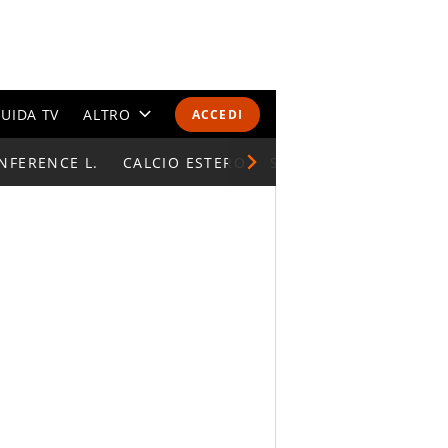
UIDA TV
ALTRO
ACCEDI
NFERENCE L.
CALENDARI E CLASSIFICHE
CALCIO ESTERO
SUPERCOPPA ITALIAN
ALTRI SPORT
MONDIALI 2026
OLIMPIADI
GOSSIP
LIFESTYLE