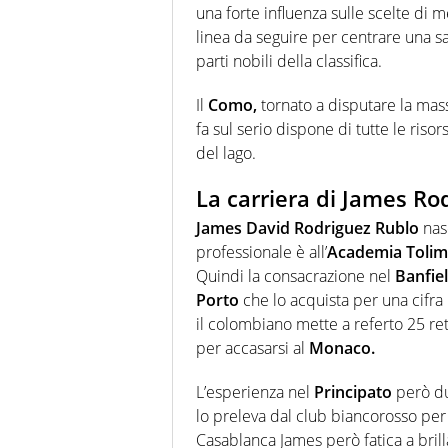
una forte influenza sulle scelte di 
linea da seguire per centrare una s
parti nobili della classifica.
Il
Como,
tornato a disputare la mass
fa sul serio dispone di tutte le ri
del lago.
La carriera di James Ro
James David Rodriguez Rublo
nas
professionale è all’
Academia Toli
Quindi la consacrazione nel
Banfie
Porto
che lo acquista per una cifra 
il colombiano mette a referto 25 ret
per accasarsi al
Monaco.
L’esperienza nel
Principato
però dur
lo preleva dal club biancorosso per 
Casablanca James però fatica a brill