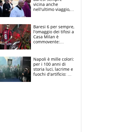
vicina anche
nell'ultimo viaggio,
la moglie Maura, i
figli e i suoi cari
circondati
Baresi 6 per sempre,
dall'affetto dei tifosi
l'omaggio dei tifosi a
Casa Milan è
commovente:
maglie, bandiere,
sciarpe, lacrime e
bigliettini
Napoli è mille colori:
per i 100 anni di
storia luci, lacrime e
fuochi d'artificio: De
Laurentiis salta al
coro anti-Juve