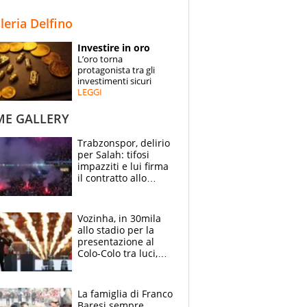
STORIE
lleria Delfino
SPECIALI
Investire in oro
L’oro torna
ESPERTI
protagonista tra gli
investimenti sicuri
LEGGI
CONTATTI
ME GALLERY
Trabzonspor, delirio
per Salah: tifosi
impazziti e lui firma
il contratto allo
stadio
Vozinha, in 30mila
allo stadio per la
presentazione al
Colo-Colo tra luci,
spettacolo, elicotteri
e paracadutisti
La famiglia di Franco
Baresi sempre