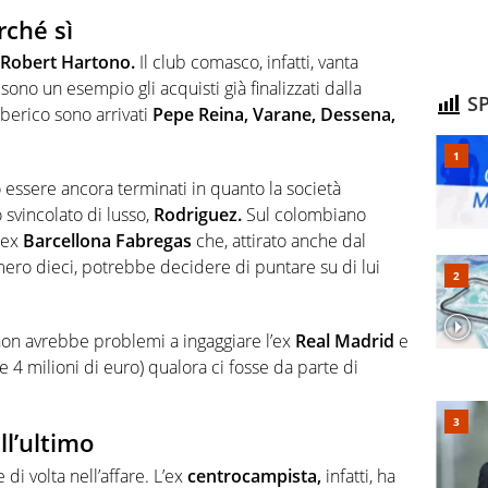
rché sì
Robert Hartono.
Il club comasco, infatti, vanta
no un esempio gli acquisti già finalizzati dalla
SP
 iberico sono arrivati
Pepe Reina, Varane, Dessena,
 essere ancora terminati in quanto la società
 svincolato di lusso,
Rodriguez.
Sul colombiano
’ex
Barcellona Fabregas
che, attirato anche dal
ero dieci, potrebbe decidere di puntare su di lui
 non avrebbe problemi a ingaggiare l’ex
Real Madrid
e
e 4 milioni di euro) qualora ci fosse da parte di
ll’ultimo
di volta nell’affare. L’ex
centrocampista,
infatti, ha