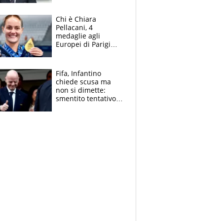
figlio Daniele
Chi è Chiara
Pellacani, 4
medaglie agli
Europei di Parigi
2026, papà
Giampaolo
giornalista, mamma
Fifa, Infantino
insegnante e il
chiede scusa ma
fratello calciatore
non si dimette:
smentito tentativo di
corruzione al
Marocco