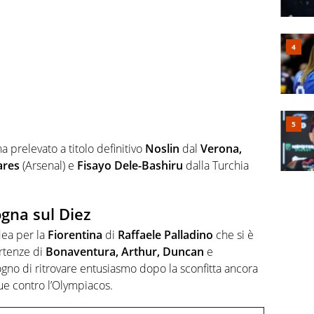
 ha prelevato a titolo definitivo
Noslin
dal
Verona,
ares
(Arsenal) e
Fisayo Dele-Bashiru
dalla Turchia
gna sul Diez
ea per la
Fiorentina
di
Raffaele Palladino
che si è
rtenze di
Bonaventura, Arthur, Duncan
e
gno di ritrovare entusiasmo dopo la sconfitta ancora
ue contro l’Olympiacos.