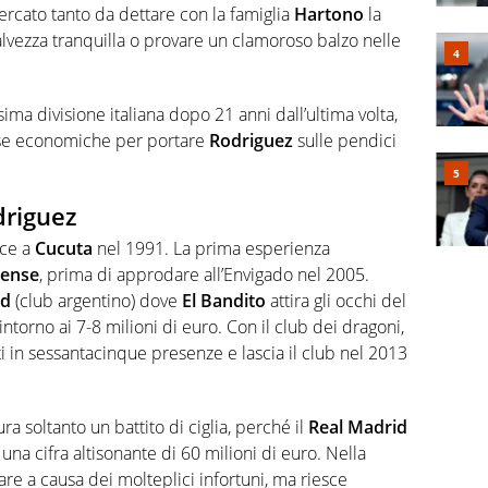
mercato tanto da dettare con la famiglia
Hartono
la
alvezza tranquilla o provare un clamoroso balzo nelle
ima divisione italiana dopo 21 anni dall’ultima volta,
sorse economiche per portare
Rodriguez
sulle pendici
driguez
ce a
Cucuta
nel 1991. La prima esperienza
mense
, prima di approdare all’Envigado nel 2005.
ld
(club argentino) dove
El Bandito
attira gli occhi del
intorno ai 7-8 milioni di euro. Con il club dei dragoni,
i in sessantacinque presenze e lascia il club nel 2013
a soltanto un battito di ciglia, perché il
Real Madrid
una cifra altisonante di 60 milioni di euro. Nella
are a causa dei molteplici infortuni, ma riesce