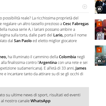
ionato di sport ma calcio e tennis restano un capitolo
l calcio è una cosa seria quando ho pianto nel giorno in
 possibilità reale? La ricchissima proprietà del
care. Ho scoperto che dopo Federer e Nadal il tennis ha
e regalare un altro tassello prezioso a
Cesc Fabregas
vanissimo italiano fulvo di 19 anni - era il 2020 -
 della nuova serie A, i lariani possano ambire a
lta in carriera
iegina sulla torta, dalle parti del
Lario,
porta il nome
lato dal
San Paolo
ed eletto miglior giocatore
neo,
ha illuminato il cammino della
Colombia
negli
lla finalissima contro l’
Argentina
con una rete e sei
petizione sudamericana). E all’età di 33 anni,
James
e e incantare tanto da attirare su di se gli occhi di
o su ultime news di sport, risultati ed eventi
ti al nostro canale
WhatsApp