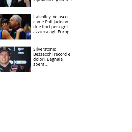
figlio di Amadeus e
Sanremo sullo
sfondo
Italvolley, Velasco
come Phil Jackson:
due libri per ogni
azzurra agli Europei.
Quello per Sylla è
“geniale”
Silverstone:
Bezzecchi record e
dolori, Bagnaia
spera
nell'antidolorifico,
Marquez si tira fuori
e vota Aprilia