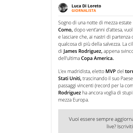
Luca Di Loreto
GIORNALISTA
Giornalista pubblicista, appass
ineguagliabile. Ho capito che i
Sogno di una notte di mezza estate o
cui Del Piero ha smesso di gio
Como,
dopo vent’anni d’attesa, vuol
vita ancora lunga quando un gio
e lasciare che, ai nastri di partenza
esultava a Sofia per la prima vo
qualcosa di più della salvezza. La cil
di
James Rodriguez,
appena svinco
dell’ultima
Copa America.
L’ex madridista, eletto
MVP
del
tor
Stati Uniti,
trascinando il suo Paese a
passaggi vincenti (record per la com
Rodriguez
ha ancora voglia di stupir
mezza Europa.
Vuoi essere sempre aggiornat
live? Iscrivi