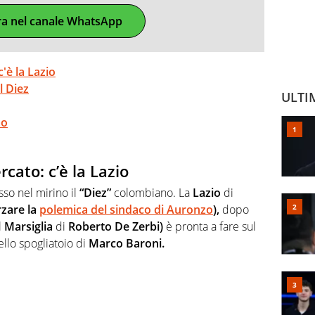
ra nel canale WhatsApp
'è la Lazio
l Diez
ULTI
mo
cato: c’è la Lazio
so nel mirino il
“Diez”
colombiano. La
Lazio
di
rzare la
polemica del sindaco di Auronzo
),
dopo
l
Marsiglia
di
Roberto De Zerbi)
è pronta a fare sul
ello spogliatoio di
Marco Baroni.