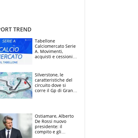
ORT TREND
Tabellone
Calciomercato Serie
A. Movimenti,
acquisti e cessioni:
estate 2026-27
Silverstone, le
caratteristiche del
circuito dove si
corre il Gp di Gran
Bretagna del
Motomondiale
Ostiamare, Alberto
De Rossi nuovo
presidente: il
compito e gli
obiettivi ricevuti dal