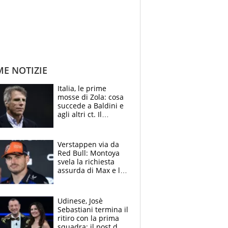
ME NOTIZIE
Italia, le prime
mosse di Zola: cosa
succede a Baldini e
agli altri ct. Il
Borussia tenta un
altro sgarbo agli
azzurri
Verstappen via da
Red Bull: Montoya
svela la richiesta
assurda di Max e lo
avverte: “Sicuro
Mercedes e
McLaren siano
Udinese, Josè
meglio?”
Sebastiani termina il
ritiro con la prima
squadra: il post del