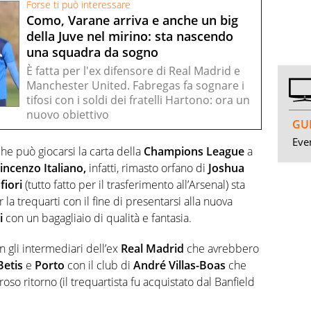
Forse ti può interessare
Como, Varane arriva e anche un big
della Juve nel mirino: sta nascendo
una squadra da sogno
È fatta per l'ex difensore di Real Madrid e
Manchester United. Fabregas fa sognare i
tifosi con i soldi dei fratelli Hartono: ora un
nuovo obiettivo
GUI
Even
he può giocarsi la carta della
Champions League
a
incenzo Italiano,
infatti, rimasto orfano di
Joshua
fiori
(tutto fatto per il trasferimento all’Arsenal) sta
a trequarti con il fine di presentarsi alla nuova
i
con un bagagliaio di qualità e fantasia.
 gli intermediari dell’ex
Real Madrid
che avrebbero
Betis
e
Porto
con il club di
André Villas-Boas
che
so ritorno (il trequartista fu acquistato dal Banfield