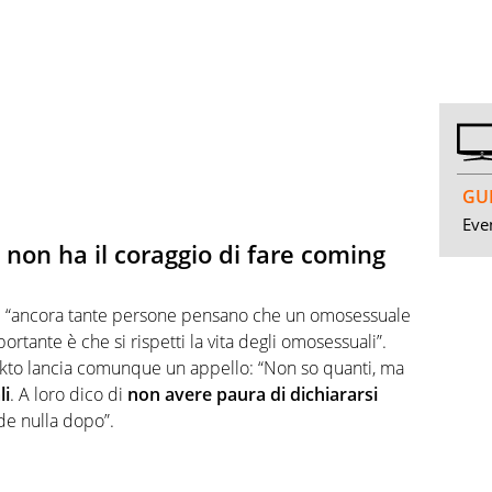
GUI
Even
i non ha il coraggio di fare coming
he “ancora tante persone pensano che un omosessuale
rtante è che si rispetti la vita degli omosessuali”.
nkto lancia comunque un appello: “Non so quanti, ma
li
. A loro dico di
non avere paura di dichiararsi
de nulla dopo”.