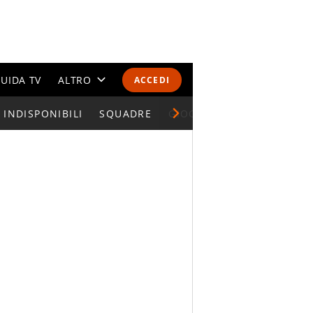
UIDA TV
ALTRO
ACCEDI
INDISPONIBILI
CALENDARI E CLASSIFICHE
SQUADRE
GIOCATORI SERIE A
ALTRI SPORT
MONDIALI 2026
OLIMPIADI
GOSSIP
LIFESTYLE