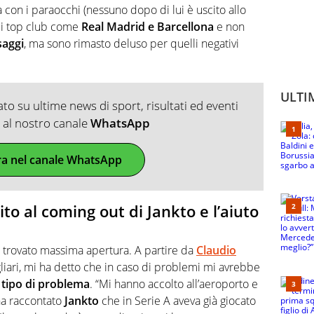
on i paraocchi (nessuno dopo di lui è uscito allo
 di top club come
Real Madrid e Barcellona
e non
saggi
, ma sono rimasto deluso per quelli negativi
ULTI
o su ultime news di sport, risultati ed eventi
ti al nostro canale
WhatsApp
ra nel canale WhatsApp
to al coming out di Jankto e l’aiuto
a trovato massima apertura. A partire da
Claudio
liari, mi ha detto che in caso di problemi mi avrebbe
 tipo di problema
. “Mi hanno accolto all’aeroporto e
 ha raccontato
Jankto
che in Serie A aveva già giocato