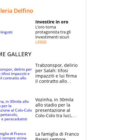
STORIE
lleria Delfino
SPECIALI
Investire in oro
L’oro torna
ESPERTI
protagonista tra gli
investimenti sicuri
LEGGI
CONTATTI
ME GALLERY
Trabzonspor, delirio
per Salah: tifosi
impazziti e lui firma
il contratto allo
stadio
Vozinha, in 30mila
allo stadio per la
presentazione al
Colo-Colo tra luci,
spettacolo, elicotteri
e paracadutisti
La famiglia di Franco
Baresi sempre