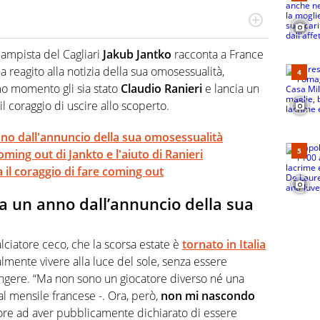
po per vivere ogni evento in tutte le sue sfaccettature.
 e per la sfera di cuoio. Il pallone è una cosa serissima,
campista del Cagliari
Jakub Jantko
racconta a France
 reagito alla notizia della sua omosessualità,
mo momento gli sia stato
Claudio Ranieri
e lancia un
l coraggio di uscire allo scoperto.
nno dall'annuncio della sua omosessualità
oming out di Jankto e l'aiuto di Ranieri
a il coraggio di fare coming out
 a un anno dall’annuncio della sua
 calciatore ceco, che la scorsa estate è
tornato in Italia
almente vivere alla luce del sole, senza essere
ingere. “Ma non sono un giocatore diverso né una
al mensile francese -. Ora, però,
non mi nascondo
tore ad aver pubblicamente dichiarato di essere