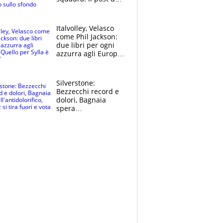
figlio di Amadeus e
Sanremo sullo
sfondo
Italvolley, Velasco
come Phil Jackson:
due libri per ogni
azzurra agli Europei.
Quello per Sylla è
“geniale”
Silverstone:
Bezzecchi record e
dolori, Bagnaia
spera
nell'antidolorifico,
Marquez si tira fuori
e vota Aprilia