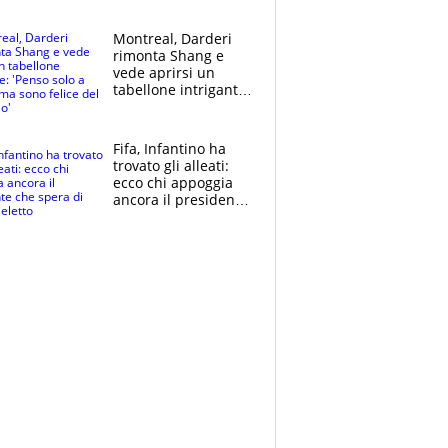
ritorno di Brahim
Diaz
Montreal, Darderi
rimonta Shang e
vede aprirsi un
tabellone intrigante:
"Penso solo a
Borges, ma sono
felice del mio livello"
Fifa, Infantino ha
trovato gli alleati:
ecco chi appoggia
ancora il presidente
che spera di essere
rieletto