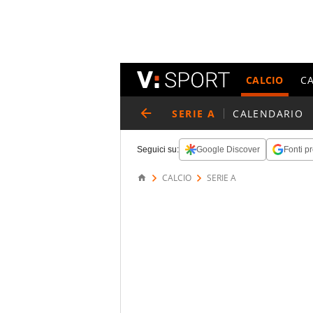
CALCIO
C
SERIE A
CALENDARIO
Seguici su:
Google Discover
Fonti pr
CALCIO
SERIE A