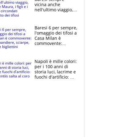
vicina anche
nell'ultimo viaggio,
la moglie Maura, i
figli e i suoi cari
circondati
Baresi 6 per sempre,
dall'affetto dei tifosi
l'omaggio dei tifosi a
Casa Milan è
commovente:
maglie, bandiere,
sciarpe, lacrime e
bigliettini
Napoli è mille colori:
per i 100 anni di
storia luci, lacrime e
fuochi d'artificio: De
Laurentiis salta al
coro anti-Juve