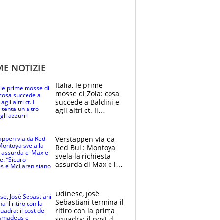
ME NOTIZIE
Italia, le prime
mosse di Zola: cosa
succede a Baldini e
agli altri ct. Il
Borussia tenta un
altro sgarbo agli
azzurri
Verstappen via da
Red Bull: Montoya
svela la richiesta
assurda di Max e lo
avverte: “Sicuro
Mercedes e
McLaren siano
Udinese, Josè
meglio?”
Sebastiani termina il
ritiro con la prima
squadra: il post del