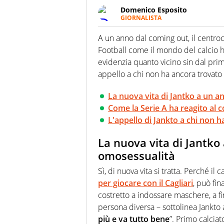
Domenico Esposito
GIORNALISTA
Da vent’anni in campo e sul cam
Passione smisurata per il calcio
A un anno dal coming out, il centro
guai a dirgli di no
Football come il mondo del calcio ha
evidenzia quanto vicino sin dal pri
appello a chi non ha ancora trovato i
La nuova vita di Jantko a un a
Come la Serie A ha reagito al c
L'appello di Jankto a chi non h
La nuova vita di Jantko
omosessualità
Sì, di nuova vita si tratta. Perché il
per giocare con il Cagliari
, può fin
costretto a indossare maschere, a f
persona diversa – sottolinea Jankto 
più e va tutto bene
”. Primo calcia