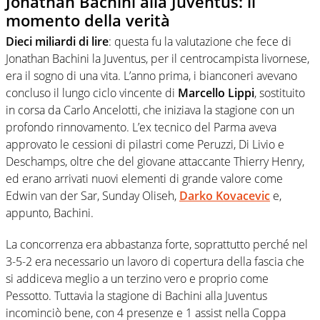
Jonathan Bachini alla Juventus: il
momento della verità
Dieci miliardi di lire
: questa fu la valutazione che fece di
Jonathan Bachini la Juventus, per il centrocampista livornese,
era il sogno di una vita. L’anno prima, i bianconeri avevano
concluso il lungo ciclo vincente di
Marcello Lippi
, sostituito
in corsa da Carlo Ancelotti, che iniziava la stagione con un
profondo rinnovamento. L’ex tecnico del Parma aveva
approvato le cessioni di pilastri come Peruzzi, Di Livio e
Deschamps, oltre che del giovane attaccante Thierry Henry,
ed erano arrivati nuovi elementi di grande valore come
Edwin van der Sar, Sunday Oliseh,
Darko Kovacevic
e,
appunto, Bachini.
La concorrenza era abbastanza forte, soprattutto perché nel
3-5-2 era necessario un lavoro di copertura della fascia che
si addiceva meglio a un terzino vero e proprio come
Pessotto. Tuttavia la stagione di Bachini alla Juventus
incominciò bene, con 4 presenze e 1 assist nella Coppa