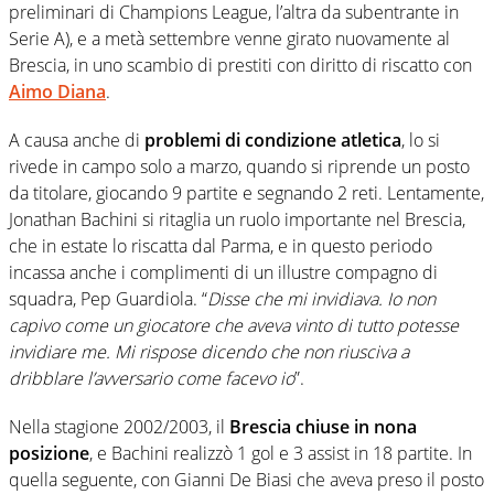
preliminari di Champions League, l’altra da subentrante in
Serie A), e a metà settembre venne girato nuovamente al
Brescia, in uno scambio di prestiti con diritto di riscatto con
Aimo Diana
.
A causa anche di
problemi di condizione atletica
, lo si
rivede in campo solo a marzo, quando si riprende un posto
da titolare, giocando 9 partite e segnando 2 reti. Lentamente,
Jonathan Bachini si ritaglia un ruolo importante nel Brescia,
che in estate lo riscatta dal Parma, e in questo periodo
incassa anche i complimenti di un illustre compagno di
squadra, Pep Guardiola. “
Disse che mi invidiava. Io non
capivo come un giocatore che aveva vinto di tutto potesse
invidiare me. Mi rispose dicendo che non riusciva a
dribblare l’avversario come facevo io
”.
Nella stagione 2002/2003, il
Brescia chiuse in nona
posizione
, e Bachini realizzò 1 gol e 3 assist in 18 partite. In
quella seguente, con Gianni De Biasi che aveva preso il posto