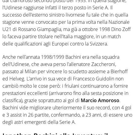
dal clamoroso secondo posto del 1955: in quella stagione,
l’Udinese raggiunse infatti il terzo posto in Serie A. Il
successo dell’esterno sinistro livornese fu tale che in quella
stagione venne convocato per la prima volta nella Nazionale
U21 di Rossano Giampaglia, ma già a ottobre 1998 Dino Zoff
lo faceva partire titolare nell’Italia maggiore, in un match
delle qualificazioni agli Europei contro la Svizzera.
Anche nell’annata 1998/1999 Bachini era nella squadra
dell’Udinese, che aveva perso l’allenatore Zaccheroni,
passato al Milan per vincere lo scudetto assieme a Bierhoff
ed Helveg. L’arrivo in sua vece di Francesco Guidolin non
cambiò molto le cose però: i friulani continuarono a fornire
prestazioni eccellenti (arrivarono fino alla sesta posizione in
classifica), grazie soprattutto ai gol di
Marcio Amoroso
.
Bachini vide migliorare ulteriormente il suo record, con 4 gol
e 3 assist in 26 partite, confermando, a 23 anni, di essere uno
degli astri emergenti della Serie A.