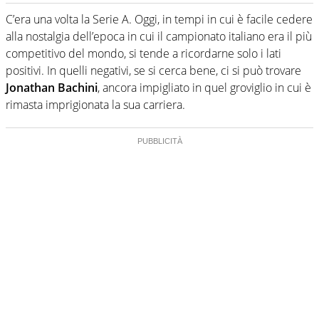
Classe 1985: SEO, copywriter e content manager. Laurea
in Economia, giornalista pubblicista.
C’era una volta la Serie A. Oggi, in tempi in cui è facile cedere
alla nostalgia dell’epoca in cui il campionato italiano era il più
competitivo del mondo, si tende a ricordarne solo i lati
positivi. In quelli negativi, se si cerca bene, ci si può trovare
Jonathan Bachini
, ancora impigliato in quel groviglio in cui è
rimasta imprigionata la sua carriera.