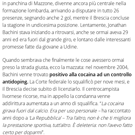
in panchina di Mazzone, divenne ancora più centrale nella
formazione lombarda, arrivando a disputare in tutto 26
presenze, segnando anche 2 gol, mentre il Brescia concluse
la stagione in undicesima posizione. Lentamente, Jonathan
Bachini stava iniziando a ritrovarsi, anche se ormai aveva 29
anni ed era fuori dal grande giro, e lontano dalle interessanti
promesse fatte da giovane a Udine.
Quando sembrava che finalmente le cose avessero ormai
preso la strada giusta, ecco la mazzata: nel novembre 2004,
Bachini venne trovato
positivo alla cocaina ad un controllo
antidoping.
La Corte federale lo squalificò per nove mesi, e
il Brescia decise subito di licenziarlo. Il centrocampista
livornese ricorse, ma in appello la condanna venne
addirittura aumentata a un anno di squalifica. “
La cocaina
girava fuori dal calcio. Era per uso personale –
ha raccontato
anni dopo a
‘La Repubblica’ – Tra l’altro, non è che ti migliora
la prestazione sportiva, tutt’altro. È deleteria: non l’avevo fatto
certo per doparmi
”.