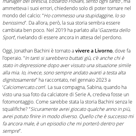
manager del Brescia, Edoardo Piovani, sento ogni tanto
”, ma
ammetteva i suoi errori, chiedendo solo di poter tornare nel
mondo del calcio: “
Ho commesso una stupidaggine, lo so
benissimo
”. Da allora, però, la sua storia sembra essere
cambiata ben poco. Nel 2019 ha parlato alla ‘
Gazzetta dello
Sport
’, rivelando di essere ancora in attesa del perdono.
Oggi, Jonathan Bachini è tornato a
vivere a Livorno
, dove fa
l’operaio. “
In tanti si sarebbero buttati giù, c’è anche chi è
stato in depressione dopo aver vissuto una situazione simile
alla mia. Io, invece, sono sempre andato avanti a testa alta
dignitosamente
” ha raccontato, nel gennaio 2023 a
‘
Calciomercato.com
’. La sua compagna, Sabina, quando ha
visto una sua foto da calciatore di Serie A, credeva fosse un
fotomontaggio. Come sarebbe stata la storia Bachini senza le
squalifiche? “
Sicuramente avrei giocato qualche anno in più,
avrei potuto finire in modo diverso. Quello che è successo mi
fa ancora male, è un episodio che mi porterò dentro per
sempre
”.