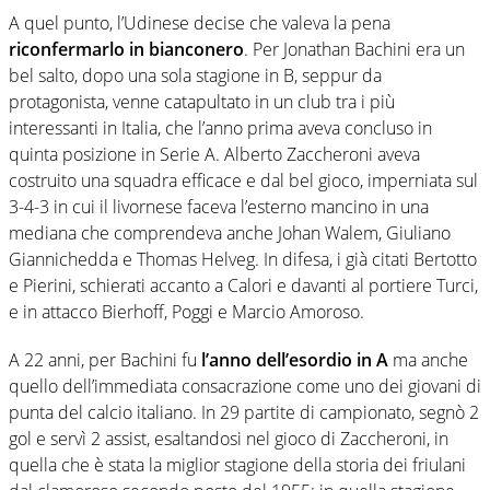
A quel punto, l’Udinese decise che valeva la pena
riconfermarlo in bianconero
. Per Jonathan Bachini era un
bel salto, dopo una sola stagione in B, seppur da
protagonista, venne catapultato in un club tra i più
interessanti in Italia, che l’anno prima aveva concluso in
quinta posizione in Serie A. Alberto Zaccheroni aveva
costruito una squadra efficace e dal bel gioco, imperniata sul
3-4-3 in cui il livornese faceva l’esterno mancino in una
mediana che comprendeva anche Johan Walem, Giuliano
Giannichedda e Thomas Helveg. In difesa, i già citati Bertotto
e Pierini, schierati accanto a Calori e davanti al portiere Turci,
e in attacco Bierhoff, Poggi e Marcio Amoroso.
A 22 anni, per Bachini fu
l’anno dell’esordio in A
ma anche
quello dell’immediata consacrazione come uno dei giovani di
punta del calcio italiano. In 29 partite di campionato, segnò 2
gol e servì 2 assist, esaltandosi nel gioco di Zaccheroni, in
quella che è stata la miglior stagione della storia dei friulani