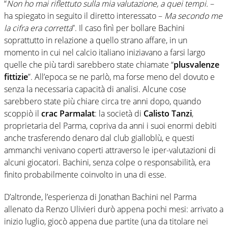
“
Non ho mai riflettuto sulla mia valutazione, a quei tempi.
–
ha spiegato in seguito il diretto interessato –
Ma secondo me
la cifra era corretta
”. Il caso finì per bollare Bachini
soprattutto in relazione a quello strano affare, in un
momento in cui nel calcio italiano iniziavano a farsi largo
quelle che più tardi sarebbero state chiamate “
plusvalenze
fittizie
”. All’epoca se ne parlò, ma forse meno del dovuto e
senza la necessaria capacità di analisi. Alcune cose
sarebbero state più chiare circa tre anni dopo, quando
scoppiò il
crac Parmalat
: la società di
Calisto Tanzi
,
proprietaria del Parma, copriva da anni i suoi enormi debiti
anche trasferendo denaro dal club gialloblù, e questi
ammanchi venivano coperti attraverso le iper-valutazioni di
alcuni giocatori. Bachini, senza colpe o responsabilità, era
finito probabilmente coinvolto in una di esse.
D’altronde, l’esperienza di Jonathan Bachini nel Parma
allenato da Renzo Ulivieri durò appena pochi mesi: arrivato a
inizio luglio, giocò appena due partite (una da titolare nei