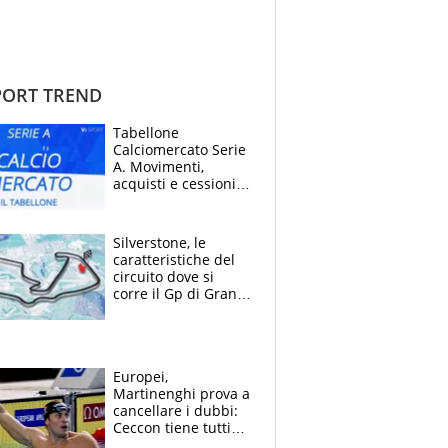
ORT TREND
Tabellone
Calciomercato Serie
A. Movimenti,
acquisti e cessioni:
estate 2026-27
Silverstone, le
caratteristiche del
circuito dove si
corre il Gp di Gran
Bretagna del
Motomondiale
Europei,
Martinenghi prova a
cancellare i dubbi:
Ceccon tiene tutti
col fiato sospeso.