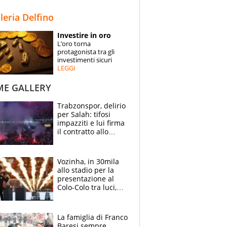
STORIE
lleria Delfino
SPECIALI
Investire in oro
L’oro torna
ESPERTI
protagonista tra gli
investimenti sicuri
LEGGI
CONTATTI
ME GALLERY
Trabzonspor, delirio
per Salah: tifosi
impazziti e lui firma
il contratto allo
stadio
Vozinha, in 30mila
allo stadio per la
presentazione al
Colo-Colo tra luci,
spettacolo, elicotteri
e paracadutisti
La famiglia di Franco
Baresi sempre