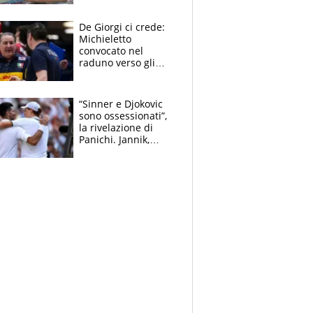
Pellegrini punta su
Curtis
De Giorgi ci crede:
Michieletto
convocato nel
raduno verso gli
Europei. A sorpresa
torna Rychlicki
“Sinner e Djokovic
sono ossessionati”,
la rivelazione di
Panichi. Jannik,
ansia per il
ginocchio e il rischio
agli US Open