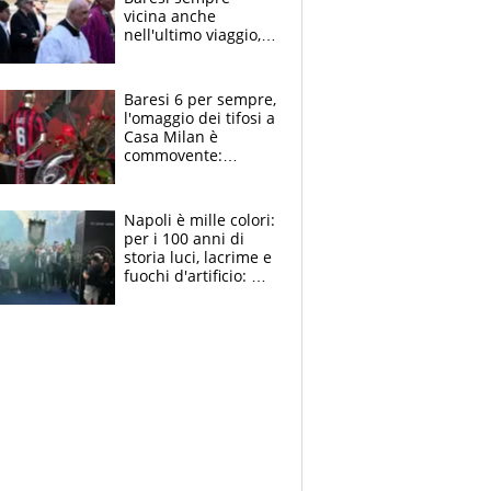
vicina anche
nell'ultimo viaggio,
la moglie Maura, i
figli e i suoi cari
circondati
Baresi 6 per sempre,
dall'affetto dei tifosi
l'omaggio dei tifosi a
Casa Milan è
commovente:
maglie, bandiere,
sciarpe, lacrime e
bigliettini
Napoli è mille colori:
per i 100 anni di
storia luci, lacrime e
fuochi d'artificio: De
Laurentiis salta al
coro anti-Juve