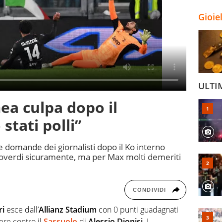
Gioie
ULTI
mea culpa dopo il
stati polli”
e domande dei giornalisti dopo il Ko interno
eroverdi sicuramente, ma per Max molti demeriti
CONDIVIDI
ri
esce dall’
Allianz Stadium
con 0 punti guadagnati
ere contro il
Sassuolo
di
Alessio Dionisi.
I