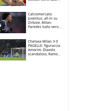
col fiato sospeso.
Pellegrini punta su
Curtis
Calciomercato:
Juventus, all-in su
Zirkzee, Milan-
Paredes tutto vero,
Lukaku lascia il
Napoli
Chelsea-Milan 3-0
PAGELLE: figuraccia
Amorim, Diavolo
scandaloso, Ramos
già rimandato