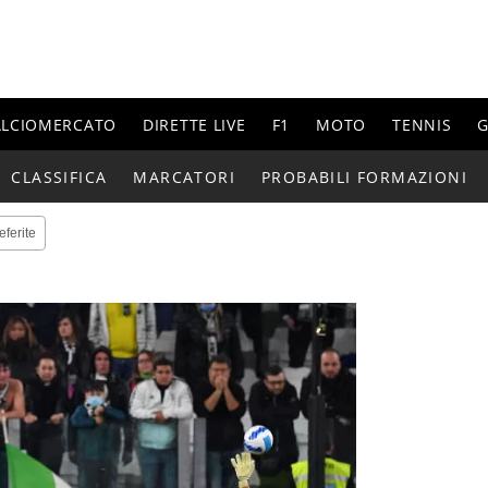
ALCIOMERCATO
DIRETTE LIVE
F1
MOTO
TENNIS
G
CLASSIFICA
MARCATORI
PROBABILI FORMAZIONI
eferite