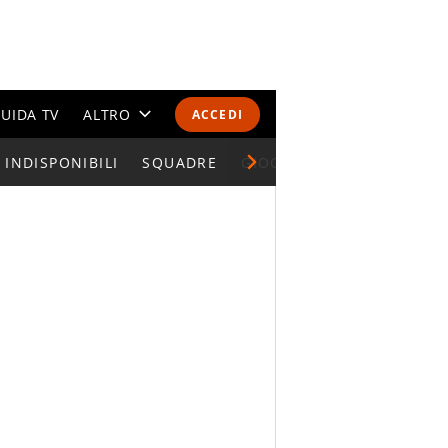
UIDA TV
ALTRO
ACCEDI
INDISPONIBILI
CALENDARI E CLASSIFICHE
SQUADRE
GIOCATORI SERIE A
ALTRI SPORT
MONDIALI 2026
OLIMPIADI
GOSSIP
LIFESTYLE