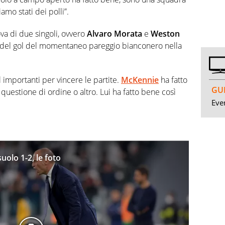
iamo stati dei polli”.
va di due singoli, ovvero
Alvaro Morata
e
Weston
del gol del momentaneo pareggio bianconero nella
l importanti per vincere le partite.
McKennie
ha fatto
GUI
uestione di ordine o altro. Lui ha fatto bene così
Even
uolo 1-2, le foto