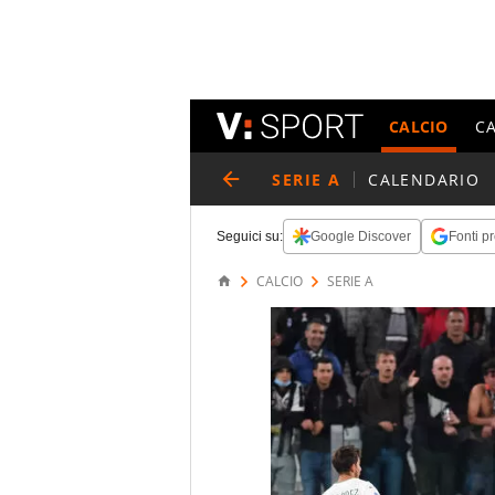
CALCIO
C
SERIE A
CALENDARIO
Seguici su:
Google Discover
Fonti pr
CALCIO
SERIE A