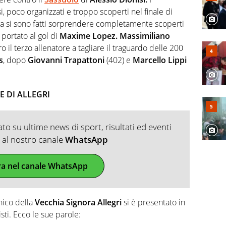
i, poco organizzati e troppo scoperti nel finale di
rla si sono fatti sorprendere completamente scoperti
portato al gol di
Maxime Lopez.
Massimiliano
 il terzo allenatore a tagliare il traguardo delle 200
s
, dopo
Giovanni Trapattoni
(402) e
Marcello Lippi
 DI ALLEGRI
o su ultime news di sport, risultati ed eventi
ti al nostro canale
WhatsApp
ra nel canale WhatsApp
cnico della
Vecchia Signora Allegri
si è presentato in
sti. Ecco le sue parole: