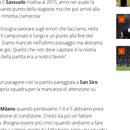
 il
Sassuolo
risaliva al 2015, anno nel quale la
 questo punto della stagione ma che poi arrivò alla
rimonta clamorosa:
 bisogna lavorare sugli errori che facciamo, nella
Il campionato è lungo e un punto alla fine del
 Siamo mancati nell’ultimo passaggio ma abbiamo
ar gol. Quello che non deve capitare è la nostra
a della partita era a nostro favore”.
un paragone con la partita pareggiata a
San Siro
opria squadra per la mancanza di attenzione su
a
Milano
quando perdevamo 1-0 e li abbiamo presi
stione di condizione. Credo sia più un fattore
. Bisogna essere più cinici quando andiamo a fare
ssuolo a campo aperto ha fatto bene, sono una squadra