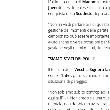
L’ultima sconfitta di
Madama
contro
Juventus
era in palese difficoltà a
conquista dello
Scudetto
dopo una 
“Non mi va di parlare ora di questo,
gestione dei momenti delle partite. 
campionato può essere importante.
avuto anche diverse occasioni per f
gestione negli ultimi minuti, l’inerzi
“SIAMO STATI DEI POLLI”
Il tecnico della
Vecchia Signora
fa 
contro
l’Inter
, punzecchiando la pr
situazione di pareggio:
“Non abbiamo subito contropiedi 
oggi sull’1-1. Non credo sia una que
mentale, non dobbiamo avere fretta
gol, poi cambiano le partite. Il Sa