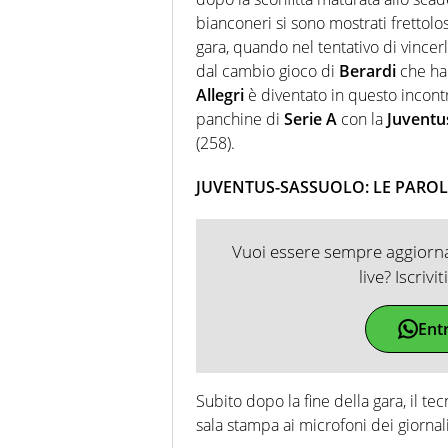
bianconeri si sono mostrati frettolos
gara, quando nel tentativo di vince
dal cambio gioco di
Berardi
che ha 
Allegri
è diventato in questo incontro
panchine di
Serie A
con la
Juventu
(258).
JUVENTUS-SASSUOLO: LE PAROLE
Vuoi essere sempre aggiornat
live? Iscrivi
Ent
Subito dopo la fine della gara, il te
sala stampa ai microfoni dei giornali