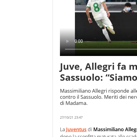
Juve, Allegri fa 
Sassuolo: “Siamo 
Massimiliano Allegri risponde all
contro il Sassuolo. Meriti dei n
di Madama.
27/10/21 23:47
La
Juventus
di
Massimiliano Alleg
dopo la sconfitta maturata allo scad