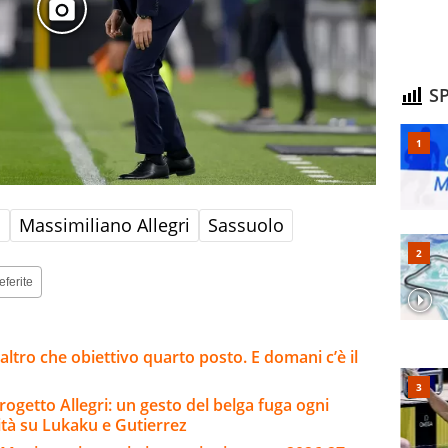
SP
s
Massimiliano Allegri
Sassuolo
eferite
 altro che obiettivo quarto posto. E domani c’è il
rogetto Allegri: un gesto del belga fuga ogni
ità su Lukaku e Gutierrez