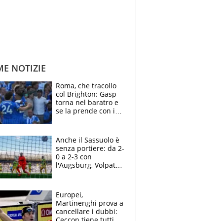
ME NOTIZIE
Roma, che tracollo
col Brighton: Gasp
torna nel baratro e
se la prende con i
suoi cambiando tutti
Anche il Sassuolo è
senza portiere: da 2-
0 a 2-3 con
l'Augsburg, Volpato
non basta, che
errori di Muric
Europei,
Martinenghi prova a
cancellare i dubbi:
Ceccon tiene tutti