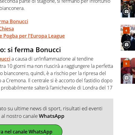
a seconda parte di stagione, si fermano per infortunio
a bianconera.
ferma Bonucci
 Chiesa
one Pogba per l'Europa League
to: si ferma Bonucci
ucci
a causa di un’infiammazione al tendine
 tra 10 giorni ma non riuscirà a raggiungere la perfetta
o bianconero, quindi, è a rischio per la ripresa del
 a Cremona. Il centrale si è accorto del fastidio dopo
o probabilmente salterà l’amichevole di Londra del 17
o su ultime news di sport, risultati ed eventi
ti al nostro canale
WhatsApp
ra nel canale WhatsApp