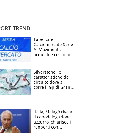
ORT TREND
Tabellone
Calciomercato Serie
A. Movimenti,
acquisti e cessioni:
estate 2026-27
Silverstone, le
caratteristiche del
circuito dove si
corre il Gp di Gran
Bretagna del
Motomondiale
Italia, Malagò rivela
il capodelegazione
azzurro, chiarisce i
rapporti con
Mancini e Conte e si