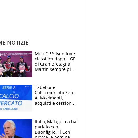
ME NOTIZIE
MotoGP Silverstone,
classifica dopo il GP
di Gran Bretagna:
Martin sempre più
leader, ma
Bezzecchi avanza
Tabellone
Calciomercato Serie
A. Movimenti,
acquisti e cessioni:
estate 2026-27
Italia, Malagò ma hai
parlato con
Buonfiglio? Il Coni
blocca la nomina di