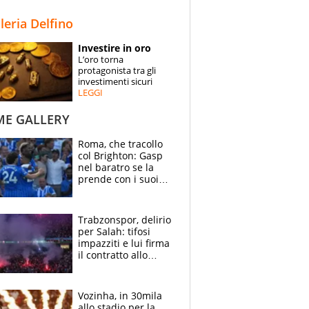
STORIE
lleria Delfino
SPECIALI
Investire in oro
L’oro torna
ESPERTI
protagonista tra gli
investimenti sicuri
LEGGI
CONTATTI
ME GALLERY
Roma, che tracollo
col Brighton: Gasp
nel baratro se la
prende con i suoi
cambiando tutti
Trabzonspor, delirio
per Salah: tifosi
impazziti e lui firma
il contratto allo
stadio
Vozinha, in 30mila
allo stadio per la