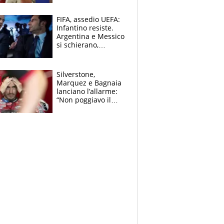
schiera su caso
Infantino
FIFA, assedio UEFA:
Infantino resiste.
Argentina e Messico
si schierano,
CONCACAF spaccata
Silverstone,
Marquez e Bagnaia
lanciano l’allarme:
“Non poggiavo il
ginocchio, dobbiamo
capire cosa è
successo”