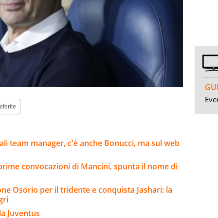
GUI
Even
eferite
Oriali team manager, c'è anche Bonucci, ma sul web
 prime convocazioni di Mancini, spunta il nome di
e Osorio per il tridente e conquista Jashari: la
gri
la Juventus