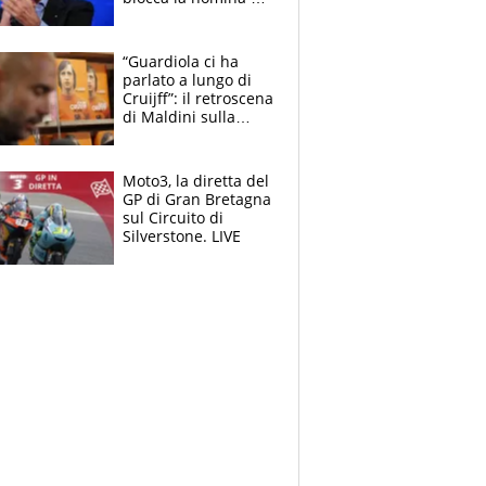
Diana Bianchedi
“Guardiola ci ha
parlato a lungo di
Cruijff”: il retroscena
di Maldini sulla
Nazionale e sul
sogno interrotto
Moto3, la diretta del
GP di Gran Bretagna
sul Circuito di
Silverstone. LIVE