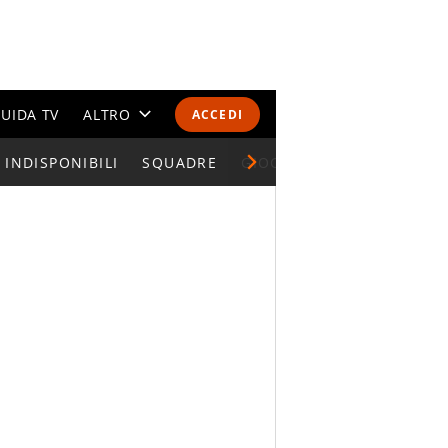
UIDA TV
ALTRO
ACCEDI
INDISPONIBILI
CALENDARI E CLASSIFICHE
SQUADRE
GIOCATORI SERIE A
ALTRI SPORT
MONDIALI 2026
OLIMPIADI
GOSSIP
LIFESTYLE