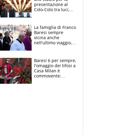
presentazione al
Colo-Colo tra luci,
spettacolo, elicotteri
e paracadutisti
La famiglia di Franco
Baresi sempre
vicina anche
nell'ultimo viaggio,
la moglie Maura, i
figli e i suoi cari
circondati
Baresi 6 per sempre,
dall'affetto dei tifosi
l'omaggio dei tifosi a
Casa Milan è
commovente:
maglie, bandiere,
sciarpe, lacrime e
bigliettini