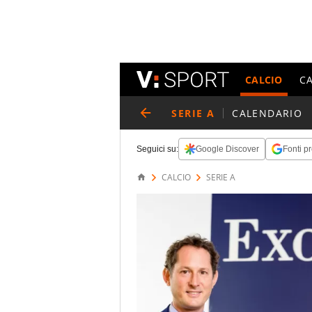
CALCIO
C
SERIE A
CALENDARIO
Seguici su:
Google Discover
Fonti pr
CALCIO
SERIE A