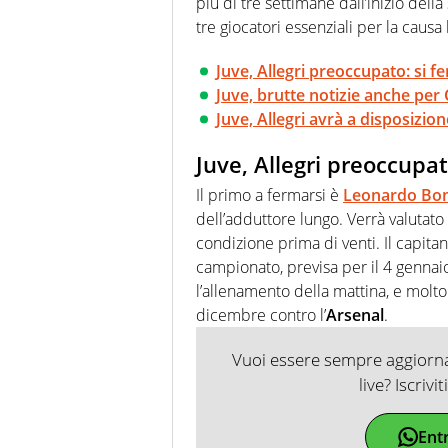
più di tre settimane dall’inizio dell
tre giocatori essenziali per la caus
Juve, Allegri preoccupato: si 
Juve, brutte notizie anche per
Juve, Allegri avrà a disposizi
Juve, Allegri preoccupa
Il primo a fermarsi è
Leonardo Bon
dell’adduttore lungo. Verrà valutato
condizione prima di venti. Il capitan
campionato, previsa per il 4 gennaio
l’allenamento della mattina, e molt
dicembre contro l’
Arsenal
.
Vuoi essere sempre aggiornat
live? Iscrivi
Ent