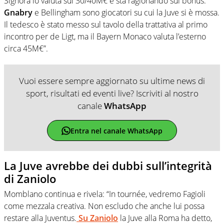
Signora lo valuta sui 30/40M€ e sta ragionando sui bonus.
Gnabry
e Bellingham sono giocatori su cui la Juve si è mossa.
Il tedesco è stato messo sul tavolo della trattativa al primo
incontro per de Ligt, ma il Bayern Monaco valuta l’esterno
circa 45M€”.
Vuoi essere sempre aggiornato su ultime news di
sport, risultati ed eventi live? Iscriviti al nostro
canale
WhatsApp
Entra nel canale WhatsApp
La Juve avrebbe dei dubbi sull’integrità
di Zaniolo
Momblano continua e rivela: “In tournée, vedremo Fagioli
come mezzala creativa. Non escludo che anche lui possa
restare alla Juventus.
Su Zaniolo
la Juve alla Roma ha detto,