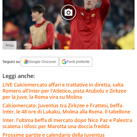
Ansa
Seguici su:
Google Discover
Fonti preferite
Leggi anche:
LIVE Calciomercato affari e trattative in diretta, salta
Romero all'Inter per l'Atletico, pista Atubolu e Zirkzee
per la Juve, la Roma vira su Molina
Calciomercato: Juventus tra Zirkzee e Frattesi, beffa
Inter, le 48 ore di Lukaku, Molina alla Roma. Il tabellone
Inter, l'ultima beffa di mercato dopo Nico Paz e Palestra
scatena i tifosi: per Marotta una doccia fredda
Prossime partite e calendario della Juventus