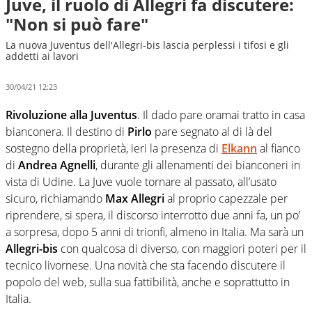
Juve, il ruolo di Allegri fa discutere:
"Non si può fare"
La nuova Juventus dell'Allegri-bis lascia perplessi i tifosi e gli
addetti ai lavori
30/04/21 12:23
Rivoluzione alla Juventus
. Il dado pare oramai tratto in casa
bianconera. Il destino di
Pirlo
pare segnato al di là del
sostegno della proprietà, ieri la presenza di
Elkann
al fianco
di
Andrea Agnelli
, durante gli allenamenti dei bianconeri in
vista di Udine. La Juve vuole tornare al passato, all’usato
sicuro, richiamando
Max Allegri
al proprio capezzale per
riprendere, si spera, il discorso interrotto due anni fa, un po’
a sorpresa, dopo 5 anni di trionfi, almeno in Italia. Ma sarà un
Allegri-bis
con qualcosa di diverso, con maggiori poteri per il
tecnico livornese. Una novità che sta facendo discutere il
popolo del web, sulla sua fattibilità, anche e soprattutto in
Italia.