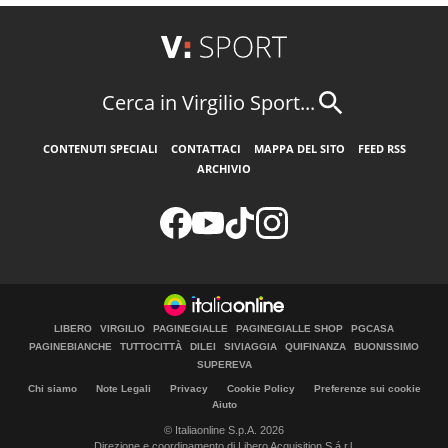
Cerca in Virgilio Sport...
CONTENUTI SPECIALI
CONTATTACI
MAPPA DEL SITO
FEED RSS
ARCHIVIO
LIBERO
VIRGILIO
PAGINEGIALLE
PAGINEGIALLE SHOP
PGCASA
PAGINEBIANCHE
TUTTOCITTÀ
DILEI
SIVIAGGIA
QUIFINANZA
BUONISSIMO
SUPEREVA
Chi siamo
Note Legali
Privacy
Cookie Policy
Preferenze sui cookie
Aiuto
© Italiaonline S.p.A. 2026
Direzione e coordinamento di Libero Acquisition S.á r.l.