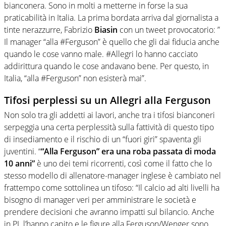
bianconera. Sono in molti a metterne in forse la sua
praticabilità in Italia. La prima bordata arriva dal giornalista a
tinte nerazzurre, Fabrizio
Biasin
con un tweet provocatorio: ”
Il manager “alla #Ferguson” è quello che gli dai fiducia anche
quando le cose vanno male. #Allegri lo hanno cacciato
addirittura quando le cose andavano bene. Per questo, in
Italia, “alla #Ferguson” non esisterà mai”.
Tifosi perplessi su un Allegri alla Ferguson
Non solo tra gli addetti ai lavori, anche tra i tifosi bianconeri
serpeggia una certa perplessità sulla fattività di questo tipo
di insediamento e il rischio di un “fuori giri” spaventa gli
juventini. “
“Alla Ferguson” era una roba passata di moda
10 anni”
è uno dei temi ricorrenti, così come il fatto che lo
stesso modello di allenatore-manager inglese è cambiato nel
frattempo come sottolinea un tifoso: “Il calcio ad alti livelli ha
bisogno di manager veri per amministrare le società e
prendere decisioni che avranno impatti sul bilancio. Anche
in PL l’hanno capito e le figure alla Ferguson/Wenger sono