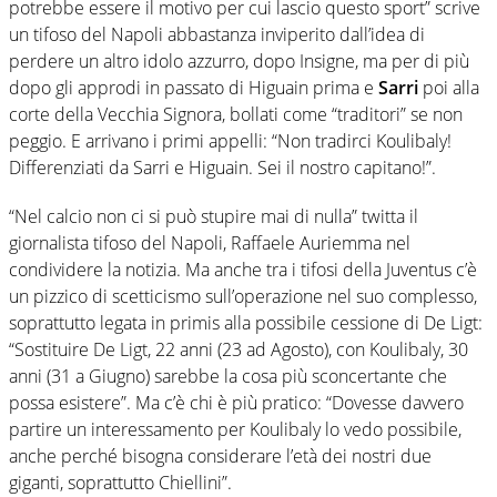
potrebbe essere il motivo per cui lascio questo sport” scrive
un tifoso del Napoli abbastanza inviperito dall’idea di
perdere un altro idolo azzurro, dopo Insigne, ma per di più
dopo gli approdi in passato di Higuain prima e
Sarri
poi alla
corte della Vecchia Signora, bollati come “traditori” se non
peggio. E arrivano i primi appelli: “Non tradirci Koulibaly!
Differenziati da Sarri e Higuain. Sei il nostro capitano!”.
“Nel calcio non ci si può stupire mai di nulla” twitta il
giornalista tifoso del Napoli, Raffaele Auriemma nel
condividere la notizia. Ma anche tra i tifosi della Juventus c’è
un pizzico di scetticismo sull’operazione nel suo complesso,
soprattutto legata in primis alla possibile cessione di De Ligt:
“Sostituire De Ligt, 22 anni (23 ad Agosto), con Koulibaly, 30
anni (31 a Giugno) sarebbe la cosa più sconcertante che
possa esistere”. Ma c’è chi è più pratico: “Dovesse davvero
partire un interessamento per Koulibaly lo vedo possibile,
anche perché bisogna considerare l’età dei nostri due
giganti, soprattutto Chiellini”.