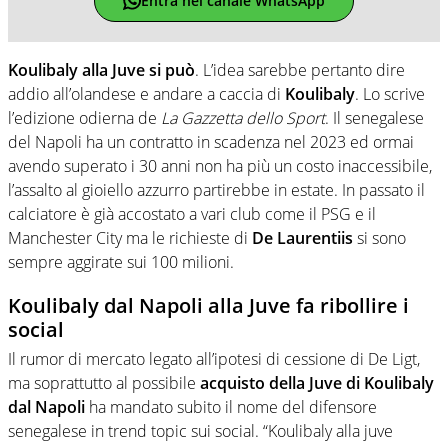
Entra nel canale WhatsApp
Koulibaly alla Juve si può
. L’idea sarebbe pertanto dire
addio all’olandese e andare a caccia di
Koulibaly
. Lo scrive
l’edizione odierna de
La Gazzetta dello Sport
. Il senegalese
del Napoli ha un contratto in scadenza nel 2023 ed ormai
avendo superato i 30 anni non ha più un costo inaccessibile,
l’assalto al gioiello azzurro partirebbe in estate. In passato il
calciatore è già accostato a vari club come il PSG e il
Manchester City ma le richieste di
De Laurentiis
si sono
sempre aggirate sui 100 milioni.
Koulibaly dal Napoli alla Juve fa ribollire i
social
Il rumor di mercato legato all’ipotesi di cessione di De Ligt,
ma soprattutto al possibile
acquisto della Juve di Koulibaly
dal Napoli
ha mandato subito il nome del difensore
senegalese in trend topic sui social. “Koulibaly alla juve