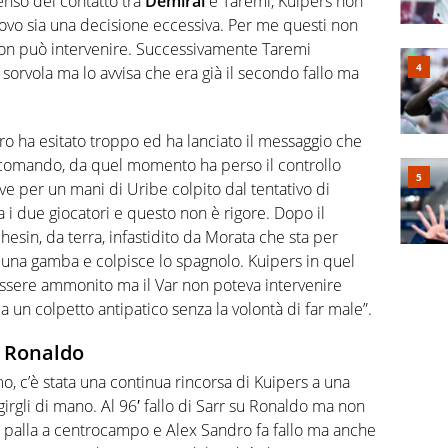
penso del contatto tra
Demiral
e Taremi, Kuipers non
trovo sia una decisione eccessiva. Per me questi non
r non può intervenire. Successivamente Taremi
sorvola ma lo avvisa che era già il secondo fallo ma
itro ha esitato troppo ed ha lanciato il messaggio che
omando, da quel momento ha perso il controllo
Juve per un mani di Uribe colpito dal tentativo di
a i due giocatori e questo non è rigore. Dopo il
hesin, da terra, infastidito da Morata che sta per
a una gamba e colpisce lo spagnolo. Kuipers in quel
essere ammonito ma il Var non poteva intervenire
 un colpetto antipatico senza la volontà di far male”.
u Ronaldo
, c’è stata una continua rincorsa di Kuipers a una
girgli di mano. Al 96′ fallo di Sarr su Ronaldo ma non
e palla a centrocampo e Alex Sandro fa fallo ma anche