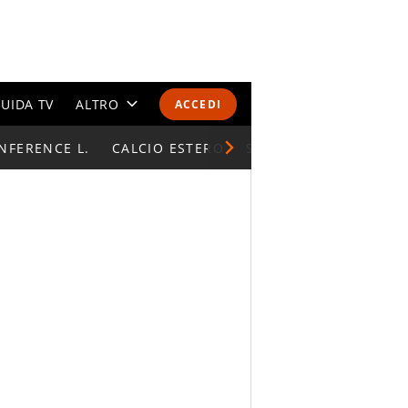
UIDA TV
ALTRO
ACCEDI
NFERENCE L.
CALENDARI E CLASSIFICHE
CALCIO ESTERO
SUPERCOPPA ITALIAN
ALTRI SPORT
MONDIALI 2026
OLIMPIADI
GOSSIP
LIFESTYLE