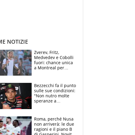
ME NOTIZIE
Zverev, Fritz,
Medvedev e Cobolli
fuori: chance unica
a Montreal per
Musetti, Jodar e
Fonseca. Sascha
attacca le palline
Bezzecchi fa il punto
sulle sue condizioni:
"Non nutro molte
speranze a
Silverstone". Ma
promette battaglia
da Aragon
Roma, perché Nusa
non arriverà: le due
ragioni e il piano B
di Gasperini. Novità