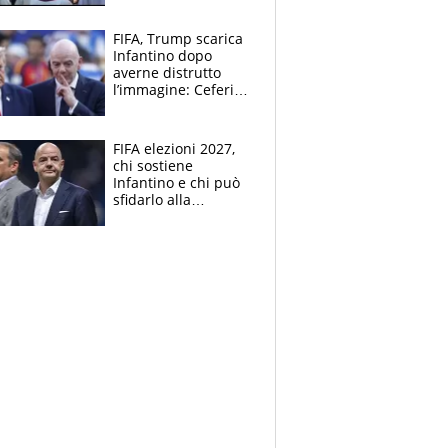
FIFA, Trump scarica
Infantino dopo
averne distrutto
l’immagine: Ceferin
sceglie la
Supercoppa per il
contrattacco
FIFA elezioni 2027,
chi sostiene
Infantino e chi può
sfidarlo alla
presidenza: la
nuova geografia del
calcio