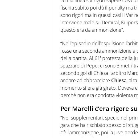
la mia linea sui rigori sapete cosa 
fischia subito poi dà il penalty ma 
sono rigori ma in questi casi il Va
interviene male su Demiral, Kuipers 
questo era da ammonizione”.
“Nell’episodio dell’espulsione l’arb
fosse una seconda ammonizione a c
della partita. Al 61′ protesta della 
spazzare di Pepe: ci sono 3 metri tr
secondo gol di Chiesa l’arbitro Marc
andare ad abbracciare
Chiesa
, alz
momento si era già girato. Doveva 
perché non era condotta violenta ma
Per Marelli c’era rigore s
“Nei supplementari, specie nel primo
gara che ha rischiato spesso di sfug
c’è l’ammonizione, poi la Juve perd