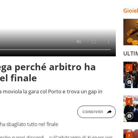
Gioie
ULTI
ega perché arbitro ha
el finale
a moviola la gara col Porto e trova un gap in
CONDIVIDI
ha sbagliato tutto nel finale
che pareri discordi – sull’arbitraggio di Kuipers ieri