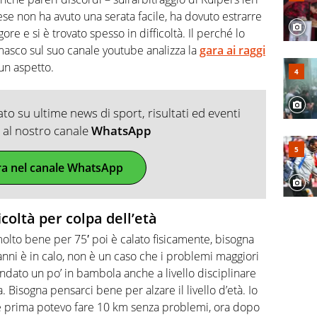
dese non ha avuto una serata facile, ha dovuto estrarre
gore e si è trovato spesso in difficoltà. Il perché lo
omasco sul suo canale youtube analizza la
gara ai raggi
un aspetto.
o su ultime news di sport, risultati ed eventi
ti al nostro canale
WhatsApp
ra nel canale WhatsApp
icoltà per colpa dell’età
molto bene per 75′ poi è calato fisicamente, bisogna
 anni è in calo, non è un caso che i problemi maggiori
andato un po’ in bambola anche a livello disciplinare
a. Bisogna pensarci bene per alzare il livello d’età. Io
e prima potevo fare 10 km senza problemi, ora dopo