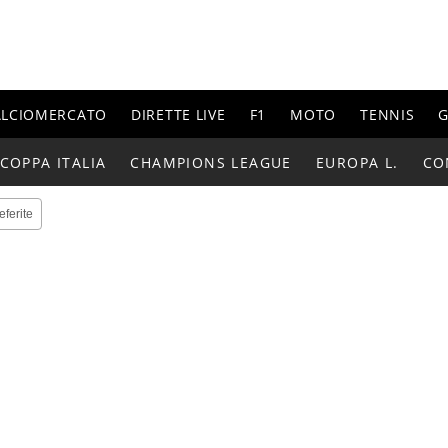
ALCIOMERCATO
DIRETTE LIVE
F1
MOTO
TENNIS
G
COPPA ITALIA
CHAMPIONS LEAGUE
EUROPA L.
CO
eferite