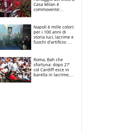
Casa Milan è
commovente:
maglie, bandiere,
sciarpe, lacrime e
bigliettini
Napoli è mille colori:
per i 100 anni di
storia luci, lacrime e
fuochi d'artificio: De
Laurentiis salta al
coro anti-Juve
Roma, Bah che
sfortuna: dopo 27'
col Cardiff esce in
barella in lacrime,
Dybala rigore da
schiaffi, i giallorossi
prendono 3 gol in
45'