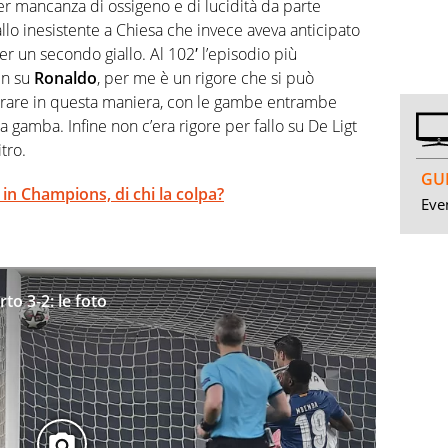
er mancanza di ossigeno e di lucidità da parte
 fallo inesistente a Chiesa che invece aveva anticipato
per un secondo giallo. Al 102′ l’episodio più
in su
Ronaldo
, per me è un rigore che si può
trare in questa maniera, con le gambe entrambe
a gamba. Infine non c’era rigore per fallo su De Ligt
tro.
GUI
n Champions, di chi la colpa?
Even
o 3-2: le foto