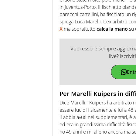
in Juventus-Porto. Il fischietto olan
parecchi cartellini, ha fischiato un ri
spiega Luca Marelli. L’ex arbitro c
X
ma soprattutto
calca la mano
su 
Vuoi essere sempre aggiornat
live? Iscrivi
Ent
Per Marelli Kuipers in diff
Dice Marelli: “Kuipers ha arbitrato 
essere lucidi fisicamente e lui a 48
li abbia avuti nei supplementari, è 
ed era in grandissima difficoltà fisic
ho 49 anni e mi alleno ancora ma s