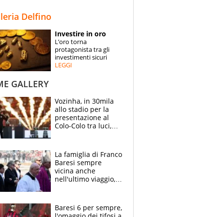
STORIE
lleria Delfino
SPECIALI
Investire in oro
L’oro torna
ESPERTI
protagonista tra gli
investimenti sicuri
LEGGI
CONTATTI
ME GALLERY
Vozinha, in 30mila
allo stadio per la
presentazione al
Colo-Colo tra luci,
spettacolo, elicotteri
e paracadutisti
La famiglia di Franco
Baresi sempre
vicina anche
nell'ultimo viaggio,
la moglie Maura, i
figli e i suoi cari
circondati
Baresi 6 per sempre,
dall'affetto dei tifosi
l'omaggio dei tifosi a