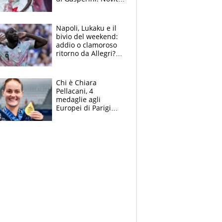
su Pellegrini e
Cacciamani
Napoli, Lukaku e il
bivio del weekend:
addio o clamoroso
ritorno da Allegri?
Gli scenari
Chi è Chiara
Pellacani, 4
medaglie agli
Europei di Parigi
2026, papà
Giampaolo
giornalista, mamma
insegnante e il
fratello calciatore