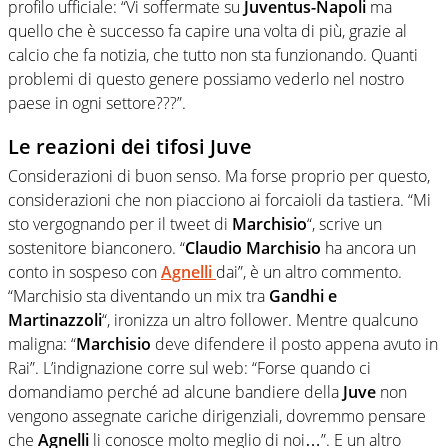
profilo ufficiale: “
Vi soffermate su
Juventus-Napoli
ma
quello che è successo fa capire una volta di più, grazie al
calcio che fa notizia, che tutto non sta funzionando. Quanti
problemi di questo genere possiamo vederlo nel nostro
paese in ogni settore???”.
Le reazioni dei tifosi Juve
Considerazioni di buon senso. Ma forse proprio per questo,
considerazioni che non piacciono ai forcaioli da tastiera. “Mi
sto vergognando per il tweet di
Marchisio
“, scrive un
sostenitore bianconero. “
Claudio Marchisio
ha ancora un
conto in sospeso con
Agnelli
dai”, è un altro commento.
“Marchisio sta diventando un mix tra
Gandhi e
Martinazzoli
“, ironizza un altro follower. Mentre qualcuno
maligna: “
Marchisio
deve difendere il posto appena avuto in
Rai”. L’indignazione corre sul web: “Forse quando ci
domandiamo perché ad alcune bandiere della
Juve
non
vengono assegnate cariche dirigenziali, dovremmo pensare
che
Agnelli
li conosce molto meglio di noi…”. E un altro