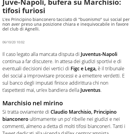
Juve-Napoli, bufera su Marchisio:
tifosi furiosi
L'ex Principino bianconero tacciato di "buonismo" sui social per
non aver preso una posizione chiara e inequivocabile in favore
del club di Agnelli.
06/10/20 10:02
Il caso legato alla mancata disputa di
Juventus-Napoli
continua a far discutere. In attesa dei giudizi sportivi e di
eventuali decisioni dei vertici di
Figc e Lega,
è il tribunale
dei social a improvvisare processi e a emettere verdetti. E
sul banco degli imputati finisce addirittura chi non
t’aspettesti mai, un’ex bandiera della
Juventus
.
Marchisio nel mirino
Si tratta ovviamente di
Claudio Marchisio, Principino
bianconero
ultimamente un po’ ribelle nei giudizi e nei
commenti, almeno a detta di molti tifosi bianconeri. Tanti i
Tweet dedicati alla vicenda dall’ex centrocampista,