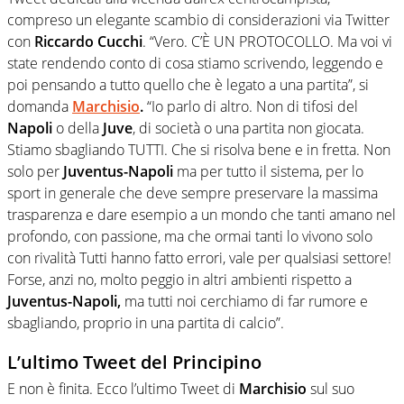
compreso un elegante scambio di considerazioni via Twitter
con
Riccardo Cucchi
. “Vero. C’È UN PROTOCOLLO. Ma voi vi
state rendendo conto di cosa stiamo scrivendo, leggendo e
poi pensando a tutto quello che è legato a una partita”, si
domanda
Marchisio
.
“Io parlo di altro. Non di tifosi del
Napoli
o della
Juve
, di società o una partita non giocata.
Stiamo sbagliando TUTTI. Che si risolva bene e in fretta. Non
solo per
Juventus-Napoli
ma per tutto il sistema, per lo
sport in generale che deve sempre preservare la massima
trasparenza e dare esempio a un mondo che tanti amano nel
profondo, con passione, ma che ormai tanti lo vivono solo
con rivalità Tutti hanno fatto errori, vale per qualsiasi settore!
Forse, anzi no, molto peggio in altri ambienti rispetto a
Juventus-Napoli,
ma tutti noi cerchiamo di far rumore e
sbagliando, proprio in una partita di calcio”.
L’ultimo Tweet del Principino
E non è finita. Ecco l’ultimo Tweet di
Marchisio
sul suo