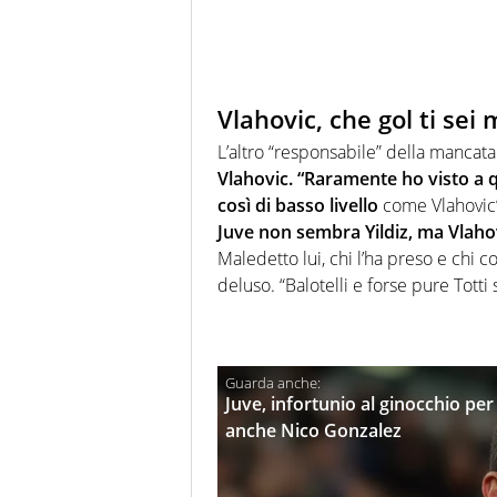
Vlahovic, che gol ti se
L’altro “responsabile” della mancata v
Vlahovic. “Raramente ho visto a q
così di basso livello
come Vlahovic
Juve non sembra Yildiz, ma Vlaho
Maledetto lui, chi l’ha preso e chi co
deluso. “Balotelli e forse pure Tott
Juve, infortunio al ginocchio p
anche Nico Gonzalez