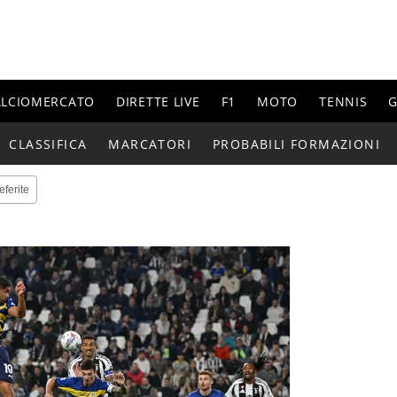
ALCIOMERCATO
DIRETTE LIVE
F1
MOTO
TENNIS
G
CLASSIFICA
MARCATORI
PROBABILI FORMAZIONI
eferite