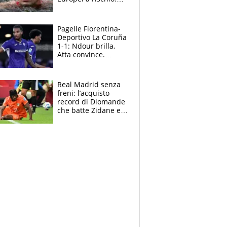
allenamenti fermi,
cosa succede
adesso
Pagelle Fiorentina-
Deportivo La Coruña
1-1: Ndour brilla,
Atta convince.
Pongracic rovina
tutto nel finale
Real Madrid senza
freni: l’acquisto
record di Diomande
che batte Zidane e
Ronaldo. Vinicius
rinnova: le cifre