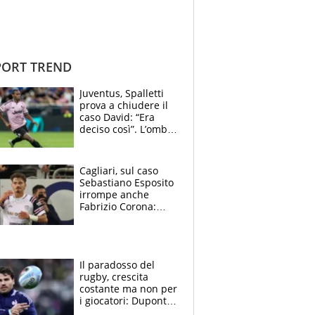
ORT TREND
Juventus, Spalletti
prova a chiudere il
caso David: “Era
deciso così”. L’ombra
di Zirkzee e la
sentenza dei tifosi
Cagliari, sul caso
Sebastiano Esposito
irrompe anche
Fabrizio Corona:
“Ecco cosa è
successo, ho le
prove”
Il paradosso del
rugby, crescita
costante ma non per
i giocatori: Dupont
(il più pagato al