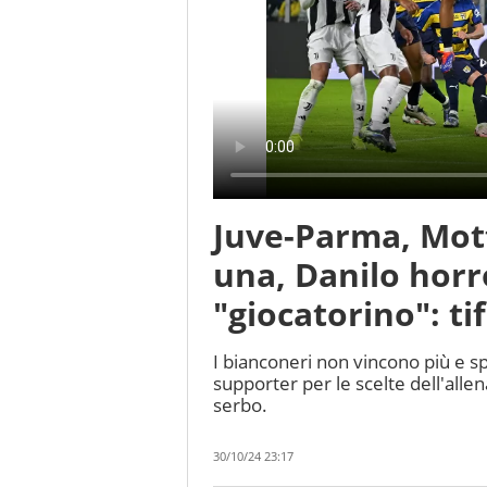
Juve-Parma, Mot
una, Danilo horr
"giocatorino": ti
I bianconeri non vincono più e s
supporter per le scelte dell'allena
serbo.
30/10/24 23:17