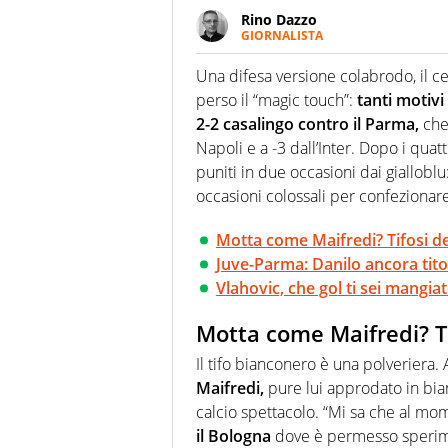
Rino Dazzo
GIORNALISTA
Se mai ci fosse modo di traslare
farebbe parte. Non si perde un
Una difesa versione colabrodo, il c
curve
perso il “magic touch”:
tanti motivi
2-2 casalingo contro il Parma,
che 
Napoli e a -3 dall’Inter. Dopo i quatt
puniti in due occasioni dai gialloblu
occasioni colossali per confezionare
Motta come Maifredi? Tifosi de
Juve-Parma: Danilo ancora titol
Vlahovic, che gol ti sei mangi
Motta come Maifredi? Ti
Il tifo bianconero è una polveriera.
Maifredi,
pure lui approdato in bian
calcio spettacolo. “Mi sa che al mo
il Bologna
dove è permesso sperimen