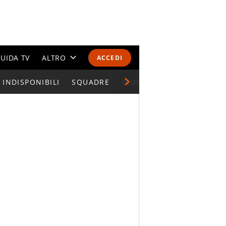
UIDA TV
ALTRO
ACCEDI
INDISPONIBILI
CALENDARI E CLASSIFICHE
SQUADRE
GIOCATORI SERIE A
ALTRI SPORT
MONDIALI 2026
OLIMPIADI
GOSSIP
LIFESTYLE