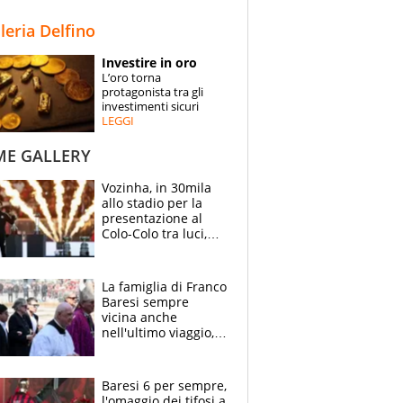
STORIE
lleria Delfino
SPECIALI
Investire in oro
L’oro torna
ESPERTI
protagonista tra gli
investimenti sicuri
LEGGI
CONTATTI
ME GALLERY
Vozinha, in 30mila
allo stadio per la
presentazione al
Colo-Colo tra luci,
spettacolo, elicotteri
e paracadutisti
La famiglia di Franco
Baresi sempre
vicina anche
nell'ultimo viaggio,
la moglie Maura, i
figli e i suoi cari
circondati
Baresi 6 per sempre,
dall'affetto dei tifosi
l'omaggio dei tifosi a