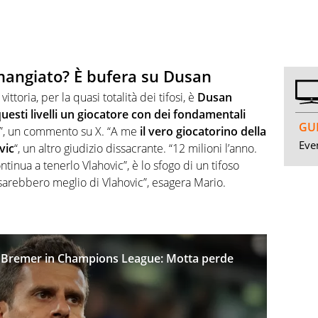
i mangiato? È bufera su Dusan
ittoria, per la quasi totalità dei tifosi, è
Dusan
uesti livelli un giocatore con dei fondamentali
GUI
”, un commento su X. “A me
il vero giocatorino della
Even
vic
“, un altro giudizio dissacrante. “12 milioni l’anno.
ntinua a tenerlo Vlahovic”, è lo sfogo di un tifoso
i sarebbero meglio di Vlahovic”, esagera Mario.
er Bremer in Champions League: Motta perde