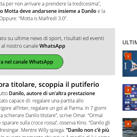
ta per non arrivare a prendere la tredicesima”,
o Motta deve andarsene insieme a Danilo
e la
 Oppure: “Motta is Maifredi 3.0”.
o su ultime news di sport, risultati ed eventi
ULTI
ti al nostro canale
WhatsApp
ra nel canale WhatsApp
a titolare, scoppia il putiferio
tutto
Danilo, autore di un’altra prestazione
stato capace di: regalare una partita allo
ore all’Inter, regalare un gol al Parma. In 7 giorni
a schierare Danilo titolare”, scrive Omar. “Ormai
parare sulla croce rossa”, osserva Kino. “Danilo gli
e Bresingar. Mentre Willy spiega:
“Danilo non c’è più