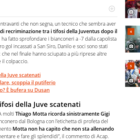
 il glossario del calcio in una nicchia di esperti, lui ne
a svista arbitrale né gli umori social del mondo delle
entravanti che non segna, un tecnico che sembra aver
 di recriminazione tra i tifosi della Juventus dopo il
ha fatto sprofondare i bianconeri a -7 dalla capolista
ro gol incassati a San Siro, Danilo e soci sono stati
: che nel finale hanno sciupato a più riprese altre
 il colpaccio.
lla Juve scatenati
are, scoppia il putiferio
ato? È bufera su Dusan
fosi della Juve scatenati
 A molti
Thiago Motta ricorda sinistramente Gigi
conero dal Bologna con l’etichetta di profeta del
mento
Motta non ha capito che non sta allenando
tare e fare gli splendidi”, il commento di Acap.