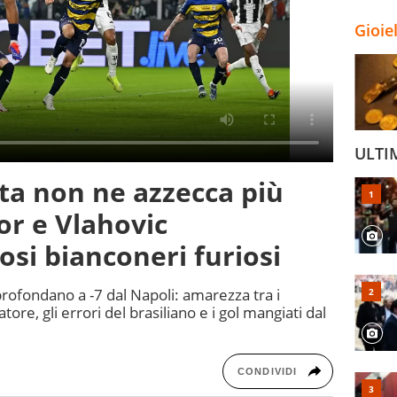
Gioie
ULTI
ta non ne azzecca più
or e Vlahovic
fosi bianconeri furiosi
profondano a -7 dal Napoli: amarezza tra i
tore, gli errori del brasiliano e i gol mangiati dal
CONDIVIDI