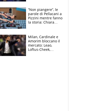
mondo) guadagna
solo 1,4 milioni
“Non piangere”, le
all'anno
parole di Pellacani a
Pizzini mentre fanno
la storia: Chiara
batte anche il
record di Ceccon
Milan, Cardinale e
Amorim bloccano il
mercato: Leao,
Loftus-Cheek,
Estupinian e
Gimenez in bilico,
Soulè e Osorio nel
mirino