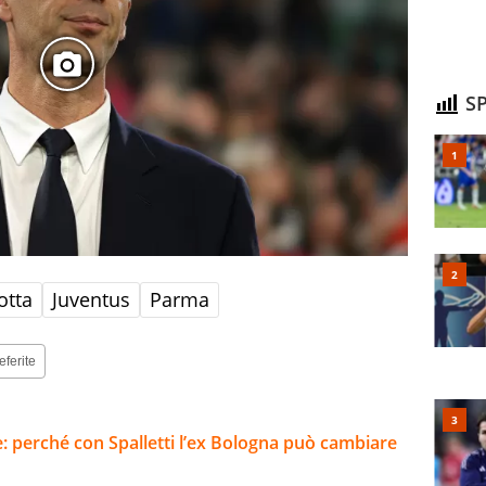
SP
otta
Juventus
Parma
eferite
e: perché con Spalletti l’ex Bologna può cambiare