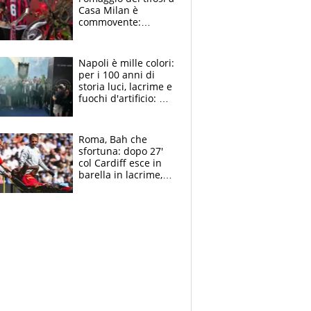
Casa Milan è
commovente:
maglie, bandiere,
sciarpe, lacrime e
bigliettini
Napoli è mille colori:
per i 100 anni di
storia luci, lacrime e
fuochi d'artificio: De
Laurentiis salta al
coro anti-Juve
Roma, Bah che
sfortuna: dopo 27'
col Cardiff esce in
barella in lacrime,
Dybala rigore da
schiaffi, i giallorossi
prendono 3 gol in
45'