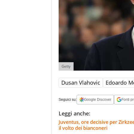
Getty
Dusan Vlahovic
Edoardo M
Seguici su:
Google Discover
Fonti pr
Leggi anche:
Juventus, ore decisive per Zirkze
il volto dei bianconeri