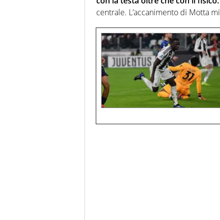
con la testa oltre che con il fisico.
centrale. L’accanimento di Motta mi