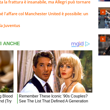
lta la frattura è insanabile, ma Allegri può tornare
ché l'affare col Manchester United è possibile: un
la Juventus