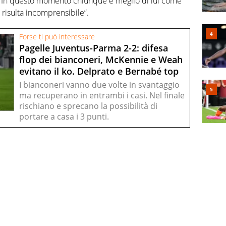
In questo momento chiunque è meglio di lui come
 risulta incomprensibile”.
Forse ti può interessare
Pagelle Juventus-Parma 2-2: difesa
flop dei bianconeri, McKennie e Weah
evitano il ko. Delprato e Bernabé top
I bianconeri vanno due volte in svantaggio
ma recuperano in entrambi i casi. Nel finale
rischiano e sprecano la possibilità di
portare a casa i 3 punti.