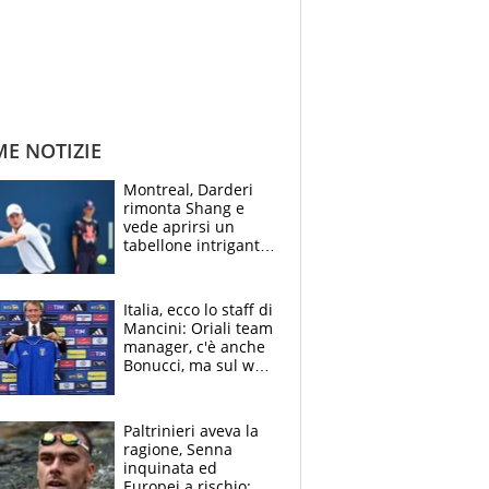
ME NOTIZIE
Montreal, Darderi
rimonta Shang e
vede aprirsi un
tabellone intrigante:
"Penso solo a
Borges, ma sono
felice del mio livello"
Italia, ecco lo staff di
Mancini: Oriali team
manager, c'è anche
Bonucci, ma sul web
infuria la polemica
Paltrinieri aveva la
ragione, Senna
inquinata ed
Europei a rischio: