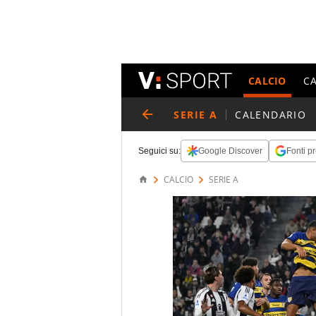
CALCIO
C
SERIE A
CALENDARIO
Seguici su:
Google Discover
Fonti pr
CALCIO
SERIE A