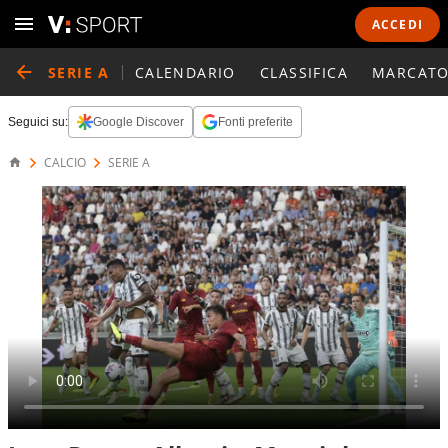
ACCEDI
SERIE A
CALENDARIO
CLASSIFICA
MARCATO
Seguici su:
Google Discover
Fonti preferite
CALCIO
SERIE A