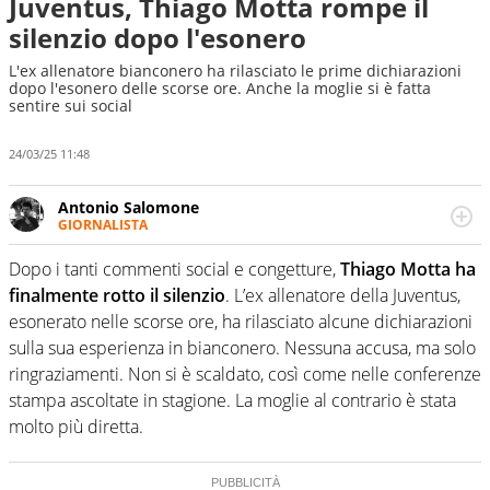
Juventus, Thiago Motta rompe il
silenzio dopo l'esonero
L'ex allenatore bianconero ha rilasciato le prime dichiarazioni
dopo l'esonero delle scorse ore. Anche la moglie si è fatta
sentire sui social
24/03/25 11:48
Antonio Salomone
GIORNALISTA
Giornalista pubblicista. Lo affascinano, da sempre, le
categorie minori e i talenti in erba. Ha fiuto per la notizia
Dopo i tanti commenti social e congetture,
Thiago Motta ha
e per gli emergenti. Calcio, basket, motori: ci pensa lui
finalmente rotto il silenzio
. L’ex allenatore della Juventus,
esonerato nelle scorse ore, ha rilasciato alcune dichiarazioni
sulla sua esperienza in bianconero. Nessuna accusa, ma solo
ringraziamenti. Non si è scaldato, così come nelle conferenze
stampa ascoltate in stagione. La moglie al contrario è stata
molto più diretta.