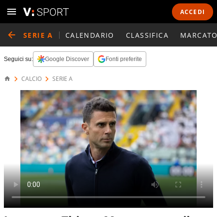
ACCEDI
SERIE A
CALENDARIO
CLASSIFICA
MARCATO
Seguici su:
Google Discover
Fonti preferite
CALCIO
SERIE A