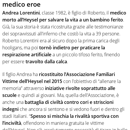
medico eroe
Andrea Lorentini
, classe 1982, è figlio di Roberto, il
medico
morto all’Heysel per salvare la vita a un bambino ferito
.
Già, la sua storia è stata ricostruita grazie alle testimonianze
dei sopravvissuti all’inferno che costò la vita a 39 persone.
Roberto Lorentini era al sicuro dopo la prima carica degli
hooligans, ma poi
tornò indietro per praticare la
respirazione artificiale
a un piccolo tifoso ferito, finendo
per essere
travolto dalla calca
.
Il figlio Andrea ha
ricostituito l’Associazione Familiari
Vittime dell’Heysel nel 2015
con l’obiettivo di “allenare la
memoria” attraverso
iniziative rivolte soprattutto alle
scuole
e quindi ai giovani. Ma, quella dell’Associazione, è
anche una
battaglia di civiltà contro cori e striscioni
indegni
che ancora si sentono e si vedono fuori e dentro gli
stadi italiani. “
Spesso si mischia la rivalità sportiva con
l’inciviltà
, offendono in maniera gratuita le vittime