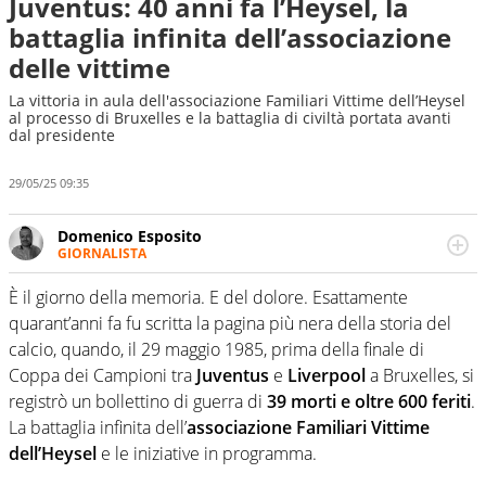
Juventus: 40 anni fa l’Heysel, la
battaglia infinita dell’associazione
delle vittime
La vittoria in aula dell'associazione Familiari Vittime dell’Heysel
al processo di Bruxelles e la battaglia di civiltà portata avanti
dal presidente
29/05/25 09:35
Domenico Esposito
GIORNALISTA
Da vent’anni in campo e sul campo per vivere ogni evento
in tutte le sue sfaccettature. Passione smisurata per il
È il giorno della memoria. E del dolore. Esattamente
calcio e per la sfera di cuoio. Il pallone è una cosa
quarant’anni fa fu scritta la pagina più nera della storia del
serissima, guai a dirgli di no
calcio, quando, il 29 maggio 1985, prima della finale di
Coppa dei Campioni tra
Juventus
e
Liverpool
a Bruxelles, si
registrò un bollettino di guerra di
39 morti e oltre 600 feriti
.
La battaglia infinita dell’
associazione Familiari Vittime
dell’Heysel
e le iniziative in programma.