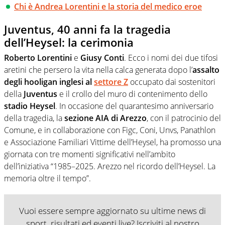
Chi è Andrea Lorentini e la storia del medico eroe
Juventus, 40 anni fa la tragedia
dell’Heysel: la cerimonia
Roberto Lorentini
e
Giusy Conti
. Ecco i nomi dei due tifosi
aretini che persero la vita nella calca generata dopo l’
assalto
degli hooligan inglesi al
settore Z
occupato dai sostenitori
della
Juventus
e il crollo del muro di contenimento dello
stadio Heysel
. In occasione del quarantesimo anniversario
della tragedia, la
sezione AIA di Arezzo
, con il patrocinio del
Comune, e in collaborazione con Figc, Coni, Unvs, Panathlon
e Associazione Familiari Vittime dell’Heysel, ha promosso una
giornata con tre momenti significativi nell’ambito
dell’iniziativa “1985–2025. Arezzo nel ricordo dell’Heysel. La
memoria oltre il tempo”.
Vuoi essere sempre aggiornato su ultime news di
sport, risultati ed eventi live? Iscriviti al nostro