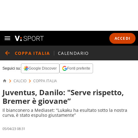
ACCEDI
COPPA ITALIA
CALENDARIO
Seguici su:
Google Discover
Fonti preferite
CALCIO
COPPA ITALIA
Juventus, Danilo: "Serve rispetto,
Bremer è giovane”
Il bianconero a Mediaset: “Lukaku ha esultato sotto la nostra
curva, è stato espulso giustamente”
05/04/23 08:31