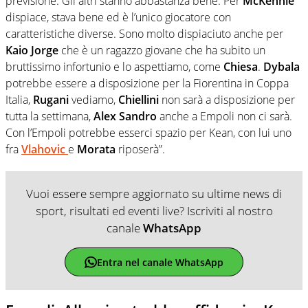
previsione. Gli altri stanno abbastanza bene. Per
McKennie
dispiace, stava bene ed è l’unico giocatore con
caratteristiche diverse. Sono molto dispiaciuto anche per
Kaio Jorge
che è un ragazzo giovane che ha subito un
bruttissimo infortunio e lo aspettiamo, come
Chiesa
.
Dybala
potrebbe essere a disposizione per la Fiorentina in Coppa
Italia,
Rugani
vediamo,
Chiellini
non sarà a disposizione per
tutta la settimana,
Alex Sandro
anche a Empoli non ci sarà.
Con l’Empoli potrebbe esserci spazio per Kean, con lui uno
fra
Vlahovic
e
Morata
riposerà”.
Vuoi essere sempre aggiornato su ultime news di
sport, risultati ed eventi live? Iscriviti al nostro
canale
WhatsApp
Entra nel canale WhatsApp