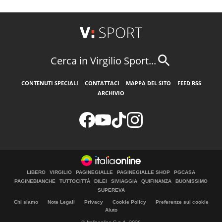
Cerca in Virgilio Sport...
CONTENUTI SPECIALI
CONTATTACI
MAPPA DEL SITO
FEED RSS
ARCHIVIO
LIBERO
VIRGILIO
PAGINEGIALLE
PAGINEGIALLE SHOP
PGCASA
PAGINEBIANCHE
TUTTOCITTÀ
DILEI
SIVIAGGIA
QUIFINANZA
BUONISSIMO
SUPEREVA
Chi siamo
Note Legali
Privacy
Cookie Policy
Preferenze sui cookie
Aiuto