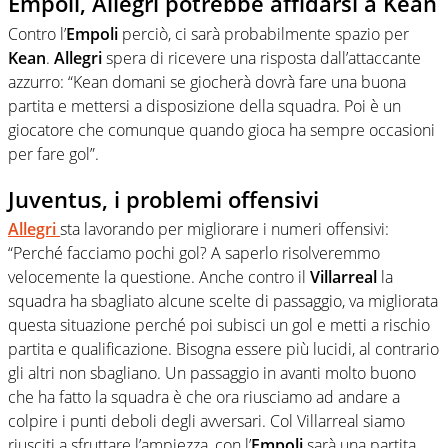
Empoli, Allegri potrebbe affidarsi a Kean
Contro l’
Empoli
perciò, ci sarà probabilmente spazio per
Kean
.
Allegri
spera di ricevere una risposta dall’attaccante
azzurro: “Kean domani se giocherà dovrà fare una buona
partita e mettersi a disposizione della squadra. Poi è un
giocatore che comunque quando gioca ha sempre occasioni
per fare gol”.
Juventus, i problemi offensivi
Allegri
sta lavorando per migliorare i numeri offensivi:
“Perché facciamo pochi gol? A saperlo risolveremmo
velocemente la questione. Anche contro il
Villarreal
la
squadra ha sbagliato alcune scelte di passaggio, va migliorata
questa situazione perché poi subisci un gol e metti a rischio
partita e qualificazione. Bisogna essere più lucidi, al contrario
gli altri non sbagliano. Un passaggio in avanti molto buono
che ha fatto la squadra è che ora riusciamo ad andare a
colpire i punti deboli degli avversari. Col Villarreal siamo
riusciti a sfruttare l’ampiezza, con l’
Empoli
sarà una partita