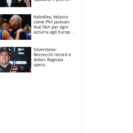
figlio di Amadeus e
Sanremo sullo
sfondo
Italvolley, Velasco
come Phil Jackson:
due libri per ogni
azzurra agli Europei.
Quello per Sylla è
“geniale”
Silverstone:
Bezzecchi record e
dolori, Bagnaia
spera
nell'antidolorifico,
Marquez si tira fuori
e vota Aprilia