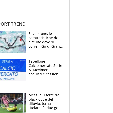
ORT TREND
Silverstone, le
caratteristiche del
circuito dove si
corre il Gp di Gran
Bretagna del
Motomondiale
Tabellone
Calciomercato Serie
A. Movimenti,
acquisti e cessioni:
estate 2026-27
Messi più forte del
black out e del
diluvio: torna
titolare, fa due gol e
un assist e trascina