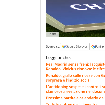
123RF
Seguici su:
Google Discover
Fonti pr
Leggi anche:
Real Madrid senza freni: l’acqui
Ronaldo. Vinicius rinnova: le cifre
Ronaldo, giallo sulle nozze con Geo
sorpresa e l'indizio social
L'antidoping sospese i controlli s
clamorosa rivelazione nel docum
Prossime partite e calendario del
Tutte le notizie della Juventus