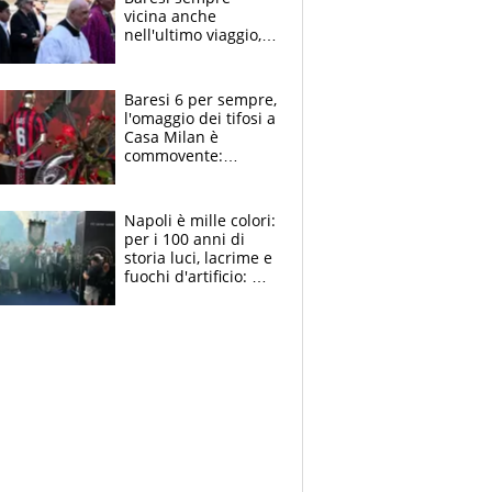
vicina anche
nell'ultimo viaggio,
la moglie Maura, i
figli e i suoi cari
circondati
Baresi 6 per sempre,
dall'affetto dei tifosi
l'omaggio dei tifosi a
Casa Milan è
commovente:
maglie, bandiere,
sciarpe, lacrime e
bigliettini
Napoli è mille colori:
per i 100 anni di
storia luci, lacrime e
fuochi d'artificio: De
Laurentiis salta al
coro anti-Juve