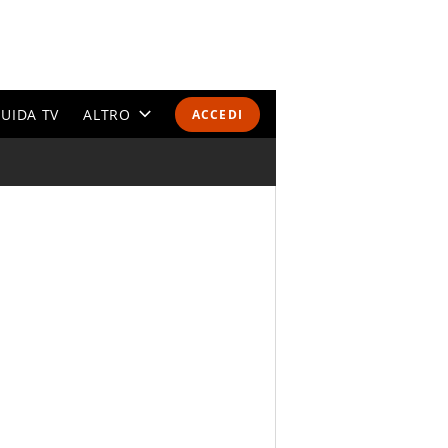
UIDA TV
ALTRO
ACCEDI
CALENDARI E CLASSIFICHE
ALTRI SPORT
MONDIALI 2026
OLIMPIADI
GOSSIP
LIFESTYLE