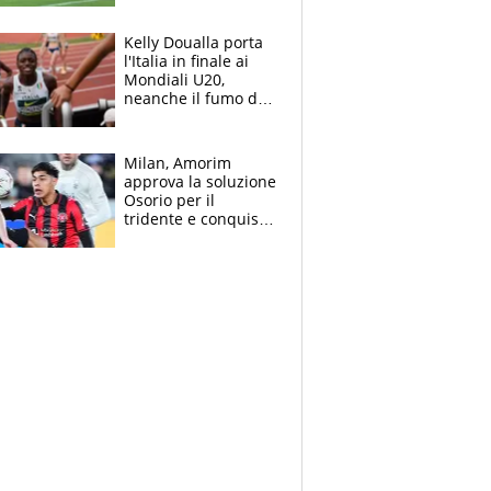
l'Inter Miami, altro
che ritiro
Kelly Doualla porta
l'Italia in finale ai
Mondiali U20,
neanche il fumo di
un incendio la frena
sui 100 metri
Milan, Amorim
approva la soluzione
Osorio per il
tridente e conquista
Jashari: la frecciata
dello svizzero all'ex
Allegri