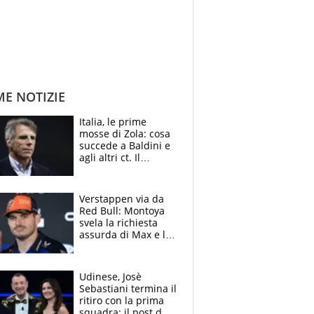
ME NOTIZIE
Italia, le prime
mosse di Zola: cosa
succede a Baldini e
agli altri ct. Il
Borussia tenta un
altro sgarbo agli
azzurri
Verstappen via da
Red Bull: Montoya
svela la richiesta
assurda di Max e lo
avverte: “Sicuro
Mercedes e
McLaren siano
Udinese, Josè
meglio?”
Sebastiani termina il
ritiro con la prima
squadra: il post del