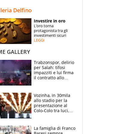
STORIE
lleria Delfino
SPECIALI
Investire in oro
L’oro torna
ESPERTI
protagonista tra gli
investimenti sicuri
LEGGI
CONTATTI
ME GALLERY
Trabzonspor, delirio
per Salah: tifosi
impazziti e lui firma
il contratto allo
stadio
Vozinha, in 30mila
allo stadio per la
presentazione al
Colo-Colo tra luci,
spettacolo, elicotteri
e paracadutisti
La famiglia di Franco
Baresi sempre