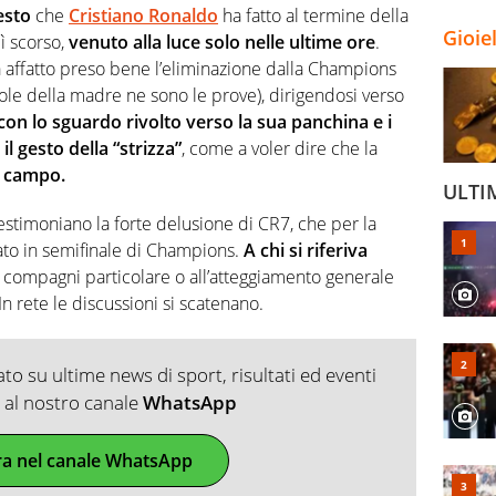
esto
che
Cristiano Ronaldo
ha fatto al termine della
Gioie
dì scorso,
venuto alla luce solo nelle ultime ore
.
 affatto preso bene l’eliminazione dalla Champions
arole della madre ne sono le prove), dirigendosi verso
con lo sguardo rivolto verso la sua panchina e i
 gesto della “strizza”
, come a voler dire che la
n campo.
ULTI
testimoniano la forte delusione di CR7, che per la
ato in semifinale di Champions.
A chi si riferiva
i compagni particolare o all’atteggiamento generale
In rete le discussioni si scatenano.
o su ultime news di sport, risultati ed eventi
ti al nostro canale
WhatsApp
ra nel canale WhatsApp