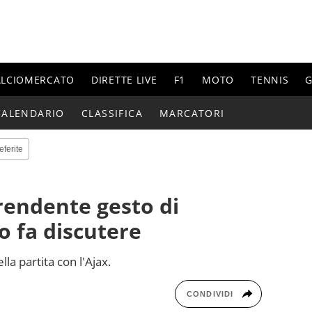
ALCIOMERCATO
DIRETTE LIVE
F1
MOTO
TENNIS
G
CALENDARIO
CLASSIFICA
MARCATORI
eferite
prendente gesto di
o fa discutere
a partita con l'Ajax.
CONDIVIDI