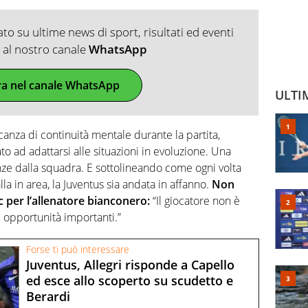
o su ultime news di sport, risultati ed eventi
ti al nostro canale
WhatsApp
ra nel canale WhatsApp
ULTI
anza di continuità mentale durante la partita,
o ad adattarsi alle situazioni in evoluzione. Una
ze dalla squadra. E sottolineando come ogni volta
la in area, la Juventus sia andata in affanno.
Non
c per l’allenatore bianconero:
“Il giocatore non è
e opportunità importanti.”
Forse ti può interessare
Juventus, Allegri risponde a Capello
ed esce allo scoperto su scudetto e
Berardi