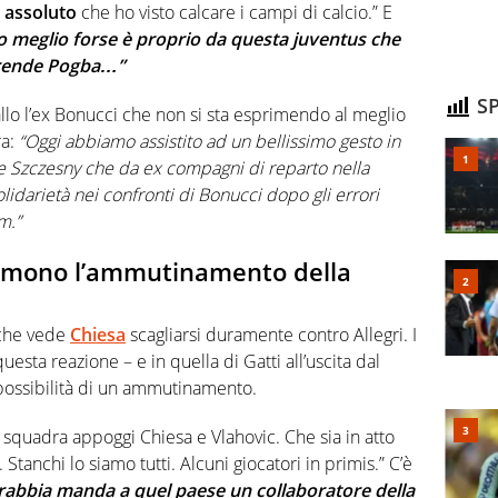
n assoluto
che ho visto calcare i campi di calcio.” E
 o meglio forse è proprio da questa juventus che
 prende Pogba…”
SP
allo l’ex Bonucci che non si sta esprimendo al meglio
ra:
“Oggi abbiamo assistito ad un bellissimo gesto in
e
Szczesny
che da ex compagni di reparto nella
lidarietà nei confronti di
Bonucci
dopo gli errori
im
.”
 temono l’ammutinamento della
 che vede
Chiesa
scagliarsi duramente contro Allegri. I
uesta reazione – e in quella di Gatti all’uscita dal
 possibilità di un ammutinamento.
 squadra appoggi Chiesa e Vlahovic. Che sia in atto
Stanchi lo siamo tutti. Alcuni giocatori in primis.” C’è
 rabbia manda a quel paese un collaboratore della