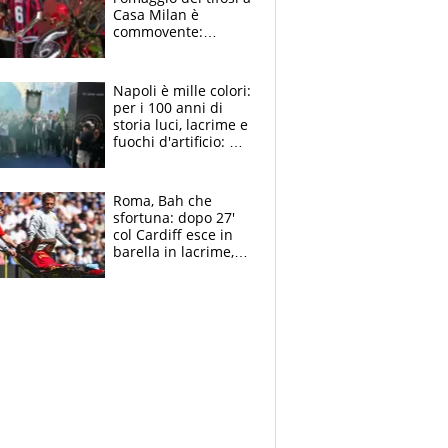
Casa Milan è
commovente:
maglie, bandiere,
sciarpe, lacrime e
bigliettini
Napoli è mille colori:
per i 100 anni di
storia luci, lacrime e
fuochi d'artificio: De
Laurentiis salta al
coro anti-Juve
Roma, Bah che
sfortuna: dopo 27'
col Cardiff esce in
barella in lacrime,
Dybala rigore da
schiaffi, i giallorossi
prendono 3 gol in
45'