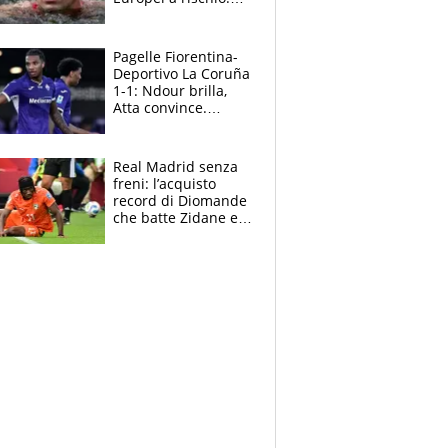
allenamenti fermi,
cosa succede
adesso
Pagelle Fiorentina-
Deportivo La Coruña
1-1: Ndour brilla,
Atta convince.
Pongracic rovina
tutto nel finale
Real Madrid senza
freni: l’acquisto
record di Diomande
che batte Zidane e
Ronaldo. Vinicius
rinnova: le cifre