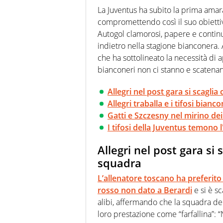
modo di concentrarsi sulle inte
La Juventus ha subito la prima amara
compromettendo così il suo obietti
Autogol clamorosi, papere e continu
indietro nella stagione bianconera. 
che ha sottolineato la necessità di 
bianconeri non ci stanno e scatena
Allegri nel post gara si scagli
Allegri traballa e i tifosi bian
Gatti e Szczesny nel mirino dei
I tifosi della Juventus temon
Allegri nel post gara si 
squadra
L’allenatore toscano ha preferito
rosso non dato a Berardi
e si è sc
alibi, affermando che la squadra d
loro prestazione come “farfallina”: