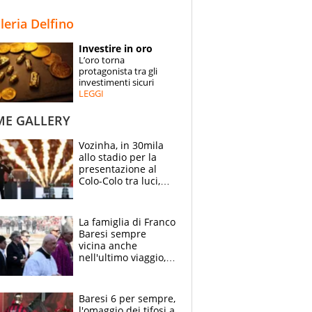
STORIE
lleria Delfino
SPECIALI
Investire in oro
L’oro torna
ESPERTI
protagonista tra gli
investimenti sicuri
LEGGI
CONTATTI
ME GALLERY
Vozinha, in 30mila
allo stadio per la
presentazione al
Colo-Colo tra luci,
spettacolo, elicotteri
e paracadutisti
La famiglia di Franco
Baresi sempre
vicina anche
nell'ultimo viaggio,
la moglie Maura, i
figli e i suoi cari
circondati
Baresi 6 per sempre,
dall'affetto dei tifosi
l'omaggio dei tifosi a