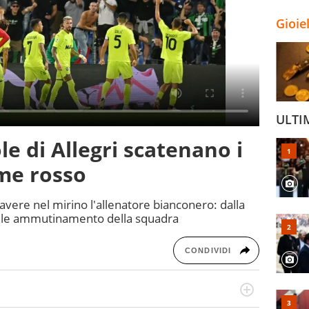
Gioie
ULTI
le di Allegri scatenano i
rme rosso
 avere nel mirino l'allenatore bianconero: dalla
ibile ammutinamento della squadra
CONDIVIDI
port in tutte le sfaccettature. Tocca l'apice quando ha