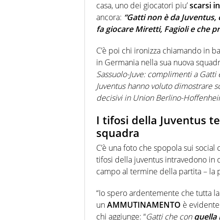
casa, uno dei giocatori piu’
scarsi i
ancora:
“Gatti non è da Juventus,
fa giocare Miretti, Fagioli e che
C’è poi chi ironizza chiamando in b
in Germania nella sua nuova squad
Sassuolo-Juve
: complimenti a
Gatti
Juventus
hanno voluto dimostrare so
decisivi in
Union Berlino-Hoffenhe
I tifosi della Juventus
squadra
C’è una foto che spopola sui social
tifosi della juventus intravedono in q
campo al termine della partita – la
“Io spero ardentemente che tutta la
un
AMMUTINAMENTO
è evidente. 
chi aggiunge: “
Gatti che con
quella