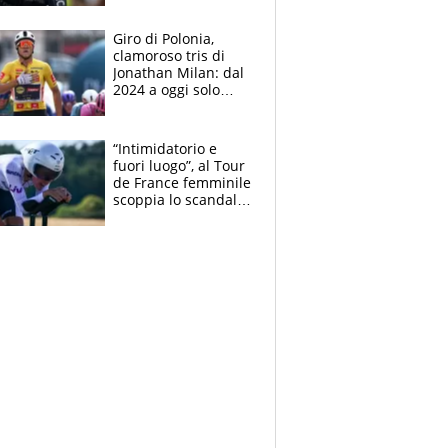
che beffa alla Vuelta
a Burgos
Giro di Polonia,
clamoroso tris di
Jonathan Milan: dal
2024 a oggi solo
Pogacar ha vinto più
di lui. Bene Romele
e Skerl
“Intimidatorio e
fuori luogo”, al Tour
de France femminile
scoppia lo scandalo:
un uomo controlla i
reggiseni delle
atlete