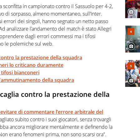
rviste ai grandi protagonisti
 sconfitta in campionato contro il Sassuolo per 4-2,
vo di sorpasso, almeno momentaneo, sull’Inter.
i errori dei singoli, hanno segnato un netto passo
Ad analizzare l’andamento del match è stato Allegri
apprendere dagli errori commessi ma i tifosi
no le polemiche sul web.
a contro la prestazione della squadra
coneri lo criticano duramente
 tifosi bianconeri
o l'ammutinamento della squadra
scaglia contro la prestazione della
 evitare di commentare l’errore arbitrale del
agliato subito contro i suoi giocatori, senza trovargli
ebba ancora migliorare mentalmente e definendo la
 “Non erano fenomeni prima, non sono scarsi ora”.