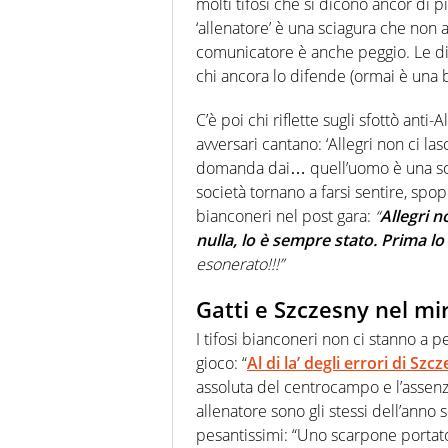
molti tifosi che si dicono ancor di p
‘allenatore’ è una sciagura che n
comunicatore è anche peggio. Le dic
chi ancora lo difende (ormai è una b
C’è poi chi riflette sugli sfottò anti-A
avversari cantano: ‘
Allegri
non ci las
domanda dai… quell’uomo è una sci
società tornano a farsi sentire, spop
bianconeri nel post gara
:
“
Allegri
no
nulla, lo è sempre stato. Prima l
esonerato!!!”
Gatti e Szczesny nel mir
I tifosi bianconeri non ci stanno a p
gioco: “
Al di la’ degli errori di Szc
assoluta del centrocampo e l’assenza
allenatore sono gli stessi dell’anno 
pesantissimi: “Uno scarpone portato 