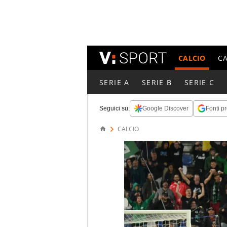
CALCIO
C
SERIE A
SERIE B
SERIE C
Seguici su:
Google Discover
Fonti pr
CALCIO