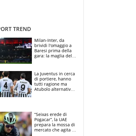
ORT TREND
Milan-Inter, da
brividi l'omaggio a
Baresi prima della
gara: la maglia del
capitano a
centrocampo
La Juventus in cerca
di portiere, hanno
tutti ragione ma
Atubolo alternativa
a Vicario non regge
e la soluzione
rimane Milinkovic-
Savic
“Seixas erede di
Pogacar”, la UAE
prepara la mossa di
mercato che agita la
Francia. Ciccone,