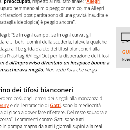
iù
preoccupati
, rispetto al risultato finale: “
Allegri
on auguro nemmeno al mio peggior nemico, ma
Allegri
hiarazioni post partita sono di una gravità inaudita e
attaglia ideologica) è peggio ancora”.
llegri: “Se in ogni campo , se in ogni curva , gli
ciare’… beh.. uomini della scuderia, fatevela qualche
agura!!!
Le grida d’aiuto dei tifosi bianconeri alla
GUI
ola l’hashtag #AllegriOut per la disperazione dei tifosi
Even
n è all’improvviso diventato un incapace buono a
o mascherava meglio.
Non vedo l’ora che venga
ino dei tifosi bianconeri
erdere così, dagli errori dei singoli alla mancanza di
zesny
e dell’erroraccio di
Gatti
, sono la mediocrità
 di gioco a dover fare riflettere. Del resto squadra e
scorso”. I commenti contro Gatti sono tutti
in pompa magna da tutti i giornali supini alla real