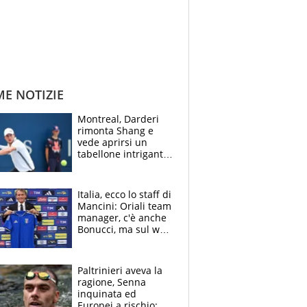
ME NOTIZIE
Montreal, Darderi
rimonta Shang e
vede aprirsi un
tabellone intrigante:
"Penso solo a
Borges, ma sono
felice del mio livello"
Italia, ecco lo staff di
Mancini: Oriali team
manager, c'è anche
Bonucci, ma sul web
infuria la polemica
Paltrinieri aveva la
ragione, Senna
inquinata ed
Europei a rischio: