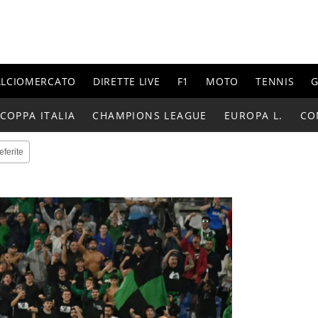
ALCIOMERCATO
DIRETTE LIVE
F1
MOTO
TENNIS
G
COPPA ITALIA
CHAMPIONS LEAGUE
EUROPA L.
CO
eferite