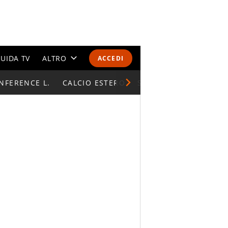
UIDA TV
ALTRO
ACCEDI
NFERENCE L.
CALENDARI E CLASSIFICHE
CALCIO ESTERO
SUPERCOPPA ITALIAN
ALTRI SPORT
MONDIALI 2026
OLIMPIADI
GOSSIP
LIFESTYLE