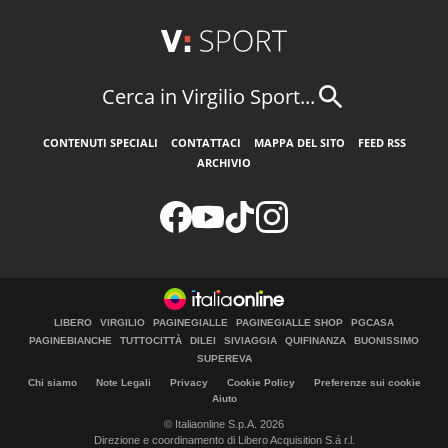
Cerca in Virgilio Sport...
CONTENUTI SPECIALI
CONTATTACI
MAPPA DEL SITO
FEED RSS
ARCHIVIO
LIBERO
VIRGILIO
PAGINEGIALLE
PAGINEGIALLE SHOP
PGCASA
PAGINEBIANCHE
TUTTOCITTÀ
DILEI
SIVIAGGIA
QUIFINANZA
BUONISSIMO
SUPEREVA
Chi siamo
Note Legali
Privacy
Cookie Policy
Preferenze sui cookie
Aiuto
© Italiaonline S.p.A. 2026
Direzione e coordinamento di Libero Acquisition S.á r.l.