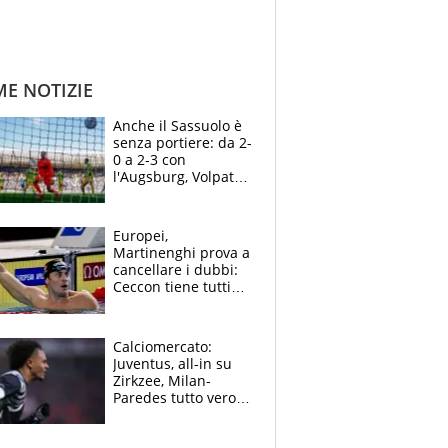
ME NOTIZIE
Anche il Sassuolo è
senza portiere: da 2-
0 a 2-3 con
l'Augsburg, Volpato
non basta, che
errori di Muric
Europei,
Martinenghi prova a
cancellare i dubbi:
Ceccon tiene tutti
col fiato sospeso.
Pellegrini punta su
Curtis
Calciomercato:
Juventus, all-in su
Zirkzee, Milan-
Paredes tutto vero,
Lukaku lascia il
Napoli