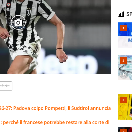
SP
eferite
26-27: Padova colpo Pompetti, il Sudtirol annuncia
: perché il francese potrebbe restare alla corte di