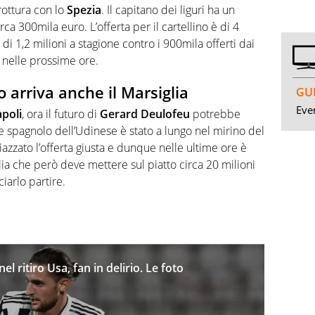
 rottura con lo
Spezia
. Il capitano dei liguri ha un
a 300mila euro. L’offerta per il cartellino è di 4
 di 1,2 milioni a stagione contro i 900mila offerti dai
 nelle prossime ore.
 arriva anche il Marsiglia
GUI
Even
poli
, ora il futuro di
Gerard Deulofeu
potrebbe
tore spagnolo dell’Udinese è stato a lungo nel mirino del
azzato l’offerta giusta e dunque nelle ultime ore è
glia che però deve mettere sul piatto circa 20 milioni
iarlo partire.
el ritiro Usa, fan in delirio. Le foto