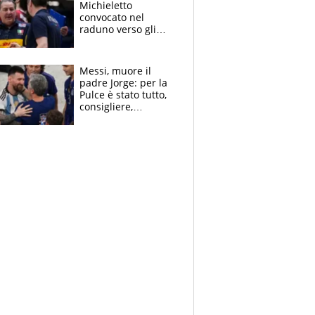
Michieletto
convocato nel
raduno verso gli
Europei. A sorpresa
torna Rychlicki
Messi, muore il
padre Jorge: per la
Pulce è stato tutto,
consigliere,
manager, amico e
capofamiglia