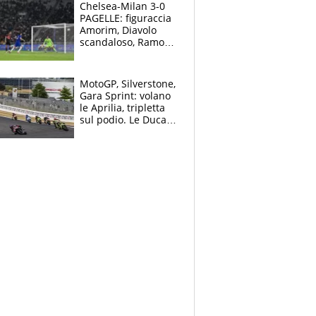
Chelsea-Milan 3-0
PAGELLE: figuraccia
Amorim, Diavolo
scandaloso, Ramos
già rimandato
MotoGP, Silverstone,
Gara Sprint: volano
le Aprilia, tripletta
sul podio. Le Ducati
crollano