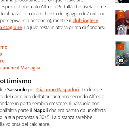
ed esperto di mercato Alfredo Pedullà che rivela come
 al rialzo con una richiesta di ingaggio di 7 milioni
re percepiva in bianconero), mentre il
club inglese
a stagione
. La Juve resta in attesa prima di fiondarsi
ismo
p
ore
 anche il Marsiglia
a ottimismo
li e
Sassuolo
per
Giacomo Raspadori
. Tra le due
zo del cartellino dell’attaccante ma secondo Alfredo
a andare in porto sembra crescere. Il Sassuolo non
all’altra parte il
Napoli
che era partito da un’offerta
to la sua proposta a 30+5. La distanza sarebbe
a volontà del calciatore.