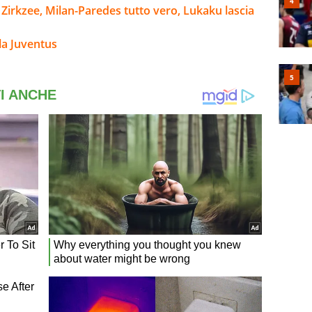
u Zirkzee, Milan-Paredes tutto vero, Lukaku lascia
la Juventus