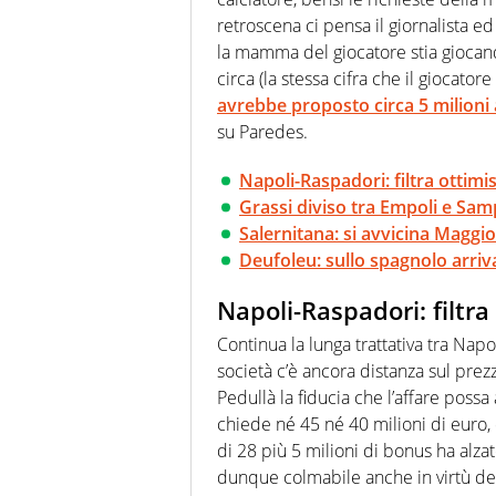
retroscena ci pensa il giornalista 
la mamma del giocatore stia giocando
circa (la stessa cifra che il giocato
avrebbe proposto circa 5 milioni 
su Paredes.
Napoli-Raspadori: filtra ottim
Grassi diviso tra Empoli e Sam
Salernitana: si avvicina Maggi
Deufoleu: sullo spagnolo arriva
Napoli-Raspadori: filtr
Continua la lunga trattativa tra Napo
società c’è ancora distanza sul prez
Pedullà la fiducia che l’affare poss
chiede né 45 né 40 milioni di euro, d
di 28 più 5 milioni di bonus ha alza
dunque colmabile anche in virtù dell