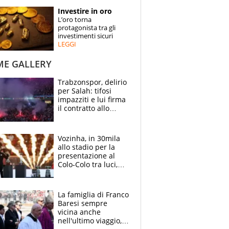
STORIE
Investire in oro
L’oro torna
SPECIALI
protagonista tra gli
investimenti sicuri
LEGGI
ESPERTI
ME GALLERY
CONTATTI
Trabzonspor, delirio
per Salah: tifosi
impazziti e lui firma
il contratto allo
stadio
Vozinha, in 30mila
allo stadio per la
presentazione al
Colo-Colo tra luci,
spettacolo, elicotteri
e paracadutisti
La famiglia di Franco
Baresi sempre
vicina anche
nell'ultimo viaggio,