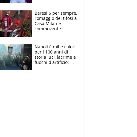
la moglie Maura, i
figli e i suoi cari
circondati
Baresi 6 per sempre,
dall'affetto dei tifosi
l'omaggio dei tifosi a
Casa Milan è
commovente:
maglie, bandiere,
sciarpe, lacrime e
bigliettini
Napoli è mille colori:
per i 100 anni di
storia luci, lacrime e
fuochi d'artificio: De
Laurentiis salta al
coro anti-Juve