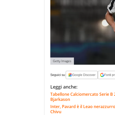
Getty Images
Seguici su:
Google Discover
Fonti pr
Leggi anche:
Tabellone Calciomercato Serie B 
Bjarkason
Inter, Pavard è il Leao nerazzurro
Chivu