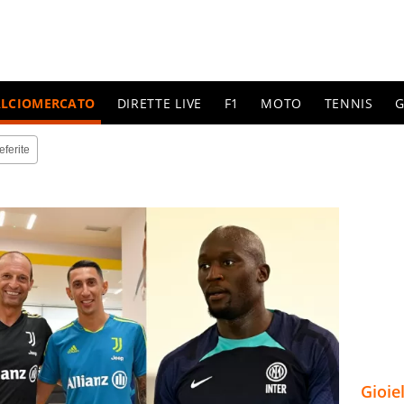
ALCIOMERCATO
DIRETTE LIVE
F1
MOTO
TENNIS
G
eferite
Gioie