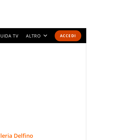
UIDA TV
ALTRO
ACCEDI
CALENDARI E CLASSIFICHE
ALTRI SPORT
MONDIALI 2026
OLIMPIADI
GOSSIP
LIFESTYLE
lleria Delfino