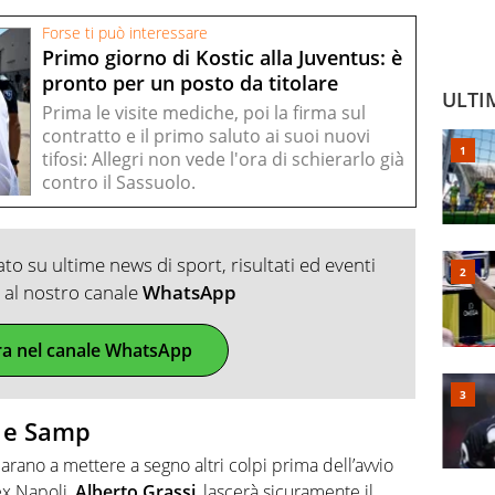
Forse ti può interessare
Primo giorno di Kostic alla Juventus: è
pronto per un posto da titolare
ULTI
Prima le visite mediche, poi la firma sul
contratto e il primo saluto ai suoi nuovi
tifosi: Allegri non vede l'ora di schierarlo già
contro il Sassuolo.
o su ultime news di sport, risultati ed eventi
ti al nostro canale
WhatsApp
ra nel canale WhatsApp
i e Samp
parano a mettere a segno altri colpi prima dell’avvio
ex Napoli,
Alberto Grassi
, lascerà sicuramente il