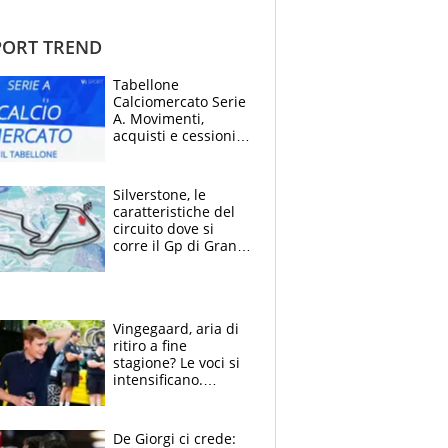
ORT TREND
Tabellone
Calciomercato Serie
A. Movimenti,
acquisti e cessioni:
estate 2026-27
Silverstone, le
caratteristiche del
circuito dove si
corre il Gp di Gran
Bretagna del
Motomondiale
Vingegaard, aria di
ritiro a fine
stagione? Le voci si
intensificano.
Pogacar, niente
Sanremo nel 2027:
vuole la Roubaix
De Giorgi ci crede: