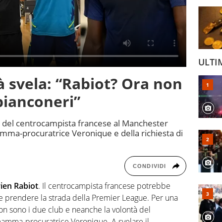
ULTI
à svela: “Rabiot? Ora non
bianconeri”
ne del centrocampista francese al Manchester
mma-procuratrice Veronique e della richiesta di
CONDIVIDI
ien Rabiot
. Il centrocampista francese potrebbe
 e prendere la strada della Premier League. Per una
 non sono i due club e neanche la volontà del
 mamma-procuratrice Veronique. A svelare il